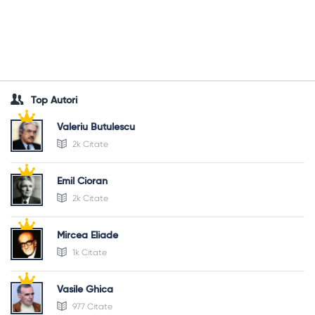
Top Autori
Valeriu Butulescu
2k Citate
Emil Cioran
2k Citate
Mircea Eliade
1k Citate
Vasile Ghica
977 Citate