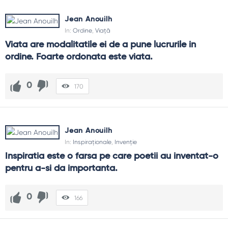
Jean Anouilh
In:
Ordine
,
Viață
Viata are modalitatile ei de a pune lucrurile in 
ordine. Foarte ordonata este viata.
0
170
Jean Anouilh
In:
Inspiraționale
,
Invenție
Inspiratia este o farsa pe care poetii au inventat-o 
pentru a-si da importanta.
0
166