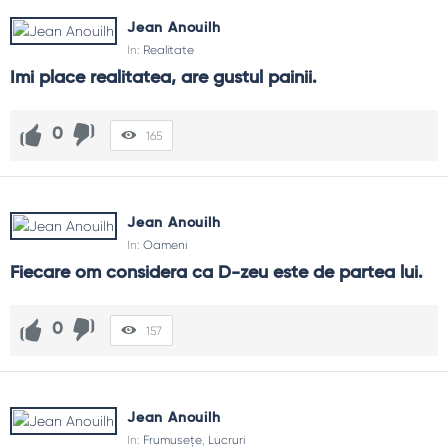
Jean Anouilh
In:
Realitate
Imi place realitatea, are gustul painii.
0
165
Jean Anouilh
In:
Oameni
Fiecare om considera ca D-zeu este de partea lui.
0
157
Jean Anouilh
In:
Frumusețe
,
Lucruri