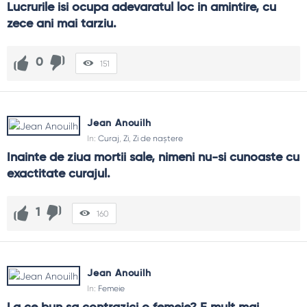
Lucrurile isi ocupa adevaratul loc in amintire, cu 
zece ani mai tarziu.
0
151
Jean Anouilh
In:
Curaj
,
Zi
,
Zi de naștere
Inainte de ziua mortii sale, nimeni nu-si cunoaste cu 
exactitate curajul.
1
160
Jean Anouilh
In:
Femeie