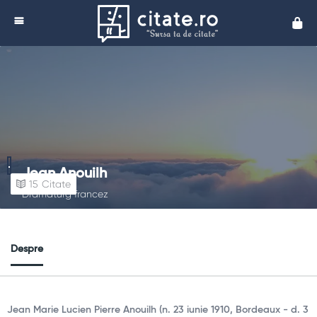
Cita
Jean Anouilh
15
Citate
Dramaturg francez
Despre
Jean Marie Lucien Pierre Anouilh (n. 23 iunie 1910, Bordeaux - d. 3