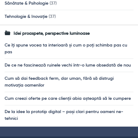
Sănătate & Psihologie
(37)
Tehnologie & Inovație
(37)
Idei proaspete, perspective luminoase
Ce îți spune vocea ta interioară și cum o poți schimba pas cu
pas
De ce ne fascinează ruinele vechi într-o lume obsedată de nou
Cum să dai feedback ferm, dar uman, fără să distrugi
motivația oamenilor
Cum creezi oferte pe care clienții abia așteaptă să le cumpere
De la idee la prototip digital – pași clari pentru oameni ne-
tehnici
Footer