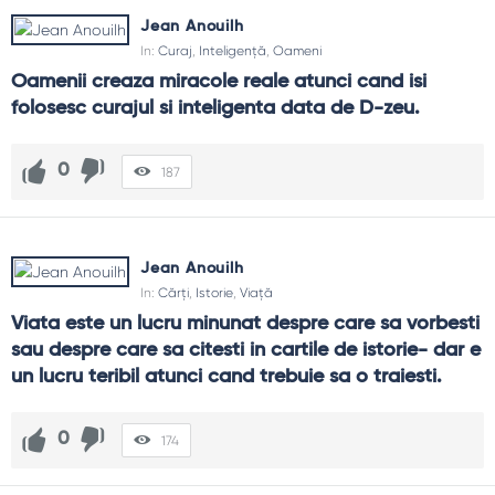
Jean Anouilh
In:
Curaj
,
Inteligență
,
Oameni
Oamenii creaza miracole reale atunci cand isi 
folosesc curajul si inteligenta data de D-zeu.
0
187
Jean Anouilh
In:
Cărți
,
Istorie
,
Viață
Viata este un lucru minunat despre care sa vorbesti 
sau despre care sa citesti in cartile de istorie- dar e 
un lucru teribil atunci cand trebuie sa o traiesti.
0
174