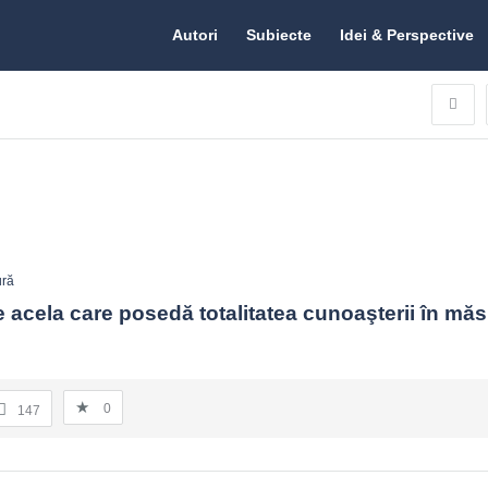
Citate.ro
Citate.ro
Autori
Subiecte
Idei & Perspective
Navigation
ră
e acela care posedă totalitatea cunoaşterii în măs
0
147