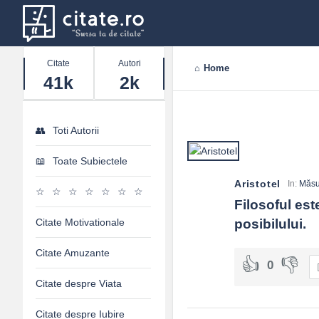
Stats
Citate
Autori
Home
41k
2k
Toti Autorii
Toate Subiectele
Aristotel
In:
Măsu
Filosoful est
Citate Motivationale
posibilului.
Citate Amuzante
0
Citate despre Viata
Citate despre Iubire