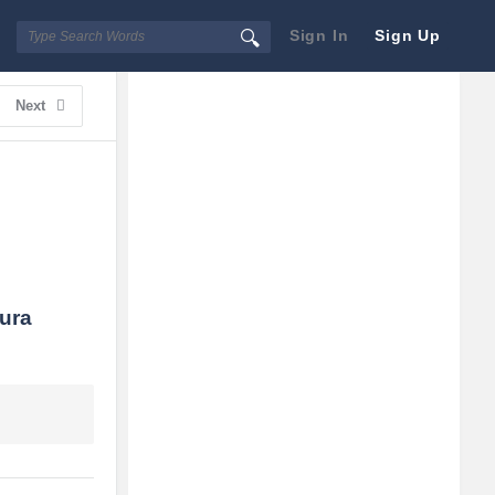
Sign In
Sign Up
Sidebar
Adv
Next
250x250
ura 