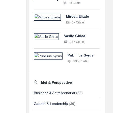
2k Citate
Mircea Eliade
1k Citate
Vasile Ghica
977 Citate
Publilius Syrus
935 Citate
Idei & Perspective
Business & Antreprenoriat
(38)
Carieră & Leadership
(39)