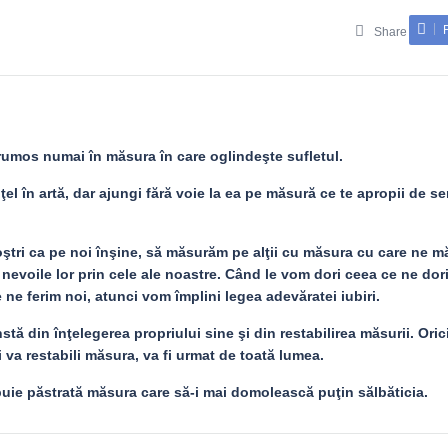
Share
umos numai în măsura în care oglindeşte sufletul.
ţel în artă, dar ajungi fără voie la ea pe măsură ce te apropii de se
ştri ca pe noi înşine, să măsurăm pe alţii cu măsura cu care ne 
i nevoile lor prin cele ale noastre. Când le vom dori ceea ce ne do
 ne ferim noi, atunci vom împlini legea adevăratei iubiri.
tă din înţelegerea propriului sine şi din restabilirea măsurii. Oric
şi va restabili măsura, va fi urmat de toată lumea.
ebuie păstrată măsura care să-i mai domolească puţin sălbăticia.