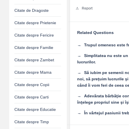
Report
Citate de Dragoste
Citate despre Prietenie
Related Questions
Citate despre Fericire
Trupul omenesc este fr
Citate despre Familie
Simplitatea nu este un 
Citate despre Zambet
lucrurilor.
Citate despre Mama
Să iubim pe semenii no
noi, să preţuim lucrurile ş
Citate despre Copii
când îi vom feri de ceea ce
Adevărata bărbăţie cons
Citate despre Carti
înţelege propriul sine şi î
Citate despre Educatie
În vârtejul pasiunii tr
Citate despre Timp