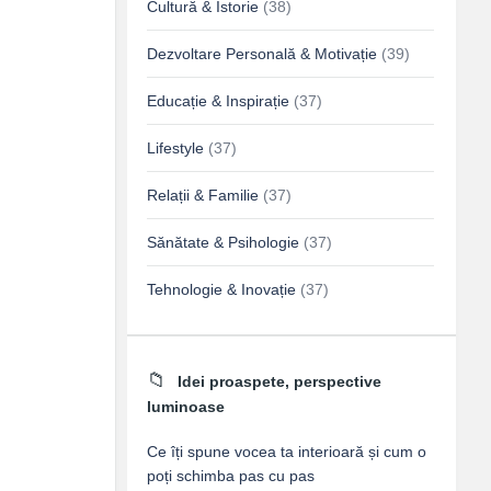
Cultură & Istorie
(38)
Dezvoltare Personală & Motivație
(39)
Educație & Inspirație
(37)
Lifestyle
(37)
Relații & Familie
(37)
Sănătate & Psihologie
(37)
Tehnologie & Inovație
(37)
Idei proaspete, perspective
luminoase
Ce îți spune vocea ta interioară și cum o
poți schimba pas cu pas