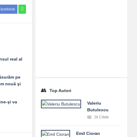
Facebook
nsul real al
măsurăm pe
rim nouă şi
Top Autori
ine-şi va
Valeriu
Butulescu
2k Citate
Emil Cioran