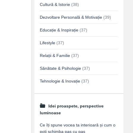
Cultură & Istorie
(38)
Dezvoltare Personală & Motivație
(39)
Educație & Inspirație
(37)
Lifestyle
(37)
Relații & Familie
(37)
Sănătate & Psihologie
(37)
Tehnologie & Inovație
(37)
Idei proaspete, perspective
luminoase
Ce îți spune vocea ta interioară și cum o
poți schimba pas cu pas