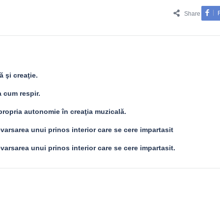
Share
ă şi creaţie.
a cum respir.
propria autonomie în creaţia muzicală.
revarsarea unui prinos interior care se cere impartasit
evarsarea unui prinos interior care se cere impartasit.