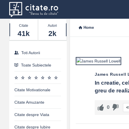
Stats
Citate
Autori
Home
41k
2k
Toti Autorii
Toate Subiectele
James Russell 
In creatie, ce
Citate Motivationale
greu de reali
Citate Amuzante
0
Citate despre Viata
Citate despre Iubire