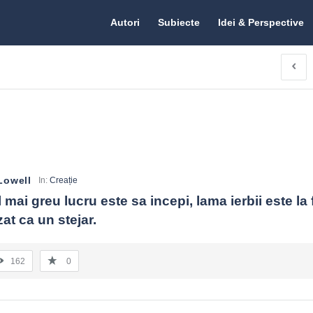
Citate.ro
Citate.ro
Autori
Subiecte
Idei & Perspective
Navigation
Lowell
In:
Creație
l mai greu lucru este sa incepi, lama ierbii este la f
zat ca un stejar.
162
0