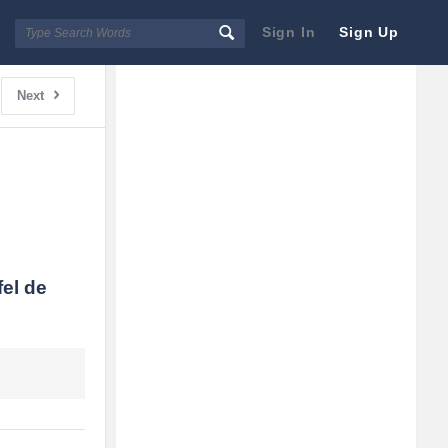
Sign In
Sign Up
Sidebar
Adv
Next
250x250
el de 