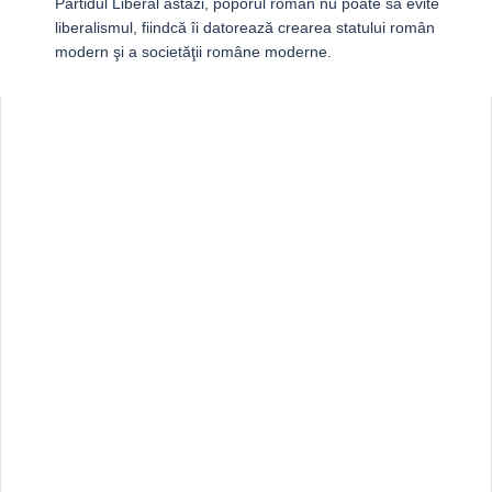
Partidul Liberal astăzi, poporul român nu poate să evite
liberalismul, fiindcă îi datorează crearea statului român
modern şi a societăţii române moderne.
Sidebar
Adv
250x250