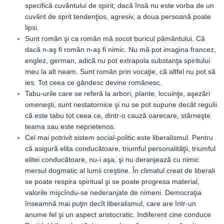
specifică cuvântului de spirit; dacă însă nu este vorba de un
cuvânt de sprit tendenţios, agresiv, a doua persoană poate
lipsi.
Sunt român şi ca român mă socot buricul pământului. Că
dacă n-aş fi român n-aş fi nimic. Nu mă pot imagina francez,
englez, german, adică nu pot extrapola substanţa spiritului
meu la alt neam. Sunt român prin vocaţie, că altfel nu pot să
ies. Tot ceea ce gândesc devine românesc.
Tabu-urile care se referă la arbori, plante, locuinţe, aşezări
omeneşti, sunt nestatornice şi nu se pot supune decât regulii
că este tabu tot ceea ce, dintr-o cauză oarecare, stârneşte
teama sau este neprietenos.
Cel mai potrivit sistem social-politic este liberalismul. Pentru
că asigură elita conducătoare, triumful personalităţii, triumful
elitei conducătoare, nu-i aşa, şi nu deranjează cu nimic
mersul dogmatic al lumii creştine. În climatul creat de liberali
se poate respira spiritual şi se poate progresa material,
valorile mişcîndu-se nederanjate de nimeni. Democraţia
înseamnă mai puţin decît liberalismul, care are într-un
anume fel şi un aspect aristocratic. Indiferent cine conduce