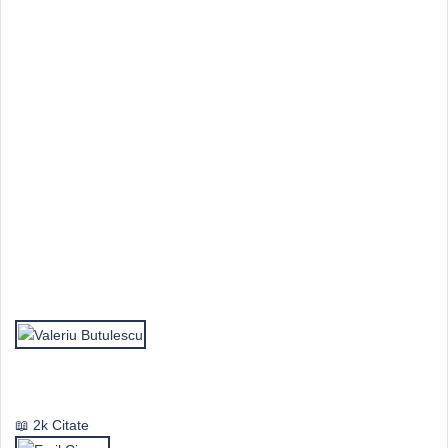
Top Autori
Valeriu Butulescu
2k Citate