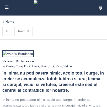
Cita
Home
Next
Valeriu Butulescu
In:
Creier
,
Curaj
,
Frică
,
Inimă
,
Nimic
,
Ură
,
Viciu
,
Virtute
În inima nu poti pastra nimic, acolo totul curge, in 
creier se acumuleaza totul: iubirea si ura, teama 
si curajul, viciul si virtutea, creierul este sediul 
central al contradictiilor noastre.
În inima nu poti pastra nimic, acolo totul curge, in creier se
acumuleaza totul: iubirea si ura, teama si curajul, viciul si virtutea,