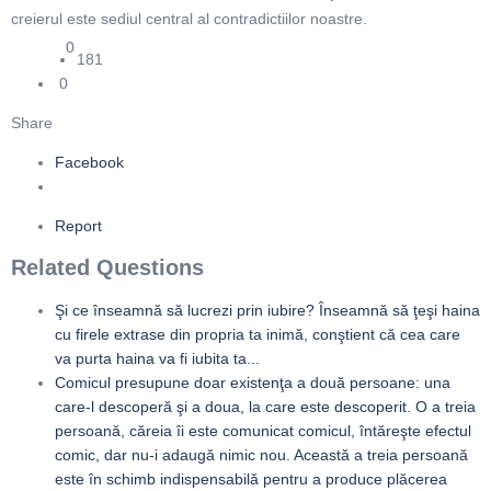
creierul este sediul central al contradictiilor noastre.
0
181
0
Share
Facebook
Report
Related Questions
Şi ce înseamnă să lucrezi prin iubire? Înseamnă să ţeşi haina
cu firele extrase din propria ta inimă, conştient că cea care
va purta haina va fi iubita ta...
Comicul presupune doar existenţa a două persoane: una
care-l descoperă şi a doua, la care este descoperit. O a treia
persoană, căreia îi este comunicat comicul, întăreşte efectul
comic, dar nu-i adaugă nimic nou. Această a treia persoană
este în schimb indispensabilă pentru a produce plăcerea