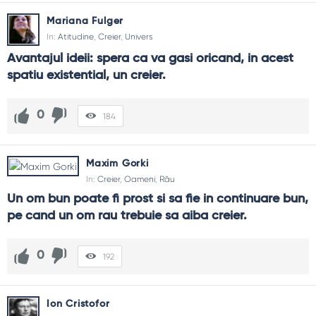
Mariana Fulger
In:
Atitudine
,
Creier
,
Univers
Avantajul ideii: spera ca va gasi oricand, in acest 
spatiu existential, un creier.
0
184
Maxim Gorki
In:
Creier
,
Oameni
,
Rău
Un om bun poate fi prost si sa fie in continuare bun, 
pe cand un om rau trebuie sa aiba creier.
0
192
Ion Cristofor