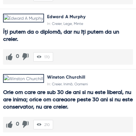
Edward A Murphy
In:
Creier
,
Lege
,
Minte
Îți putem da o diplomă, dar nu îți putem da un 
creier.
0
170
Winston Churchill
In:
Creier
,
Inimă
,
Oameni
Orie om care are sub 30 de ani si nu este liberal, nu 
are inima; orice om careaore peste 30 ani si nu este 
conservator, nu are creier.
0
210