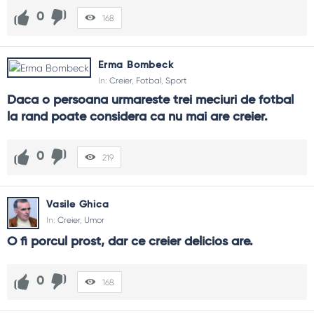
0
168
Erma Bombeck
In:
Creier
,
Fotbal
,
Sport
Daca o persoana urmareste trei meciuri de fotbal 
la rand poate considera ca nu mai are creier.
0
219
Vasile Ghica
In:
Creier
,
Umor
O fi porcul prost, dar ce creier delicios are.
0
168