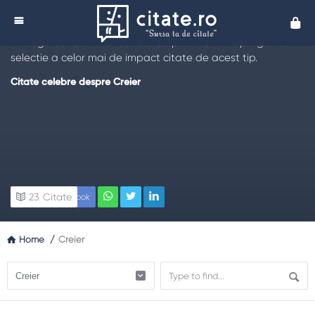
Citate despre Creier
Cita
Citeste cele mai interesante
citate despre creier
, pentru a
intelege cat de minunat este corpul uman. Am pregatit o
selectie a celor mai de impact citate de acest tip.
Citate celebre despre Creier
23
Citate
Facebook
Home
/
Creier