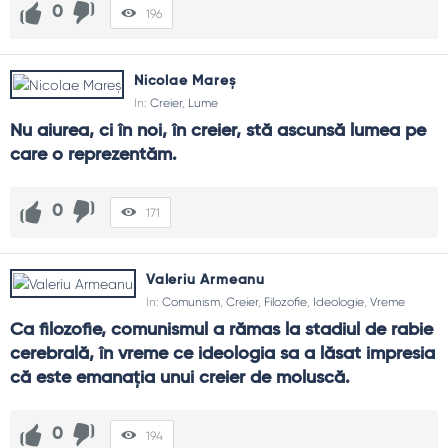
0
196
Nicolae Mareș
In:
Creier
,
Lume
Nu aiurea, ci în noi, în creier, stă ascunsă lumea pe 
care o reprezentăm.
0
171
Valeriu Armeanu
In:
Comunism
,
Creier
,
Filozofie
,
Ideologie
,
Vreme
Ca filozofie, comunismul a rămas la stadiul de rabie 
cerebrală, în vreme ce ideologia sa a lăsat impresia 
că este emanaţia unui creier de moluscă.
0
194