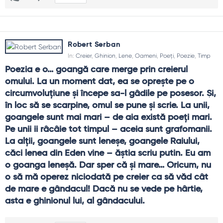
Robert Serban
In:
Creier
,
Ghinion
,
Lene
,
Oameni
,
Poeți
,
Poezie
,
Timp
Poezia e o… goangă care merge prin creierul 
omului. La un moment dat, ea se oprește pe o 
circumvoluțiune și începe sa-l gâdile pe posesor. Și, 
în loc să se scarpine, omul se pune și scrie. La unii, 
goangele sunt mai mari – de aia există poeți mari. 
Pe unii ii râcâie tot timpul – aceia sunt grafomanii. 
La alții, goangele sunt leneșe, goangele Raiului, 
căci lenea din Eden vine – ăștia scriu putin. Eu am 
o goanga leneșă. Dar sper că și mare… Oricum, nu 
o să mă operez niciodată pe creier ca să văd cât 
de mare e gândacul! Dacă nu se vede pe hârtie, 
asta e ghinionul lui, al gândacului.