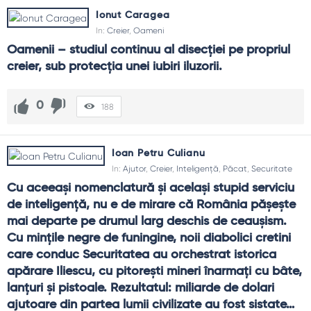
Ionut Caragea
In:
Creier
,
Oameni
Oamenii – studiul continuu al disecţiei pe propriul 
creier, sub protecţia unei iubiri iluzorii.
0
188
Ioan Petru Culianu
In:
Ajutor
,
Creier
,
Inteligență
,
Păcat
,
Securitate
Cu aceeaşi nomenclatură şi acelaşi stupid serviciu 
de inteligenţă, nu e de mirare că România păşeşte 
mai departe pe drumul larg deschis de ceauşism. 
Cu minţile negre de funingine, noii diabolici cretini 
care conduc Securitatea au orchestrat istorica 
apărare Iliescu, cu pitoreşti mineri înarmaţi cu bâte, 
lanţuri şi pistoale. Rezultatul: miliarde de dolari 
ajutoare din partea lumii civilizate au fost sistate… 