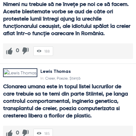
Nimeni nu trebuie să ne înveţe pe noi ce să facem. 
Aceste blestemate vorbe se aud de câte ori 
protestele lumii întregi ajung la urechile 
funcţionarului ceauşist, ale idiotului spălat la creier 
aflat într-o funcţie oarecare în România.
0
188
Lewis Thomas
In:
Creier
,
Poezie
,
Știință
Clonarea umana este in topul listei lucrurilor de 
care trebuie sa te temi din parte Stiintei, pe langa 
controlul comportamental, ingineria genetica, 
transplantul de creier, poezia computerizata si 
cresterea libera a florilor de plastic.
0
185