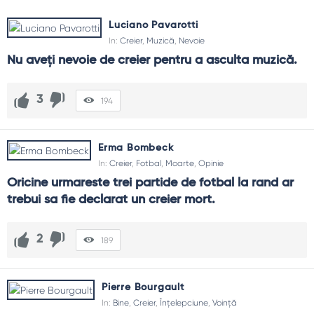
Luciano Pavarotti
In:
Creier
,
Muzică
,
Nevoie
Nu aveţi nevoie de creier pentru a asculta muzică.
3
194
Erma Bombeck
In:
Creier
,
Fotbal
,
Moarte
,
Opinie
Oricine urmareste trei partide de fotbal la rand ar 
trebui sa fie declarat un creier mort.
2
189
Pierre Bourgault
In:
Bine
,
Creier
,
Înțelepciune
,
Voință