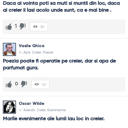
Daca ai vointa poti sa muti si muntii din loc, daca 
ai creier ii lasi acolo unde sunt, ca e mai bine .
1
181
Vasile Ghica
In:
Apă
,
Creier
,
Poezie
Poezia poate fi operatie pe creier, dar si apa de 
parfumat gura.
0
167
Oscar Wilde
In:
Adevăr
,
Creier
,
Evenimente
Marile evenimente ale lumii iau loc in creier.