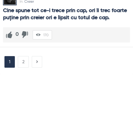
In:
Creier
Cine spune tot ce-i trece prin cap, ori îi trec foarte 
puţine prin creier ori e lipsit cu totul de cap.
0
170
1
2
Sidebar
Adv
250x250