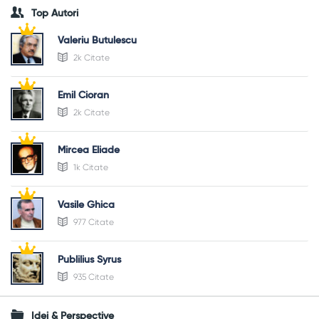
Top Autori
Valeriu Butulescu
2k Citate
Emil Cioran
2k Citate
Mircea Eliade
1k Citate
Vasile Ghica
977 Citate
Publilius Syrus
935 Citate
Idei & Perspective