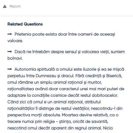
Report
Related Questions
Prietenia poate exista doar între oameni de aceeaşi
valoare.
Dacă ne întrebăm despre sensul şi valoarea vieţii, suntem
bolnavi.
Autonomia spirituală a omului este iluzorie şi ea se mişcă
perpetuu între Dumnezeu şi dracul. Fără credinţă şi Biserică,
omul rămâne un simplu animal raţional şi muritor,
raţionalitatea având doar caracterul unei mai mari puteri de
adaptare la condiţiile cosmice decât restul dobitoacelor.
Când zici că omul e un animal raţional, atributul
raţionalităţilor îl distinge de restul vietăţilor, nescotindu-l din
perspectiva morţii absolute. Moartea devine relativă, ca o
trecere numai prin religie - ştiinţa, oricât de savantă,
nescotind omul decât aparent din regnul animal. Nicio