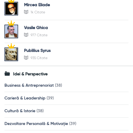
Mircea Eliade
1k Citate
Vasile Ghica
977 Citate
Publilius Syrus
935 Citate
Idei & Perspective
Business & Antreprenoriat
(38)
Carieră & Leadership
(39)
Cultură & Istorie
(38)
Dezvoltare Personală & Motivație
(39)