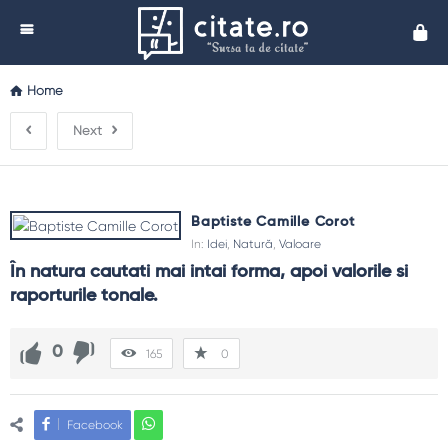
Cita
Home
Next
Baptiste Camille Corot
In:
Idei
,
Natură
,
Valoare
În natura cautati mai intai forma, apoi valorile si 
raporturile tonale.
0
165
0
Facebook