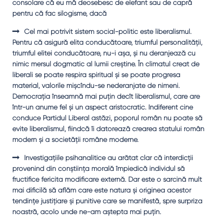
consolare că eu mă deosebesc de elefant sau de capră
pentru că fac silogisme, dacă
Cel mai potrivit sistem social-politic este liberalismul.
Pentru că asigură elita conducătoare, triumful personalităţii,
triumful elitei conducătoare, nu-i aşa, şi nu deranjează cu
nimic mersul dogmatic al lumii creştine. În climatul creat de
liberali se poate respira spiritual şi se poate progresa
material, valorile mişcîndu-se nederanjate de nimeni.
Democraţia înseamnă mai puţin decît liberalismul, care are
într-un anume fel şi un aspect aristocratic. Indiferent cine
conduce Partidul Liberal astăzi, poporul român nu poate să
evite liberalismul, fiindcă îi datorează crearea statului român
modern şi a societăţii române moderne.
Investigaţiile psihanalitice au arătat clar că interdicţii
provenind din conştiinţa morală împiedică individul să
fructifice fericita modificare externă. Dar este o sarcină mult
mai dificilă să aflăm care este natura şi originea acestor
tendinţe justiţiare şi punitive care se manifestă, spre surpriza
noastră, acolo unde ne-am aştepta mai puţin.