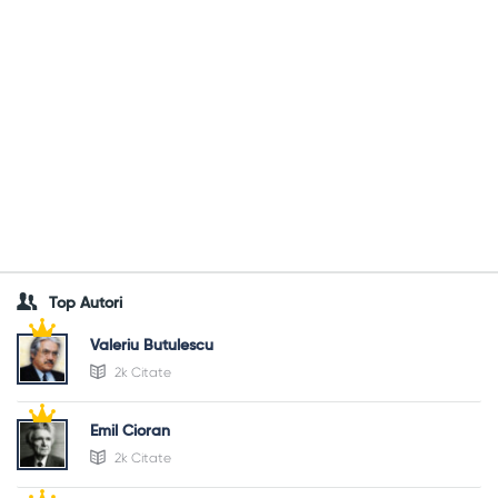
Top Autori
Valeriu Butulescu
2k Citate
Emil Cioran
2k Citate