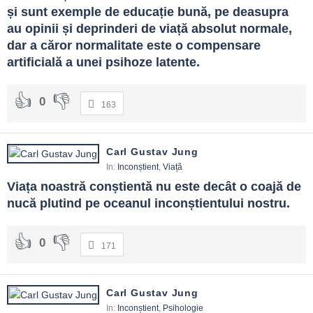
și sunt exemple de educație bună, pe deasupra 
au opinii și deprinderi de viață absolut normale, 
dar a căror normalitate este o compensare 
artificială a unei psihoze latente.
0
163
Carl Gustav Jung
In:
Inconștient
,
Viață
Viața noastră conștientă nu este decât o coajă de 
nucă plutind pe oceanul inconștientului nostru.
0
171
Carl Gustav Jung
In:
Inconștient
,
Psihologie