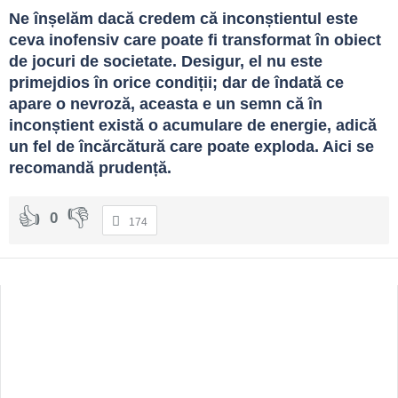
Ne înșelăm dacă credem că inconștientul este 
ceva inofensiv care poate fi transformat în obiect 
de jocuri de societate. Desigur, el nu este 
primejdios în orice condiții; dar de îndată ce 
apare o nevroză, aceasta e un semn că în 
inconștient există o acumulare de energie, adică 
un fel de încărcătură care poate exploda. Aici se 
recomandă prudență.
0
174
Sidebar
Adv
250x250