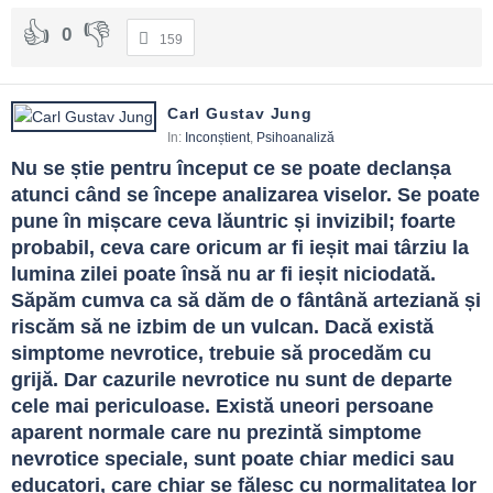
0
159
Carl Gustav Jung
In:
Inconștient
,
Psihoanaliză
Nu se știe pentru început ce se poate declanșa 
atunci când se începe analizarea viselor. Se poate 
pune în mișcare ceva lăuntric și invizibil; foarte 
probabil, ceva care oricum ar fi ieșit mai târziu la 
lumina zilei poate însă nu ar fi ieșit niciodată. 
Săpăm cumva ca să dăm de o fântână arteziană și 
riscăm să ne izbim de un vulcan. Dacă există 
simptome nevrotice, trebuie să procedăm cu 
grijă. Dar cazurile nevrotice nu sunt de departe 
cele mai periculoase. Există uneori persoane 
aparent normale care nu prezintă simptome 
nevrotice speciale, sunt poate chiar medici sau 
educatori, care chiar se fălesc cu normalitatea lor 