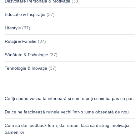
Dezvoltare Personală & Motivație
(39)
Educație & Inspirație
(37)
Lifestyle
(37)
Relații & Familie
(37)
Sănătate & Psihologie
(37)
Tehnologie & Inovație
(37)
Idei proaspete, perspective luminoase
Ce îți spune vocea ta interioară și cum o poți schimba pas cu pas
De ce ne fascinează ruinele vechi într-o lume obsedată de nou
Cum să dai feedback ferm, dar uman, fără să distrugi motivația
oamenilor