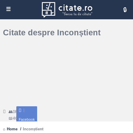
Cita
Citate despre Inconștient
0
Followers
4
Citate
Facebook
Home
/
Inconștient