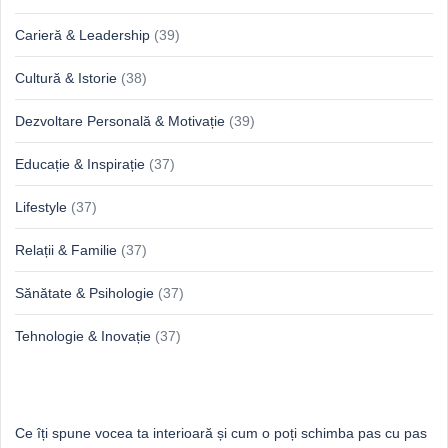
Carieră & Leadership
(39)
Cultură & Istorie
(38)
Dezvoltare Personală & Motivație
(39)
Educație & Inspirație
(37)
Lifestyle
(37)
Relații & Familie
(37)
Sănătate & Psihologie
(37)
Tehnologie & Inovație
(37)
Idei proaspete, perspective luminoase
Ce îți spune vocea ta interioară și cum o poți schimba pas cu pas