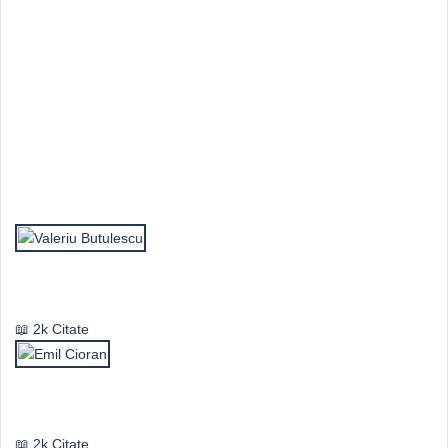
Top Autori
Valeriu Butulescu
2k Citate
Emil Cioran
2k Citate