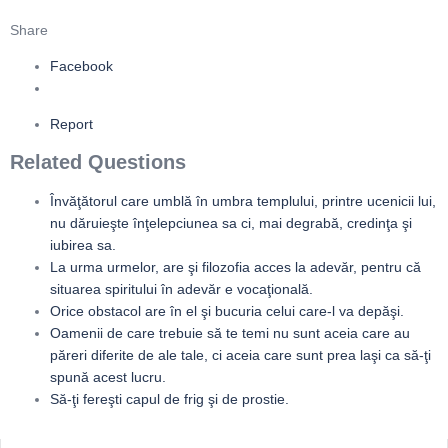
Share
Facebook
Report
Related Questions
Învăţătorul care umblă în umbra templului, printre ucenicii lui,
nu dăruieşte înţelepciunea sa ci, mai degrabă, credinţa şi
iubirea sa.
La urma urmelor, are şi filozofia acces la adevăr, pentru că
situarea spiritului în adevăr e vocaţională.
Orice obstacol are în el şi bucuria celui care-l va depăşi.
Oamenii de care trebuie să te temi nu sunt aceia care au
păreri diferite de ale tale, ci aceia care sunt prea laşi ca să-ţi
spună acest lucru.
Să-ţi fereşti capul de frig şi de prostie.