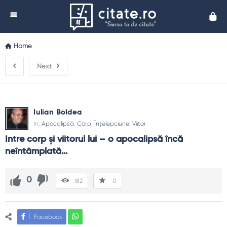
Cita
Home
Next
Iulian Boldea
In:
Apocalipsă
,
Corp
,
Înțelepciune
,
Viitor
Intre corp și viitorul lui – o apocalipsă încă 
neîntâmplată…
0
182
0
Facebook