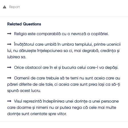
Report
Related Questions
Religia este comparabilă cu o nevroză a copilăriei.
Învăţătorul care umblă în umbra templului, printre ucenicii
lui, nu dăruieşte înţelepciunea sa ci, mai degrabă, credinţa şi
iubirea sa.
Orice obstacol are în el şi bucuria celui care-l va depăşi.
Oamenii de care trebuie să te temi nu sunt aceia care au
păreri diferite de ale tale, ci aceia care sunt prea laşi ca să-ţi
spună acest lucru.
Visul reprezintă îndeplinirea unei dorinţe a unei persoane
care doarme şi nimeni nu ar putea nega că cele mai multe
dorinţe sunt orientate spre viitor.