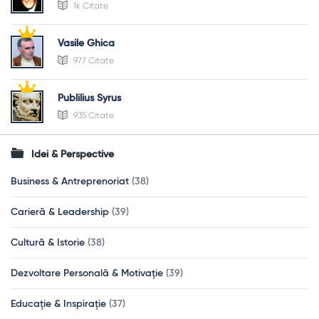
1k Citate
Vasile Ghica
977 Citate
Publilius Syrus
935 Citate
Idei & Perspective
Business & Antreprenoriat
(38)
Carieră & Leadership
(39)
Cultură & Istorie
(38)
Dezvoltare Personală & Motivație
(39)
Educație & Inspirație
(37)