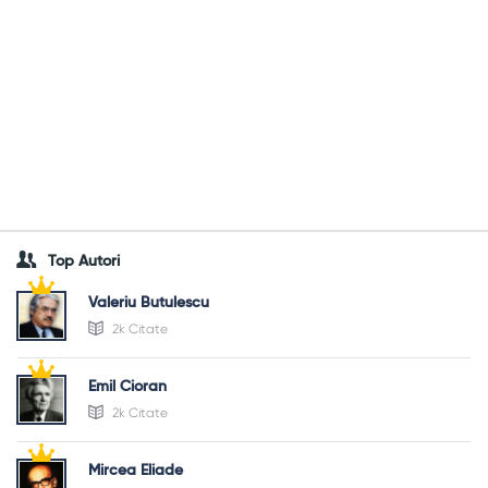
Top Autori
Valeriu Butulescu
2k Citate
Emil Cioran
2k Citate
Mircea Eliade