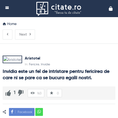
Cita
Home
Next
Aristotel
In:
Fericire
,
Invidie
Invidia este un fel de intristare pentru fericirea de 
care ni se pare ca se bucura egalii nostri.
1
163
0
Facebook