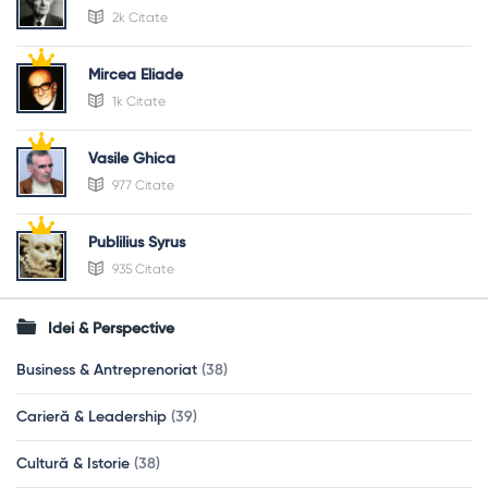
2k Citate
Mircea Eliade
1k Citate
Vasile Ghica
977 Citate
Publilius Syrus
935 Citate
Idei & Perspective
Business & Antreprenoriat
(38)
Carieră & Leadership
(39)
Cultură & Istorie
(38)