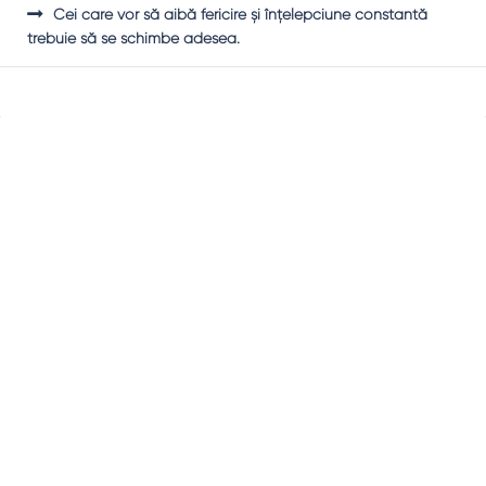
Cei care vor să aibă fericire şi înţelepciune constantă
trebuie să se schimbe adesea.
Sidebar
Adv
250x250