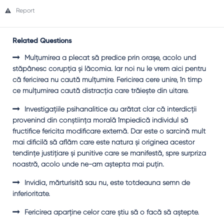
Report
Related Questions
Mulţumirea a plecat să predice prin oraşe, acolo und
stăpânesc corupţia şi lăcomia. Iar noi nu le vrem aici pentru
că fericirea nu caută mulţumire. Fericirea cere unire, în timp
ce mulţumirea caută distracţia care trăieşte din uitare.
Investigaţiile psihanalitice au arătat clar că interdicţii
provenind din conştiinţa morală împiedică individul să
fructifice fericita modificare externă. Dar este o sarcină mult
mai dificilă să aflăm care este natura şi originea acestor
tendinţe justiţiare şi punitive care se manifestă, spre surpriza
noastră, acolo unde ne-am aştepta mai puţin.
Invidia, mărturisită sau nu, este totdeauna semn de
inferioritate.
Fericirea aparţine celor care ştiu să o facă să aştepte.