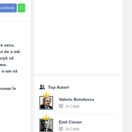
Facebook
re sens.
ui de a mă
uşit să
mea,
i n-am să
Top Autori
 numai în
Valeriu Butulescu
2k Citate
Emil Cioran
2k Citate