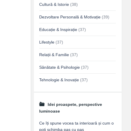
Cultură & Istorie
(38)
Dezvoltare Personală & Motivație
(39)
Educație & Inspirație
(37)
Lifestyle
(37)
Relații & Familie
(37)
Sănătate & Psihologie
(37)
Tehnologie & Inovație
(37)
Idei proaspete, perspective
luminoase
Ce îți spune vocea ta interioară și cum o
poți schimba pas cu pas