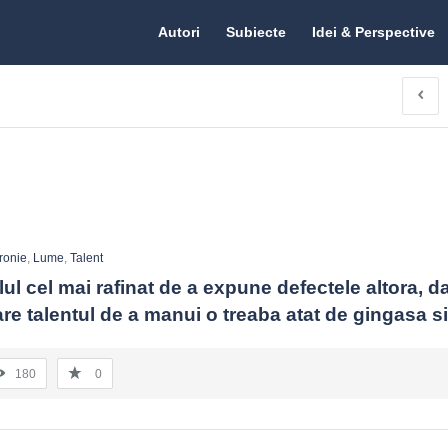
Citate.ro
Citate.ro
Autori
Subiecte
Idei & Perspective
Navigation
Ironie
,
Lume
,
Talent
elul cel mai rafinat de a expune defectele altora, da
re talentul de a manui o treaba atat de gingasa si 
180
0