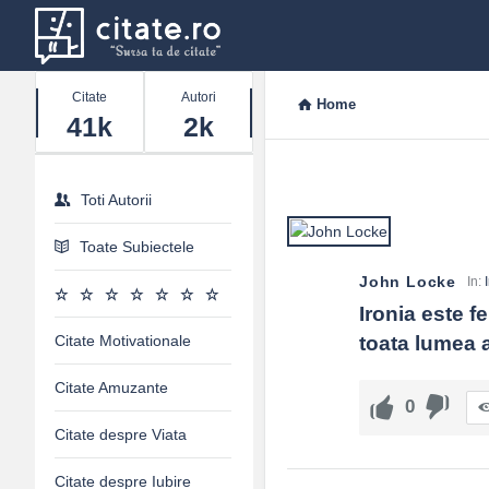
Stats
Citate
Autori
Home
41k
2k
Toti Autorii
Toate Subiectele
John Locke
In:
Ironia este f
Citate Motivationale
toata lumea a
Citate Amuzante
0
Citate despre Viata
Citate despre Iubire