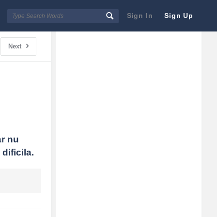
Sign In
Sign Up
Sidebar
Adv
Next
250x250
r nu 
dificila.