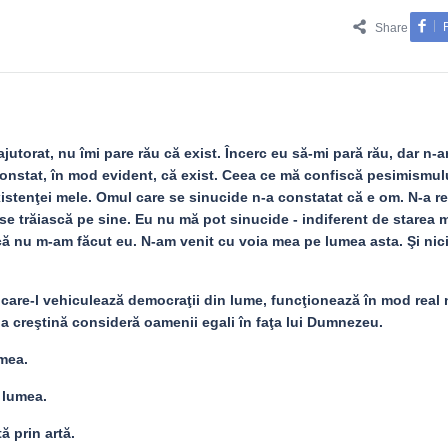
Share
jutorat, nu îmi pare rău că exist. Încerc eu să-mi pară rău, dar n-a
constat, în mod evident, că exist. Ceea ce mă confiscă pesimismul
stenţei mele. Omul care se sinucide n-a constatat că e om. N-a re
 se trăiască pe sine. Eu nu mă pot sinucide - indiferent de starea 
că nu m-am făcut eu. N-am venit cu voia mea pe lumea asta. Şi nic
pe care-l vehiculează democraţii din lume, funcţionează în mod real
gia creştină consideră oamenii egali în faţa lui Dumnezeu.
mea.
 lumea.
ă prin artă.