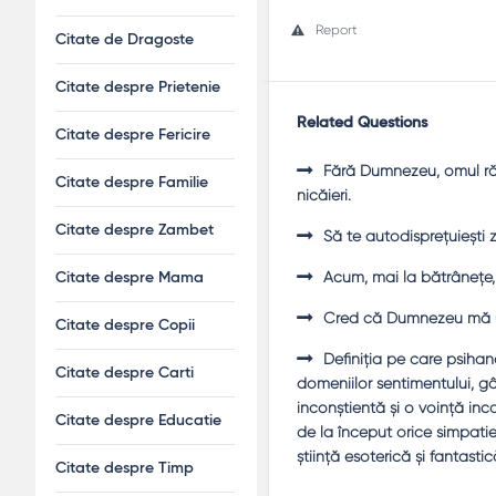
Report
Citate de Dragoste
Citate despre Prietenie
Related Questions
Citate despre Fericire
Fără Dumnezeu, omul rămâ
Citate despre Familie
nicăieri.
Citate despre Zambet
Să te autodispreţuieşti z
Acum, mai la bătrâneţe,
Citate despre Mama
Cred că Dumnezeu mă ură
Citate despre Copii
Definiţia pe care psiha
Citate despre Carti
domeniilor sentimentului, gân
inconştientă şi o voinţă inc
Citate despre Educatie
de la început orice simpatie 
ştiinţă esoterică şi fantasti
Citate despre Timp