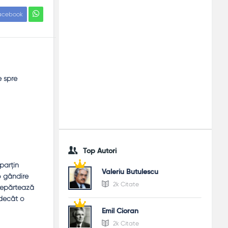
acebook
e spre
Top Autori
parţin
Valeriu Butulescu
 o gândire
2k Citate
ndepărtează
 decât o
Emil Cioran
2k Citate