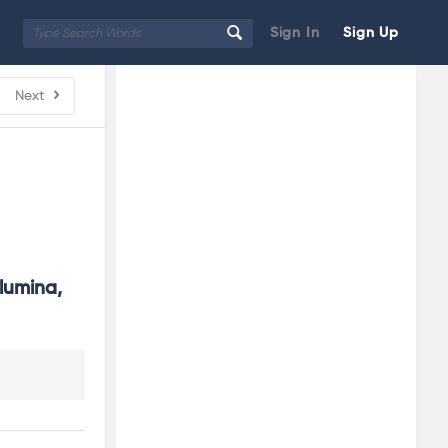
Sign In
Sign Up
Sidebar
Adv
Next
250x250
lumina, 