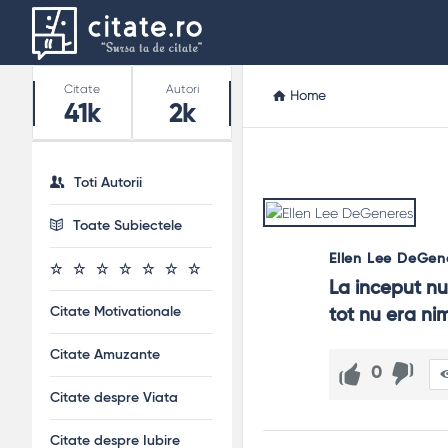
Stats
Citate
Autori
Home
41k
2k
Toti Autorii
Toate Subiectele
Ellen Lee DeGen
La inceput nu 
Citate Motivationale
tot nu era ni
Citate Amuzante
0
Citate despre Viata
Citate despre Iubire