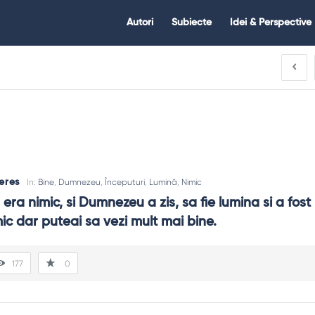
Citate.ro
Citate.ro
Autori
Subiecte
Idei & Perspective
Navigation
eres
In:
Bine
,
Dumnezeu
,
Începuturi
,
Lumină
,
Nimic
era nimic, si Dumnezeu a zis, sa fie lumina si a fost 
mic dar puteai sa vezi mult mai bine.
177
0