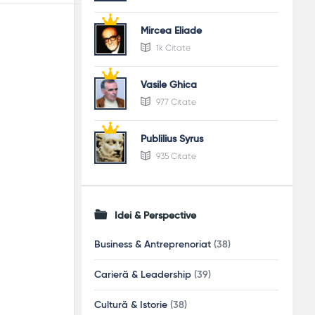
Mircea Eliade
1k Citate
Vasile Ghica
977 Citate
Publilius Syrus
935 Citate
Idei & Perspective
Business & Antreprenoriat
(38)
Carieră & Leadership
(39)
Cultură & Istorie
(38)