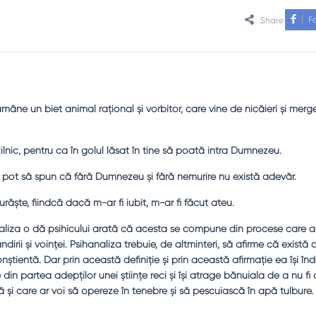
F
Share
ne un biet animal raţional şi vorbitor, care vine de nicăieri şi merg
ilnic, pentru ca în golul lăsat în tine să poată intra Dumnezeu.
 pot să spun că fără Dumnezeu şi fără nemurire nu există adevăr.
şte, fiindcă dacă m-ar fi iubit, m-ar fi făcut ateu.
naliza o dă psihicului arată că acesta se compune din procese care a
dirii şi voinţei. Psihanaliza trebuie, de altminteri, să afirme că există
onştientă. Dar prin această definiţie şi prin această afirmaţie ea îşi î
din partea adepţilor unei ştiinţe reci şi îşi atrage bănuiala de a nu fi
că şi care ar voi să opereze în tenebre şi să pescuiască în apă tulbure.