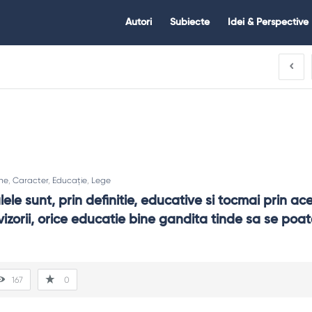
Citate.ro
Citate.ro
Autori
Subiecte
Idei & Perspective
Navigation
ine
,
Caracter
,
Educație
,
Lege
lele sunt, prin definitie, educative si tocmai prin ace
izorii, orice educatie bine gandita tinde sa se poata
167
0