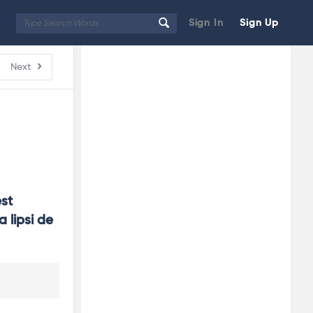
Sign In
Sign Up
Sidebar
Adv
Next
250x250
st 
 lipsi de 