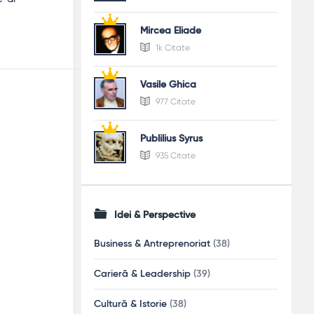
Mircea Eliade
1k Citate
Vasile Ghica
977 Citate
Publilius Syrus
935 Citate
Idei & Perspective
Business & Antreprenoriat
(38)
Carieră & Leadership
(39)
Cultură & Istorie
(38)