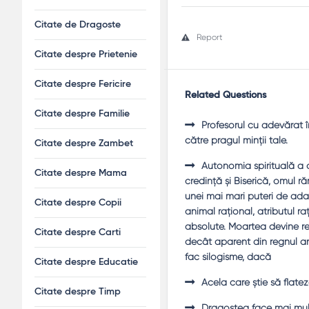
Citate de Dragoste
Report
Citate despre Prietenie
Citate despre Fericire
Related Questions
Citate despre Familie
Profesorul cu adevărat în
către pragul minţii tale.
Citate despre Zambet
Autonomia spirituală a o
Citate despre Mama
credinţă şi Biserică, omul r
unei mai mari puteri de ada
Citate despre Copii
animal raţional, atributul raţ
absolute. Moartea devine rel
Citate despre Carti
decât aparent din regnul a
fac silogisme, dacă
Citate despre Educatie
Acela care ştie să flate
Citate despre Timp
Dragostea face mai mult