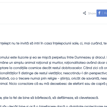
F
Share
ţelept nu te invită să intri în casa înţelepciunii sale, ci, mai curând, t
mului este iluzorie şi ea se mişcă perpetuu între Dumnezeu şi dracul.
ămâne un simplu animal raţional şi muritor, raţionalitatea având doar 
ptare la condiţiile cosmice decât restul dobitoacelor. Când zici că o
ionalităţilor îl distinge de restul vietăţilor, nescotindu-l din perspectiv
ativă, ca o trecere numai prin religie - ştiinţa, oricât de savantă, ne
nimal. Nicio consolare că eu mă deosebesc de elefant sau de capră 
ze, ştie la fel de bine să bârfească, să defăimeze, să clevetească.
 rău decât bine şi ar fi o binefacere dacă o divinitate protectoare n