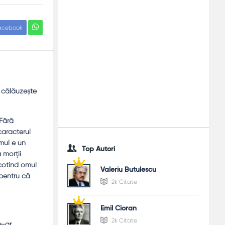
acebook
e călăuzeşte
 Fără
caracterul
mul e un
Top Autori
a morţii
scotind omul
Valeriu Butulescu
pentru că
2k Citate
Emil Cioran
2k Citate
e-ar