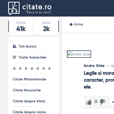
Stats
Citate
Autori
Home
41k
2k
Toti Autorii
Toate Subiectele
Andre Gide
In:
B
Legile si mora
Citate Motivationale
caracter, prov
ele.
Citate Amuzante
Citate despre Viata
0
Citate despre Iubire