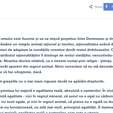
Share
 omului este iluzorie şi ea se mişcă perpetuu între Dumnezeu şi dr
 rămâne un simplu animal raţional şi muritor, raţionalitatea având 
uteri de adaptare la condiţiile cosmice decât restul dobitoacelor. 
tributul raţionalităţilor îl distinge de restul vietăţilor, nescotindu-
. Moartea devine relativă, ca o trecere numai prin religie - ştiinţa,
ecât aparent din regnul animal. Nicio consolare că eu mă deoseb
u că fac silogisme, dacă
 greşelile cu o mai mare vigoare decât ne apărăm drepturile.
remisa lui majoră e egalitatea reală, absolută a oamenilor. În nic
tă egalitate - nici în regnul mineral, că aurul nu e egal cu cărbune
 nu sunt egale, şi nici în regnul animal, că pisica nu e egală cu leu
 om nu funcţionează, cu atât mai mult, principiul egalităţii. E damna
i majoră: egalitatea reală a oamenilor, care este o utopie.