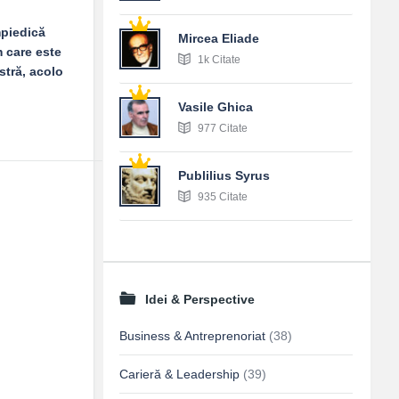
mpiedică
Mircea Eliade
m care este
1k Citate
stră, acolo
Vasile Ghica
977 Citate
Publilius Syrus
935 Citate
Idei & Perspective
Business & Antreprenoriat
(38)
Carieră & Leadership
(39)