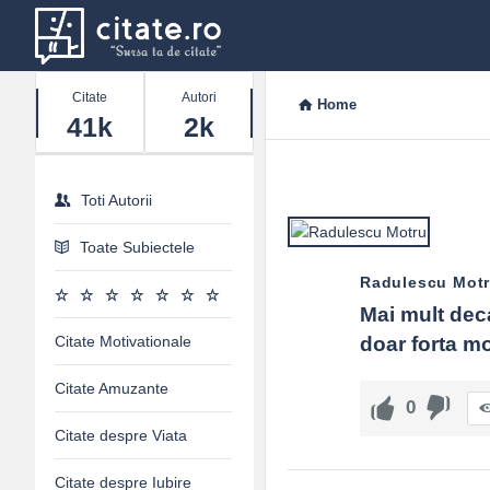
Stats
Citate
Autori
Home
41k
2k
Toti Autorii
Toate Subiectele
Radulescu Mot
Mai mult deca
Citate Motivationale
doar forta mo
Citate Amuzante
0
Citate despre Viata
Citate despre Iubire