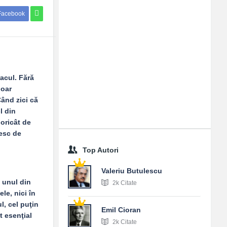
Facebook
acul. Fără
doar
Când zici că
l din
 oricât de
esc de
Top Autori
Valeriu Butulescu
i unul din
2k Citate
le, nici în
l, cel puţin
Emil Cioran
t esenţial
2k Citate