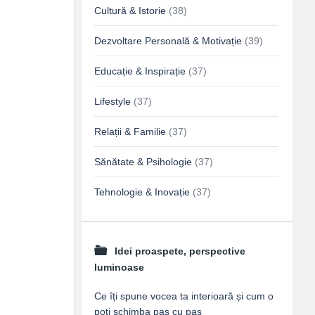
Cultură & Istorie
(38)
Dezvoltare Personală & Motivație
(39)
Educație & Inspirație
(37)
Lifestyle
(37)
Relații & Familie
(37)
Sănătate & Psihologie
(37)
Tehnologie & Inovație
(37)
Idei proaspete, perspective
luminoase
Ce îți spune vocea ta interioară și cum o
poți schimba pas cu pas