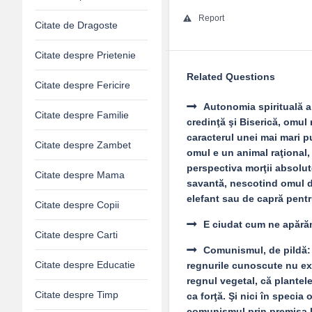
Report
Citate de Dragoste
Citate despre Prietenie
Related Questions
Citate despre Fericire
Autonomia spirituală a
Citate despre Familie
credinţă şi Biserică, omul
caracterul unei mai mari p
Citate despre Zambet
omul e un animal raţional, a
perspectiva morţii absolute
Citate despre Mama
savantă, nescotind omul d
elefant sau de capră pentr
Citate despre Copii
E ciudat cum ne apărăm
Citate despre Carti
Comunismul, de pildă: p
Citate despre Educatie
regnurile cunoscute nu exis
regnul vegetal, că plantele
Citate despre Timp
ca forţă. Şi nici în specia
comunismul prin premisa lu