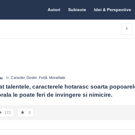
Citate.ro
Citate.ro
Autori
Subiecte
Idei & Perspective
Navigation
ru
In:
Caracter
,
Destin
,
Forță
,
Moralitate
t talentele, caracterele hotarasc soarta popoarelor
rala le poate feri de invingere si nimicire.
172
0