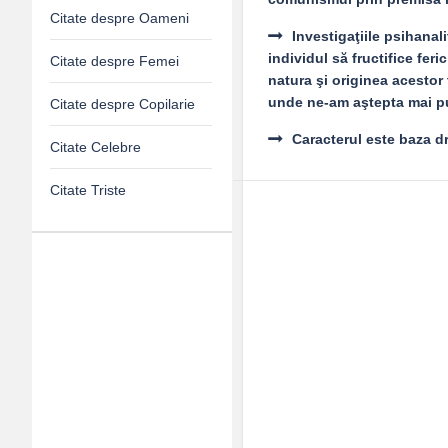
Citate despre Oameni
Investigaţiile psihanal
individul să fructifice fer
Citate despre Femei
natura şi originea acestor 
unde ne-am aştepta mai pu
Citate despre Copilarie
Caracterul este baza dr
Citate Celebre
Citate Triste
Adv
120x600