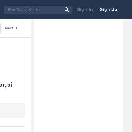
Sign In
Sign Up
Sidebar
Adv
Next
250x250
, si 