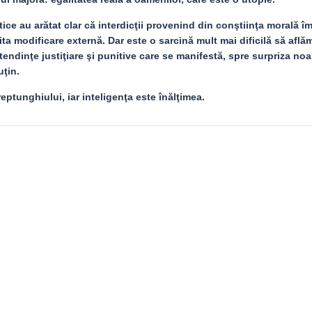
itice au arătat clar că interdicţii provenind din conştiinţa morală î
icita modificare externă. Dar este o sarcină mult mai dificilă să află
tendinţe justiţiare şi punitive care se manifestă, spre surpriza noa
ţin.
eptunghiului, iar inteligenţa este înălţimea.