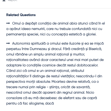
Report
Related Questions
Omul a depăşit condiţia de animal abia atunci când în el
a apărut ideea nemuririi, care nu trebuie confundată nici cu
permanenţa speciei, nici cu concepţia estetică a gloriei.
Autonomia spirituală a omului este iluzorie şi ea se mişcă
perpetuu între Dumnezeu şi dracul. Fără credinţă şi Biserică,
omul rămâne un simplu animal raţional şi muritor,
raţionalitatea având doar caracterul unei mai mari puteri de
adaptare la condiţiile cosmice decât restul dobitoacelor.
Când zici că omul e un animal raţional, atributul
raţionalităţilor îl distinge de restul vietăţilor, nescotindu-l din
perspectiva morţii absolute. Moartea devine relativă, ca o
trecere numai prin religie - ştiinţa, oricât de savantă,
nescotind omul decât aparent din regnul animal. Nicio
consolare că eu mă deosebesc de elefant sau de capră
pentru că fac silogisme, dacă