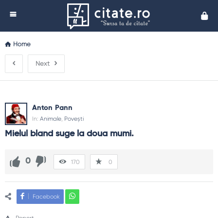
Cita
Home
Next
Anton Pann
In:
Animale
,
Povești
Mielul bland suge la doua mumi.
0
170
0
Facebook