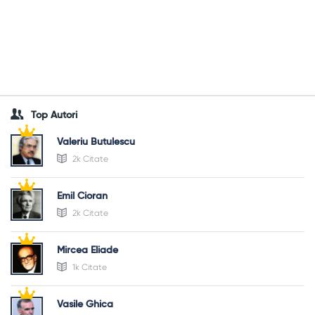
Top Autori
Valeriu Butulescu
2k Citate
Emil Cioran
2k Citate
Mircea Eliade
1k Citate
Vasile Ghica