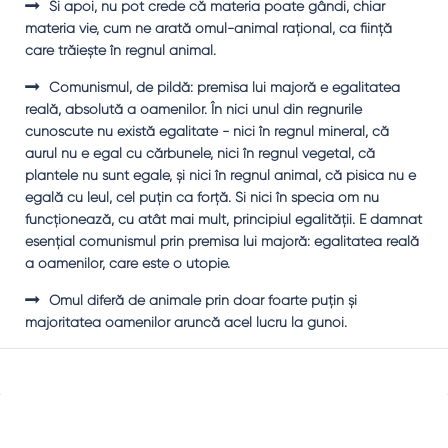
Şi apoi, nu pot crede că materia poate gândi, chiar
materia vie, cum ne arată omul-animal raţional, ca fiinţă
care trăieşte în regnul animal.
Comunismul, de pildă: premisa lui majoră e egalitatea
reală, absolută a oamenilor. În nici unul din regnurile
cunoscute nu există egalitate - nici în regnul mineral, că
aurul nu e egal cu cărbunele, nici în regnul vegetal, că
plantele nu sunt egale, şi nici în regnul animal, că pisica nu e
egală cu leul, cel puţin ca forţă. Şi nici în specia om nu
funcţionează, cu atât mai mult, principiul egalităţii. E damnat
esenţial comunismul prin premisa lui majoră: egalitatea reală
a oamenilor, care este o utopie.
Omul diferă de animale prin doar foarte puţin şi
majoritatea oamenilor aruncă acel lucru la gunoi.
Sidebar
Adv