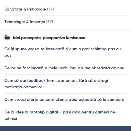
Sănătate & Psihologie
(37)
Tehnologie & Inovație
(37)
Idei proaspete, perspective luminoase
Ce îți spune vocea ta interioară și cum o poți schimba pas cu
pas
De ce ne fascinează ruinele vechi într-o lume obsedată de nou
Cum să dai feedback ferm, dar uman, fără să distrugi
motivația oamenilor
Cum creezi oferte pe care clienții abia așteaptă să le cumpere
De la idee la prototip digital – pași clari pentru oameni ne-
tehnici