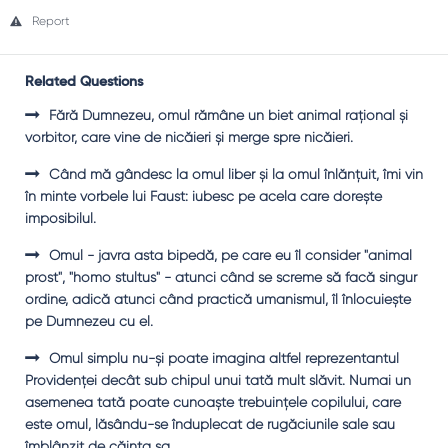
Report
Related Questions
Fără Dumnezeu, omul rămâne un biet animal raţional şi
vorbitor, care vine de nicăieri şi merge spre nicăieri.
Când mă gândesc la omul liber şi la omul înlănţuit, îmi vin
în minte vorbele lui Faust: iubesc pe acela care doreşte
imposibilul.
Omul - javra asta bipedă, pe care eu îl consider "animal
prost", "homo stultus" - atunci când se screme să facă singur
ordine, adică atunci când practică umanismul, îl înlocuieşte
pe Dumnezeu cu el.
Omul simplu nu-şi poate imagina altfel reprezentantul
Providenţei decât sub chipul unui tată mult slăvit. Numai un
asemenea tată poate cunoaşte trebuinţele copilului, care
este omul, lăsându-se înduplecat de rugăciunile sale sau
îmblânzit de căinţa sa.