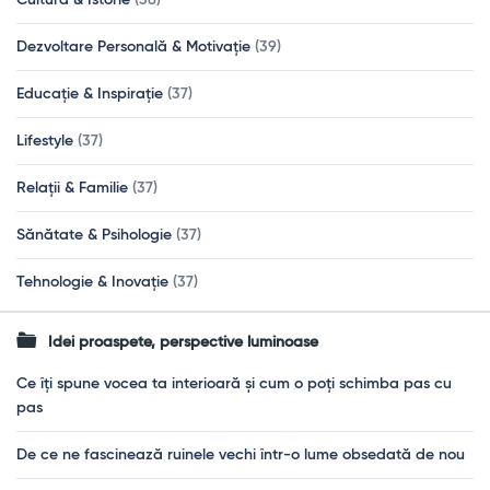
Cultură & Istorie
(38)
Dezvoltare Personală & Motivație
(39)
Educație & Inspirație
(37)
Lifestyle
(37)
Relații & Familie
(37)
Sănătate & Psihologie
(37)
Tehnologie & Inovație
(37)
Idei proaspete, perspective luminoase
Ce îți spune vocea ta interioară și cum o poți schimba pas cu
pas
De ce ne fascinează ruinele vechi într-o lume obsedată de nou