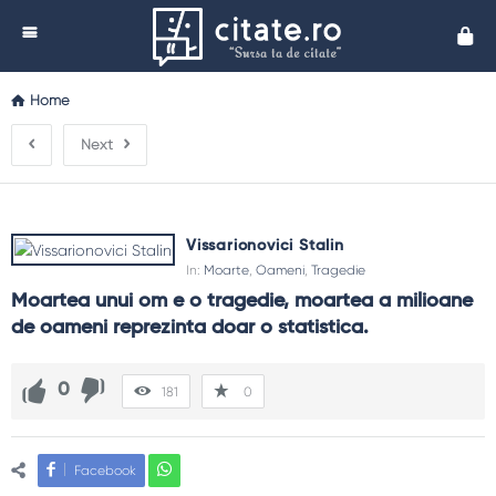
Cita
Home
Next
Vissarionovici Stalin
In:
Moarte
,
Oameni
,
Tragedie
Moartea unui om e o tragedie, moartea a milioane 
de oameni reprezinta doar o statistica.
0
181
0
Facebook