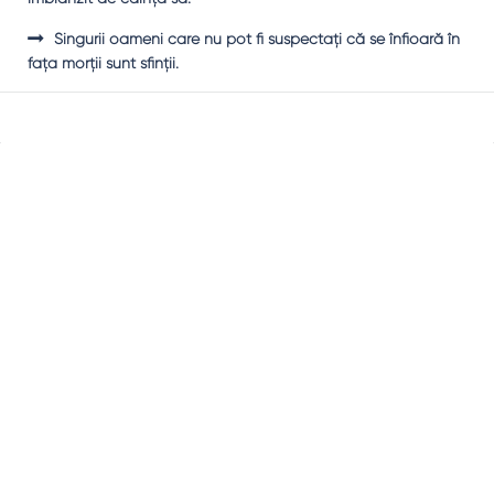
Singurii oameni care nu pot fi suspectaţi că se înfioară în
faţa morţii sunt sfinţii.
Sidebar
Adv
250x250