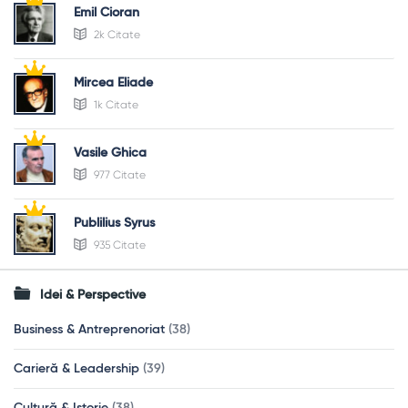
Emil Cioran
2k Citate
Mircea Eliade
1k Citate
Vasile Ghica
977 Citate
Publilius Syrus
935 Citate
Idei & Perspective
Business & Antreprenoriat
(38)
Carieră & Leadership
(39)