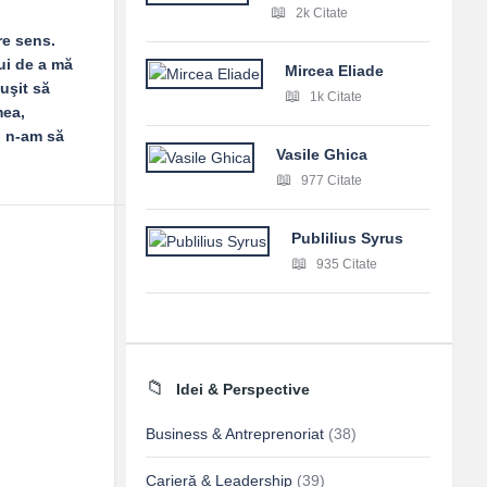
2k Citate
re sens.
ui de a mă
Mircea Eliade
uşit să
1k Citate
mea,
i n-am să
Vasile Ghica
977 Citate
Publilius Syrus
935 Citate
Idei & Perspective
Business & Antreprenoriat
(38)
Carieră & Leadership
(39)