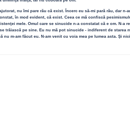
 umilinţa înalţă, iar nu coboară pe om.
jutorat, nu îmi pare rău că exist. Încerc eu să-mi pară rău, dar n-a
constat, în mod evident, că exist. Ceea ce mă confiscă pesimismul
stenţei mele. Omul care se sinucide n-a constatat că e om. N-a re
 se trăiască pe sine. Eu nu mă pot sinucide - indiferent de starea 
că nu m-am făcut eu. N-am venit cu voia mea pe lumea asta. Şi nic