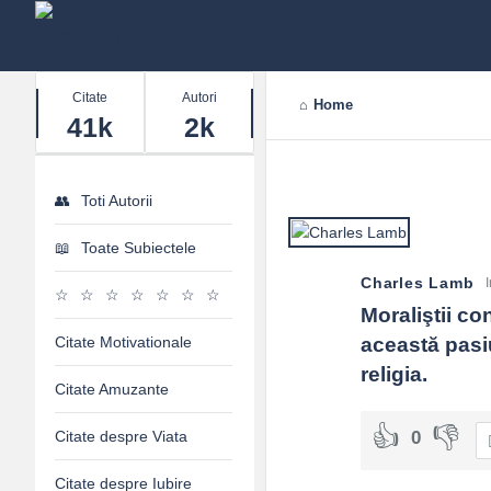
Stats
Citate
Autori
Home
41k
2k
Toti Autorii
Toate Subiectele
Charles Lamb
I
Moraliştii co
Citate Motivationale
această pasiu
religia.
Citate Amuzante
Citate despre Viata
0
Citate despre Iubire