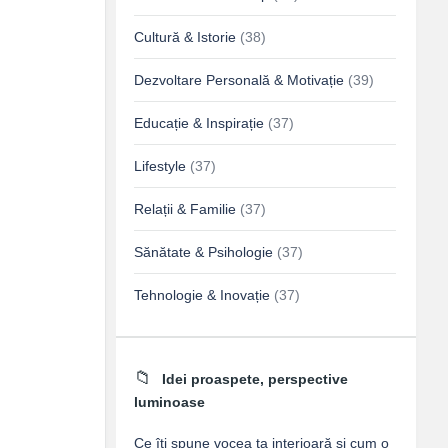
Cultură & Istorie
(38)
Dezvoltare Personală & Motivație
(39)
Educație & Inspirație
(37)
Lifestyle
(37)
Relații & Familie
(37)
Sănătate & Psihologie
(37)
Tehnologie & Inovație
(37)
Idei proaspete, perspective
luminoase
Ce îți spune vocea ta interioară și cum o