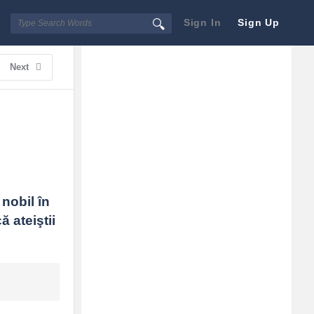
Sign In
Sign Up
Sidebar
Adv
Next
250x250
obil în 
 ateiştii 