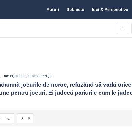
Citate.ro
Citate.ro
Autori
Subiecte
Idei & Perspective
Navigation
n:
Jocuri
,
Noroc
,
Pasiune
,
Religie
ndamnă jocurile de noroc, refuzând să vadă orice n
ne pentru jocuri. Ei judecă pariurile cum le judecă
0
167