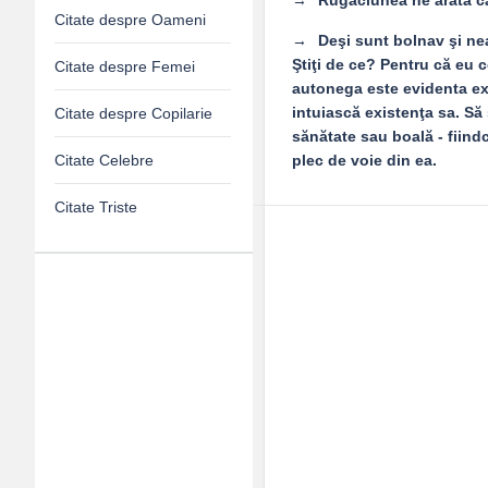
Rugăciunea ne arată că
Citate despre Oameni
Deşi sunt bolnav şi nea
Ştiţi de ce? Pentru că eu 
Citate despre Femei
autonega este evidenta exi
intuiască existenţa sa. Să
Citate despre Copilarie
sănătate sau boală - fiind
Citate Celebre
plec de voie din ea.
Citate Triste
Adv
120x600