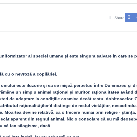
Share
 uniformizator al speciei umane şi este singura salvare în care se 
ă cu o nevroză a copilăriei.
 omului este iluzorie şi ea se mişcă perpetuu între Dumnezeu şi dr
 rămâne un simplu animal raţional şi muritor, raţionalitatea având 
uteri de adaptare la condiţiile cosmice decât restul dobitoacelor. 
tributul raţionalităţilor îl distinge de restul vietăţilor, nescotindu-
. Moartea devine relativă, ca o trecere numai prin religie - ştiinţa,
ecât aparent din regnul animal. Nicio consolare că eu mă deoseb
u că fac silogisme, dacă