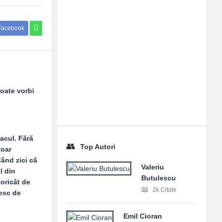
Facebook
poate vorbi
acul. Fără
Top Autori
doar
Când zici că
Valeriu
l din
Butulescu
 oricât de
2k Citate
esc de
Emil Cioran