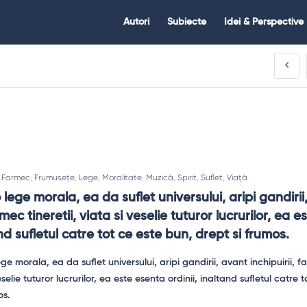
Citate.ro
Citate.ro
Autori
Subiecte
Idei & Perspective
Navigation
,
Farmec
,
Frumusețe
,
Lege
,
Moralitate
,
Muzică
,
Spirit
,
Suflet
,
Viață
lege morala, ea da suflet universului, aripi gandirii,
rmec tineretii, viata si veselie tuturor lucrurilor, ea e
and sufletul catre tot ce este bun, drept si frumos.