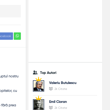
acebook
Top Autori
uptul nostru
Valeriu Butulescu
2k Citate
opitelor, cu
Emil Cioran
e fără prea
2k Citate