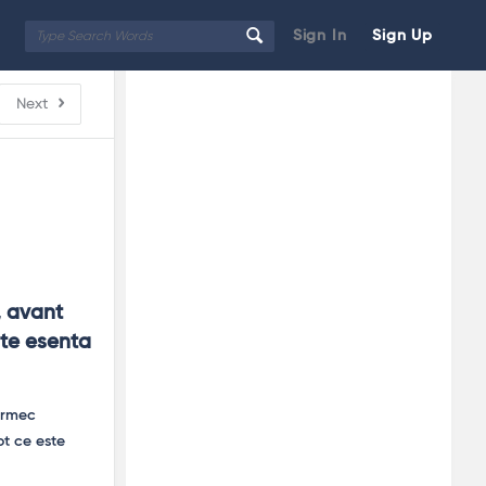
Sign In
Sign Up
Sidebar
Adv
Next
250x250
 avant 
ste esenta 