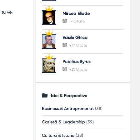
 tu vei
Mircea Eliade
1k Citate
Vasile Ghica
977 Citate
Publilius Syrus
935 Citate
Idei & Perspective
Business & Antreprenoriat
(38)
Carieră & Leadership
(39)
Cultură & Istorie
(38)