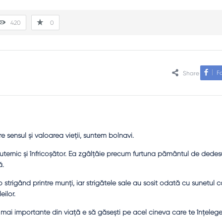
420
0
F
Share
sensul şi valoarea vieţii, suntem bolnavi.
ternic şi înfricoşător. Ea zgâlţâie precum furtuna pământul de dedes
ă.
strigând printre munţi, iar strigătele sale au sosit odată cu sunetul c
eilor.
le mai importante din viaţă e să găseşti pe acel cineva care te înţeleg