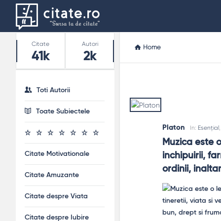
Stats
Citate
Autori
Home
41k
2k
Toti Autorii
Toate Subiectele
Platon
In:
Esențial
Muzica este o 
Citate Motivationale
inchipuirii, fa
ordinii, inalt
Citate Amuzante
Citate despre Viata
Citate despre Iubire