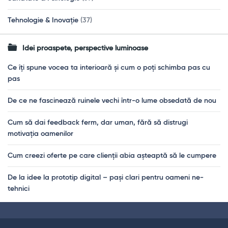
Tehnologie & Inovație
(37)
Idei proaspete, perspective luminoase
Ce îți spune vocea ta interioară și cum o poți schimba pas cu
pas
De ce ne fascinează ruinele vechi într-o lume obsedată de nou
Cum să dai feedback ferm, dar uman, fără să distrugi
motivația oamenilor
Cum creezi oferte pe care clienții abia așteaptă să le cumpere
De la idee la prototip digital – pași clari pentru oameni ne-
tehnici
Footer