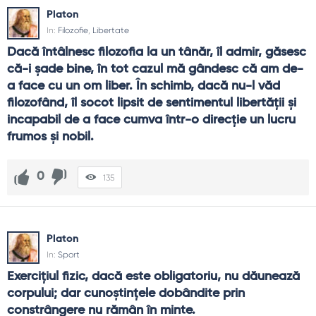
Platon
In:
Filozofie
,
Libertate
Dacă întâlnesc filozofia la un tânăr, îl admir, găsesc 
că-i şade bine, în tot cazul mă gândesc că am de-
a face cu un om liber. În schimb, dacă nu-l văd 
filozofând, îl socot lipsit de sentimentul libertăţii şi 
incapabil de a face cumva într-o direcţie un lucru 
frumos şi nobil.
0
135
Platon
In:
Sport
Exerciţiul fizic, dacă este obligatoriu, nu dăunează 
corpului; dar cunoştinţele dobândite prin 
constrângere nu rămân în minte.