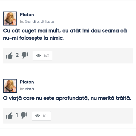
Platon
In:
Gandire
,
Utilitate
Cu cât cuget mai mult, cu atât îmi dau seama că 
nu-mi foloseşte la nimic.
2
143
Platon
In:
Viață
O viaţă care nu este aprofundată, nu merită trăită.
1
101