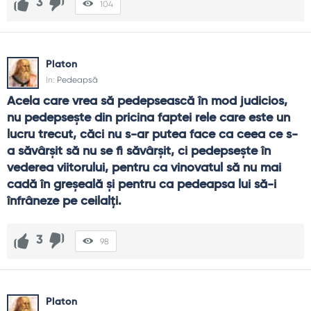
3
104
Platon
In:
Pedeapsă
Acela care vrea să pedepsească în mod judicios, 
nu pedepseşte din pricina faptei rele care este un 
lucru trecut, căci nu s-ar putea face ca ceea ce s-
a săvârşit să nu se fi săvârşit, ci pedepseşte în 
vederea viitorului, pentru ca vinovatul să nu mai 
cadă în greşeală şi pentru ca pedeapsa lui să-i 
înfrâneze pe ceilalţi.
3
98
Platon