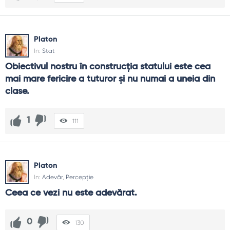
Platon
In:
Stat
Obiectivul nostru în construcţia statului este cea 
mai mare fericire a tuturor şi nu numai a uneia din 
clase.
1
111
Platon
In:
Adevăr
,
Percepție
Ceea ce vezi nu este adevărat.
0
130