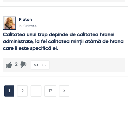
Platon
In:
Calitate
Calitatea unui trup depinde de calitatea hranei 
administrate, la fel calitatea minţii atârnă de hrana 
care îi este specifică ei.
2
107
1
2
…
17
Sidebar
Adv
250x250