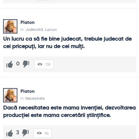
Platon
In:
Judecată
,
Lucruri
Un lucru ca să fie bine judecat, trebuie judecat de 
cei pricepuţi, iar nu de cei mulţi.
0
139
Platon
In:
Necesitate
Dacă necesitatea este mama invenţiei, dezvoltarea 
producţiei este mama cercetării ştiinţifice.
3
96