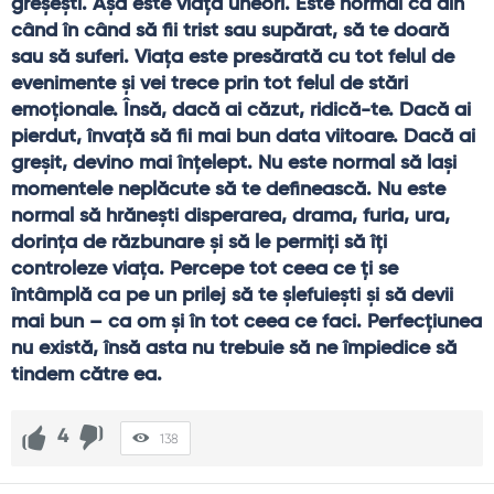
greşeşti. Aşa este viaţa uneori. Este normal ca din 
când în când să fii trist sau supărat, să te doară 
sau să suferi. Viaţa este presărată cu tot felul de 
evenimente şi vei trece prin tot felul de stări 
emoţionale. Însă, dacă ai căzut, ridică-te. Dacă ai 
pierdut, învaţă să fii mai bun data viitoare. Dacă ai 
greşit, devino mai înţelept. Nu este normal să laşi 
momentele neplăcute să te definească. Nu este 
normal să hrăneşti disperarea, drama, furia, ura, 
dorinţa de răzbunare şi să le permiţi să îţi 
controleze viaţa. Percepe tot ceea ce ţi se 
întâmplă ca pe un prilej să te şlefuieşti şi să devii 
mai bun – ca om şi în tot ceea ce faci. Perfecţiunea 
nu există, însă asta nu trebuie să ne împiedice să 
tindem către ea.
4
138