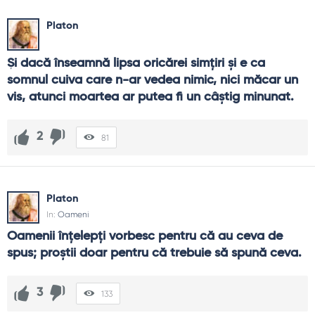
Platon
Şi dacă înseamnă lipsa oricărei simţiri şi e ca 
somnul cuiva care n-ar vedea nimic, nici măcar un 
vis, atunci moartea ar putea fi un câştig minunat.
2
81
Platon
In:
Oameni
Oamenii înţelepţi vorbesc pentru că au ceva de 
spus; proştii doar pentru că trebuie să spună ceva.
3
133