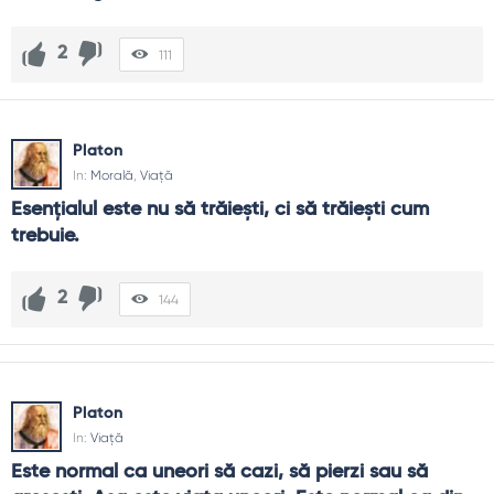
2
111
Platon
In:
Morală
,
Viață
Esenţialul este nu să trăieşti, ci să trăieşti cum 
trebuie.
2
144
Platon
In:
Viață
Este normal ca uneori să cazi, să pierzi sau să 