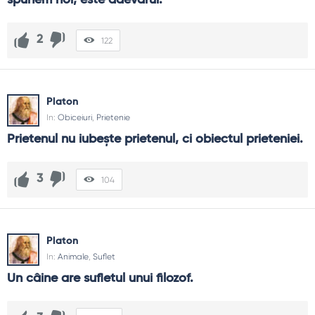
spunem noi, este adevărul.
2
122
Platon
In:
Obiceiuri
,
Prietenie
Prietenul nu iubeşte prietenul, ci obiectul prieteniei.
3
104
Platon
In:
Animale
,
Suflet
Un câine are sufletul unui filozof.