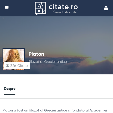
Cita
Platon
Filozof al Greciei antice
326
Citate
Despre
Platon a fost un filozof al Greciei antice și fondatorul Academiei