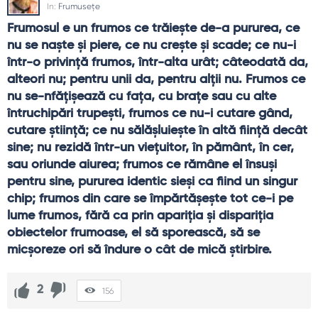
In:
Frumusețe
Frumosul e un frumos ce trăieşte de-a pururea, ce 
nu se naşte şi piere, ce nu creşte şi scade; ce nu-i 
într-o privinţă frumos, într-alta urât; câteodată da, 
alteori nu; pentru unii da, pentru alţii nu. Frumos ce 
nu se-nfăţişează cu faţa, cu braţe sau cu alte 
întruchipări trupeşti, frumos ce nu-i cutare gând, 
cutare ştiinţă; ce nu sălăşluieşte în altă fiinţă decât 
sine; nu rezidă într-un vieţuitor, în pământ, în cer, 
sau oriunde aiurea; frumos ce rămâne el însuşi 
pentru sine, pururea identic sieşi ca fiind un singur 
chip; frumos din care se împărtăşeşte tot ce-i pe 
lume frumos, fără ca prin apariţia şi dispariţia 
obiectelor frumoase, el să sporească, să se 
micşoreze ori să îndure o cât de mică ştirbire.
2
156