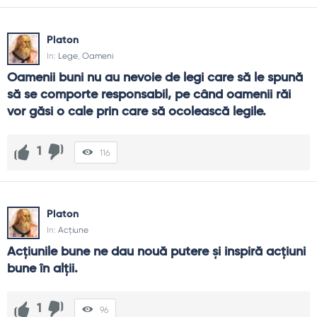
Platon
In:
Lege
,
Oameni
Oamenii buni nu au nevoie de legi care să le spună 
să se comporte responsabil, pe când oamenii răi 
vor găsi o cale prin care să ocolească legile.
1
116
Platon
In:
Acțiune
Acţiunile bune ne dau nouă putere şi inspiră acţiuni 
bune în alţii.
1
96