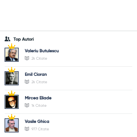
Top Autori
Valeriu Butulescu
2k Citate
Emil Cioran
2k Citate
Mircea Eliade
1k Citate
Vasile Ghica
977 Citate