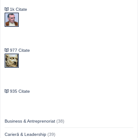
1k Citate
Vasile Ghica
977 Citate
Publilius Syrus
935 Citate
Idei & Perspective
Business & Antreprenoriat
(38)
Carieră & Leadership
(39)