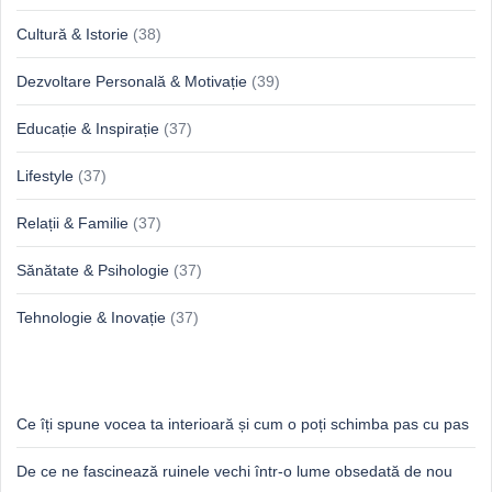
Cultură & Istorie
(38)
Dezvoltare Personală & Motivație
(39)
Educație & Inspirație
(37)
Lifestyle
(37)
Relații & Familie
(37)
Sănătate & Psihologie
(37)
Tehnologie & Inovație
(37)
Idei proaspete, perspective luminoase
Ce îți spune vocea ta interioară și cum o poți schimba pas cu pas
De ce ne fascinează ruinele vechi într-o lume obsedată de nou