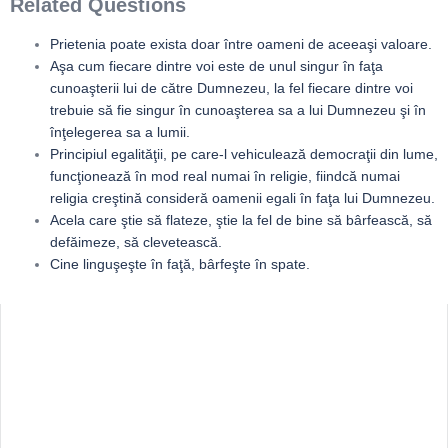
Related Questions
Prietenia poate exista doar între oameni de aceeaşi valoare.
Aşa cum fiecare dintre voi este de unul singur în faţa
cunoaşterii lui de către Dumnezeu, la fel fiecare dintre voi
trebuie să fie singur în cunoaşterea sa a lui Dumnezeu şi în
înţelegerea sa a lumii.
Principiul egalităţii, pe care-l vehiculează democraţii din lume,
funcţionează în mod real numai în religie, fiindcă numai
religia creştină consideră oamenii egali în faţa lui Dumnezeu.
Acela care ştie să flateze, ştie la fel de bine să bârfească, să
defăimeze, să clevetească.
Cine linguşeşte în faţă, bârfeşte în spate.
Sidebar
Adv
250x250