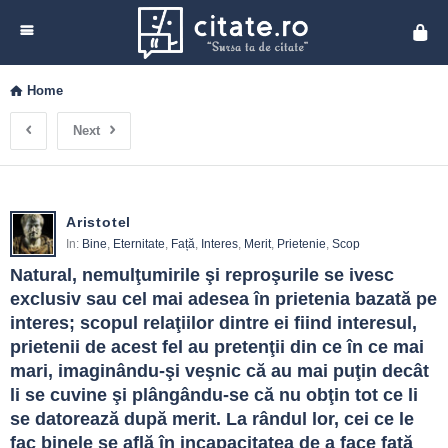
Cita
Home
Next
Aristotel
In:
Bine
,
Eternitate
,
Față
,
Interes
,
Merit
,
Prietenie
,
Scop
Natural, nemulţumirile şi reproşurile se ivesc 
exclusiv sau cel mai adesea în prietenia bazată pe 
interes; scopul relaţiilor dintre ei fiind interesul, 
prietenii de acest fel au pretenţii din ce în ce mai 
mari, imaginându-şi veşnic că au mai puţin decât 
li se cuvine şi plângându-se că nu obţin tot ce li 
se datorează după merit. La rândul lor, cei ce le 
fac binele se află în incapacitatea de a face faţă 