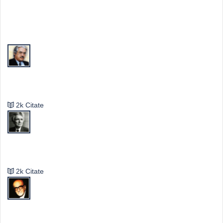
Top Autori
Valeriu Butulescu
2k Citate
Emil Cioran
2k Citate
Mircea Eliade