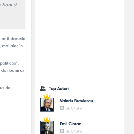
 bani și
ar fi darurile
, mai ales în
oliticos”.
 dar banii ar
pus de
Top Autori
Valeriu Butulescu
2k Citate
Emil Cioran
2k Citate