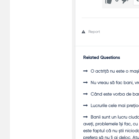
0
Report
Related Questions
O actriţă nu este o maş
Nu vreau să fac bani, v
Când este vorba de bani,
Lucrurile cele mai preți
Banii sunt un lucru ciuda
aveţi, problemele îşi fac, c
este faptul că nu ştii nicioda
prefera să nu îi ai deloc. At