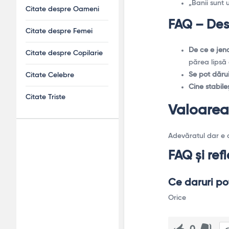
„Banii sunt 
Citate despre Oameni
FAQ – Desp
Citate despre Femei
De ce e jen
Citate despre Copilarie
părea lipsă 
Se pot dăru
Citate Celebre
Cine stabile
Citate Triste
Valoarea 
Adevăratul dar e c
Adv
FAQ și refl
120x600
Ce daruri poț
Orice