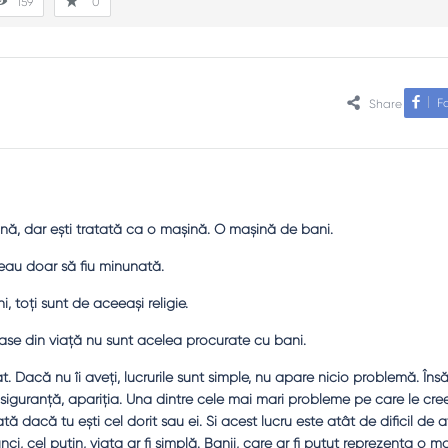
159
0
F
Share
ină, dar eşti tratată ca o maşină. O maşină de bani.
reau doar să fiu minunată.
 toţi sunt de aceeaşi religie.
oase din viață nu sunt acelea procurate cu bani.
t. Dacă nu îi aveţi, lucrurile sunt simple, nu apare nicio problemă. Îns
u siguranţă, apariţia. Una dintre cele mai mari probleme pe care le cr
tă dacă tu eşti cel dorit sau ei. Şi acest lucru este atât de dificil de af
unci, cel puţin, viaţa ar fi simplă. Banii, care ar fi putut reprezenta o m