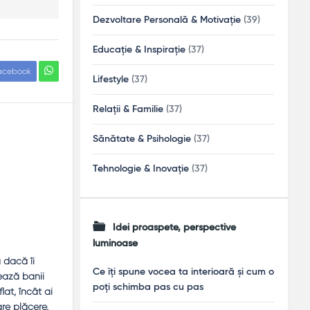
Dezvoltare Personală & Motivație
(39)
Educație & Inspirație
(37)
acebook
Lifestyle
(37)
Relații & Familie
(37)
Sănătate & Psihologie
(37)
Tehnologie & Inovație
(37)
Idei proaspete, perspective
luminoase
ă dacă îi
Ce îți spune vocea ta interioară și cum o
eează banii
poți schimba pas cu pas
lat, încât ai
are plăcere,