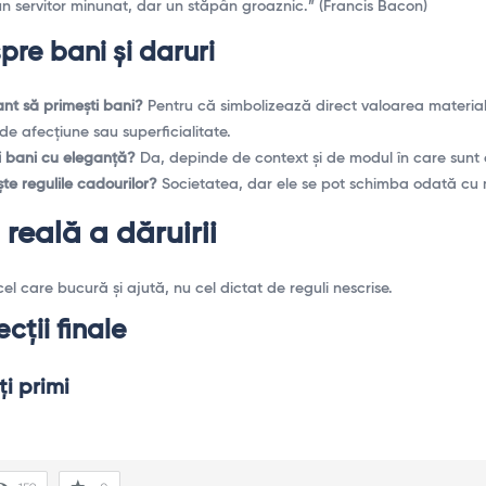
un servitor minunat, dar un stăpân groaznic.” (Francis Bacon)
re bani și daruri
ant să primești bani?
Pentru că simbolizează direct valoarea material
de afecțiune sau superficialitate.
i bani cu eleganță?
Da, depinde de context și de modul în care sunt o
ște regulile cadourilor?
Societatea, dar ele se pot schimba odată cu m
reală a dăruirii
el care bucură și ajută, nu cel dictat de reguli nescrise.
ecții finale
i primi