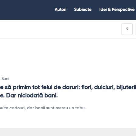
Citate.ro
Citate.ro
Autori
Subiecte
Idei & Perspective
Navigation
n:
Bani
 să primim tot felul de daruri: flori, dulciuri, bijuterii,
le. Dar niciodată bani.
multe cadouri, dar banii sunt mereu un tabu.