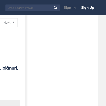
Sign In
Sign Up
Sidebar
Adv
Next
250x250
 blănuri, 