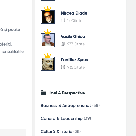
Mircea Eliade
1k Citate
ă și poate
Vasile Ghica
977 Citate
feriți.
entalitățile.
Publilius Syrus
935 Citate
Idei & Perspective
Business & Antreprenoriat
(38)
Carieră & Leadership
(39)
Cultură & Istorie
(38)