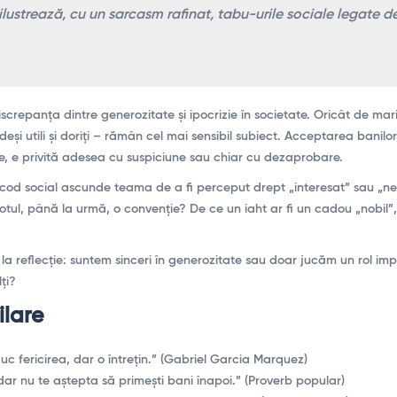
ilustrează, cu un sarcasm rafinat, tabu-urile sociale legate de
screpanța dintre generozitate și ipocrizie în societate. Oricât de mari 
deși utili și doriți – rămân cel mai sensibil subiect. Acceptarea banilor
e, e privită adesea cu suspiciune sau chiar cu dezaprobare.
t cod social ascunde teama de a fi perceput drept „interesat” sau „nep
otul, până la urmă, o convenție? De ce un iaht ar fi un cadou „nobil”,
ie la reflecție: suntem sinceri în generozitate sau doar jucăm un rol im
lți?
ilare
uc fericirea, dar o întrețin.” (Gabriel Garcia Marquez)
dar nu te aștepta să primești bani înapoi.” (Proverb popular)