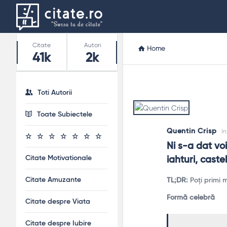
Stats
Citate
Autori
Home
41k
2k
Toti Autorii
Toate Subiectele
Quentin Crisp
I
Ni s-a dat voie
Citate Motivationale
iahturi, caste
Citate Amuzante
TL;DR:
Poți primi 
Formă celebră
Citate despre Viata
Citate despre Iubire