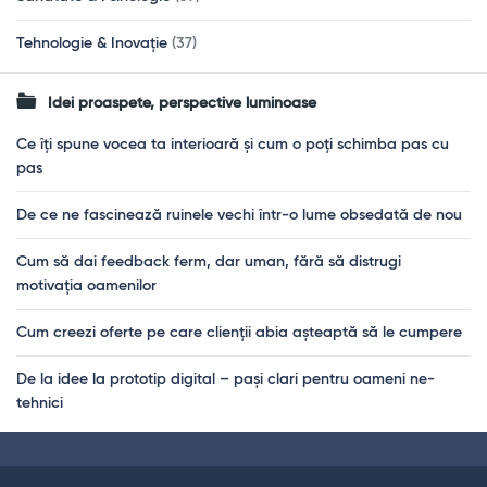
Tehnologie & Inovație
(37)
Idei proaspete, perspective luminoase
Ce îți spune vocea ta interioară și cum o poți schimba pas cu
pas
De ce ne fascinează ruinele vechi într-o lume obsedată de nou
Cum să dai feedback ferm, dar uman, fără să distrugi
motivația oamenilor
Cum creezi oferte pe care clienții abia așteaptă să le cumpere
De la idee la prototip digital – pași clari pentru oameni ne-
tehnici
Footer