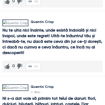
0
153
Quentin Crisp
Nu te uita nici înainte, unde există îndoială şi nici 
înapoi, unde este regret! Uită-te înăuntrul tău şi 
întreabă-te, nu dacă este ceva din jur ce-ţi doreşti, 
ci dacă nu cumva e ceva înăuntru, ce încă nu ai 
descoperit!
0
137
Quentin Crisp
In:
Bani
Ni s-a dat voie să primim tot felul de daruri: flori, 
dulciuri, bijuterii, blănuri, iahturi, castele. Dar 