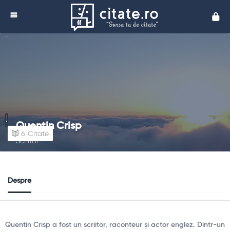
Cita
Quentin Crisp
6
Citate
Scriitor
Despre
Quentin Crisp a fost un scriitor, raconteur și actor englez. Dintr-un