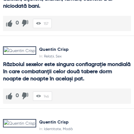
niciodată bani.
0
157
Quentin Crisp
In:
Relații
,
Sex
Războiul sexelor este singura conflagrație mondială 
în care combatanții celor două tabere dorm 
noapte de noapte în același pat.
0
146
Quentin Crisp
In:
Identitate
,
Modă