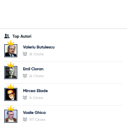
Top Autori
Valeriu Butulescu
2k Citate
Emil Cioran
2k Citate
Mircea Eliade
1k Citate
Vasile Ghica
977 Citate