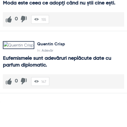
Moda este ceea ce adopți când nu știi cine ești.
0
155
Quentin Crisp
In:
Adevăr
Eufemismele sunt adevăruri neplăcute date cu 
parfum diplomatic.
0
147
Sidebar
Adv
250x250