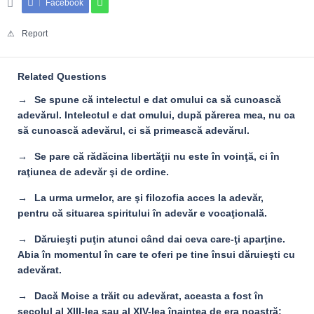
Facebook
Report
Related Questions
Se spune că intelectul e dat omului ca să cunoască
adevărul. Intelectul e dat omului, după părerea mea, nu ca
să cunoască adevărul, ci să primească adevărul.
Se pare că rădăcina libertăţii nu este în voinţă, ci în
raţiunea de adevăr şi de ordine.
La urma urmelor, are şi filozofia acces la adevăr,
pentru că situarea spiritului în adevăr e vocaţională.
Dăruieşti puţin atunci când dai ceva care-ţi aparţine.
Abia în momentul în care te oferi pe tine însui dăruieşti cu
adevărat.
Dacă Moise a trăit cu adevărat, aceasta a fost în
secolul al XIII-lea sau al XIV-lea înaintea de era noastră;