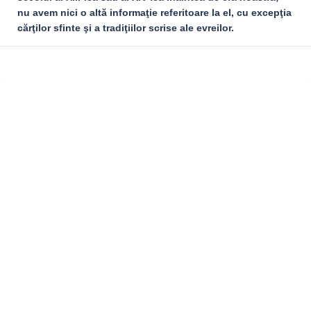
nu avem nici o altă informaţie referitoare la el, cu excepţia
cărţilor sfinte şi a tradiţiilor scrise ale evreilor.
Sidebar
Adv
250x250