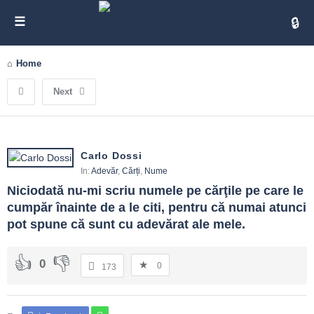
Cita
Home
Next
Carlo Dossi
In:
Adevăr
,
Cărți
,
Nume
Niciodată nu-mi scriu numele pe cărţile pe care le 
cumpăr înainte de a le citi, pentru că numai atunci 
pot spune că sunt cu adevărat ale mele.
0
0
173