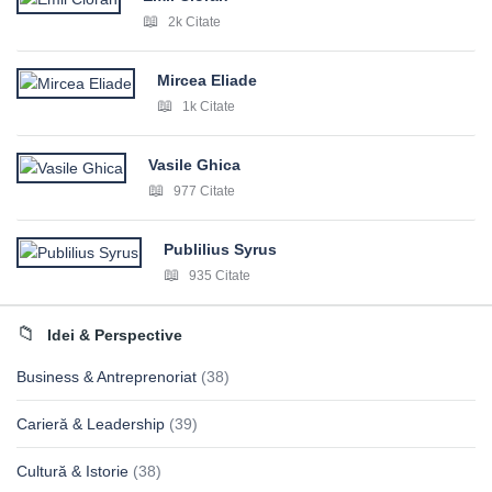
2k Citate
Mircea Eliade
1k Citate
Vasile Ghica
977 Citate
Publilius Syrus
935 Citate
Idei & Perspective
Business & Antreprenoriat
(38)
Carieră & Leadership
(39)
Cultură & Istorie
(38)