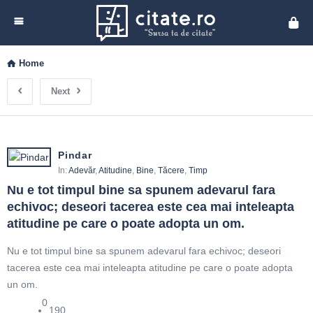
Cita
Home
Next
Pindar
In:
Adevăr
,
Atitudine
,
Bine
,
Tăcere
,
Timp
Nu e tot timpul bine sa spunem adevarul fara 
echivoc; deseori tacerea este cea mai inteleapta 
atitudine pe care o poate adopta un om.
Nu e tot timpul bine sa spunem adevarul fara echivoc; deseori
tacerea este cea mai inteleapta atitudine pe care o poate adopta
un om.
0
190