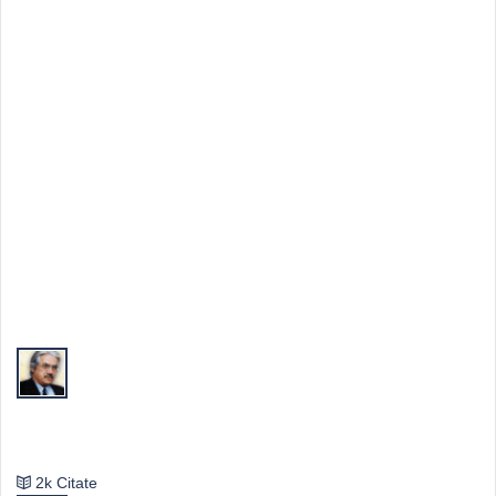
Top Autori
Valeriu Butulescu
2k Citate