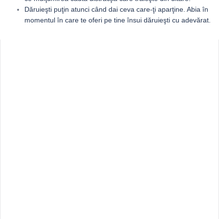
Dăruieşti puţin atunci când dai ceva care-ţi aparţine. Abia în
momentul în care te oferi pe tine însui dăruieşti cu adevărat.
Sidebar
Adv
250x250