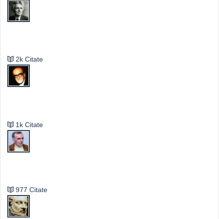
Emil Cioran
2k Citate
Mircea Eliade
1k Citate
Vasile Ghica
977 Citate