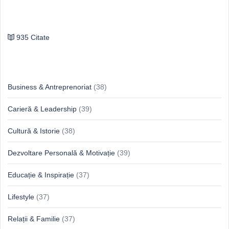
Publilius Syrus
935 Citate
Idei & Perspective
Business & Antreprenoriat
(38)
Carieră & Leadership
(39)
Cultură & Istorie
(38)
Dezvoltare Personală & Motivație
(39)
Educație & Inspirație
(37)
Lifestyle
(37)
Relații & Familie
(37)