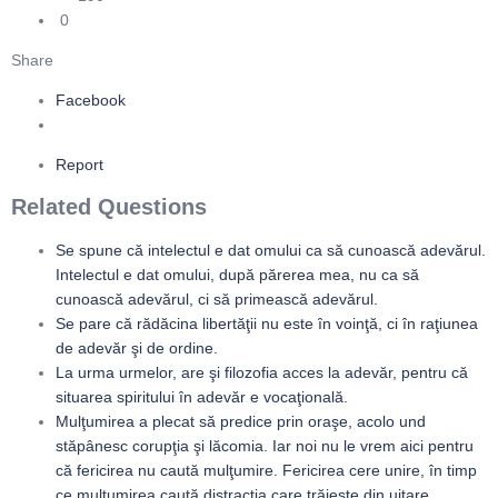
0
Share
Facebook
Report
Related Questions
Se spune că intelectul e dat omului ca să cunoască adevărul.
Intelectul e dat omului, după părerea mea, nu ca să
cunoască adevărul, ci să primească adevărul.
Se pare că rădăcina libertăţii nu este în voinţă, ci în raţiunea
de adevăr şi de ordine.
La urma urmelor, are şi filozofia acces la adevăr, pentru că
situarea spiritului în adevăr e vocaţională.
Mulţumirea a plecat să predice prin oraşe, acolo und
stăpânesc corupţia şi lăcomia. Iar noi nu le vrem aici pentru
că fericirea nu caută mulţumire. Fericirea cere unire, în timp
ce mulţumirea caută distracţia care trăieşte din uitare.