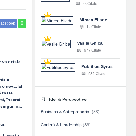
2k Citate
Mircea Eliade
Facebook
1k Citate
Vasile Ghica
977 Citate
e va exista
Publilius Syrus
935 Citate
ntr-o
u cineva. El
ă toate
Idei & Perspective
mi, încerci
 singur, că,
Business & Antreprenoriat
(38)
ui.
Carieră & Leadership
(39)
tât acesta