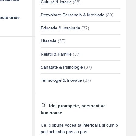
Cultură & Istorie
(38)
Dezvoltare Personală & Motivație
(39)
ește orice
Educație & Inspirație
(37)
Lifestyle
(37)
Relații & Familie
(37)
Sănătate & Psihologie
(37)
Tehnologie & Inovație
(37)
Idei proaspete, perspective
luminoase
Ce îți spune vocea ta interioară și cum o
poți schimba pas cu pas