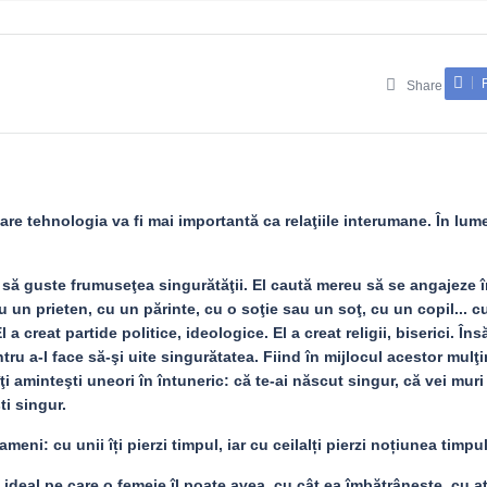
Share
are tehnologia va fi mai importantă ca relaţiile interumane. În lum
 să guste frumuseţea singurătăţii. El caută mereu să se angajeze î
 cu un prieten, cu un părinte, cu o soţie sau un soţ, cu un copil... c
l a creat partide politice, ideologice. El a creat religii, biserici. Îns
u a-l face să-şi uite singurătatea. Fiind în mijlocul acestor mulţi
ţi aminteşti uneori în întuneric: că te-ai născut singur, că vei muri
ti singur.
meni: cu unii îți pierzi timpul, iar cu ceilalți pierzi noțiunea timpul
ideal pe care o femeie îl poate avea, cu cât ea îmbătrânește, cu a