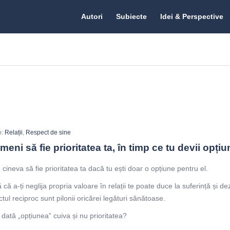
Citate.ro
Citate.ro
Autori
Subiecte
Idei & Perspective
Navigation
n:
Relații
,
Respect de sine
eni să fie prioritatea ta, în timp ce tu devii opțiu
cineva să fie prioritatea ta dacă tu ești doar o opțiune pentru el.
ă a-ți neglija propria valoare în relații te poate duce la suferință și d
ctul reciproc sunt pilonii oricărei legături sănătoase.
 dată „opțiunea” cuiva și nu prioritatea?