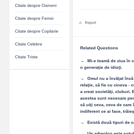
Citate despre Oameni
Citate despre Femei
Report
Citate despre Copilarie
Citate Celebre
Related Questions
Citate Triste
Mi-e teamă de ziua în c
o generaţie de idioţi.
Omul nu a învăţat încă
Adv
relaţie, să fie cu cineva -
a creat societăţi, cluburi. E
120x600
acestea sunt necesare pentr
să uiţi ceva, ceva de care î
indiferent ce ai face, trăieş
Există două tipuri de oa
Un arheolog este soțul 