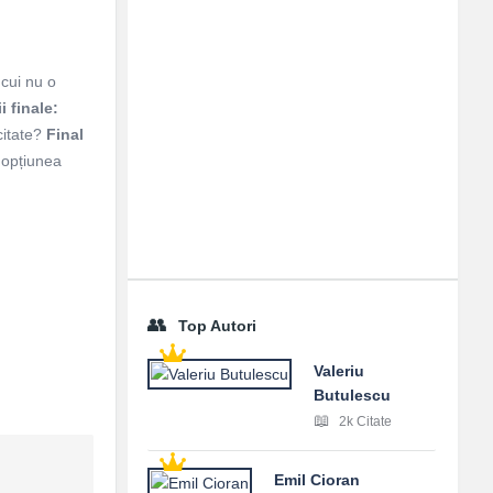
 cui nu o
i finale:
citate?
Final
 opțiunea
Top Autori
Valeriu
Butulescu
2k Citate
Emil Cioran