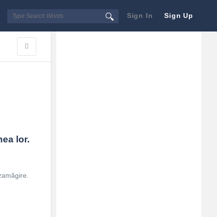
Sign In
Sign Up
Sidebar
Adv
250x250
nea lor.
ezamăgire.