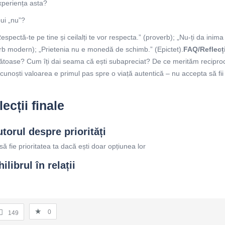
experiența asta?
ui „nu”?
espectă-te pe tine și ceilalți te vor respecta.” (proverb); „Nu-ți da inima
erb modern); „Prietenia nu e monedă de schimb.” (Epictet).
FAQ/Reflecți
ătoase? Cum îți dai seama că ești subapreciat? De ce merităm recipro
cunoști valoarea e primul pas spre o viață autentică – nu accepta să fii
ecții finale
utorul despre priorități
ă fie prioritatea ta dacă ești doar opțiunea lor
librul în relații
0
149