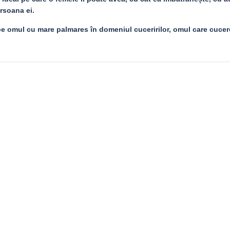
rsoana ei.
e omul cu mare palmares în domeniul cuceririlor, omul care cucer