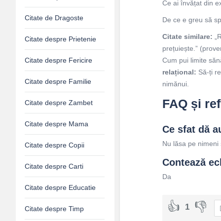
Ce ai învățat din 
Citate de Dragoste
De ce e greu să sp
Citate similare:
„R
Citate despre Prietenie
prețuiește.” (prov
Citate despre Fericire
Cum pui limite săn
relațional:
Să-ți re
Citate despre Familie
nimănui.
FAQ și refl
Citate despre Zambet
Citate despre Mama
Ce sfat dă a
Nu lăsa pe nimeni s
Citate despre Copii
Contează echi
Citate despre Carti
Da
Citate despre Educatie
1
Citate despre Timp