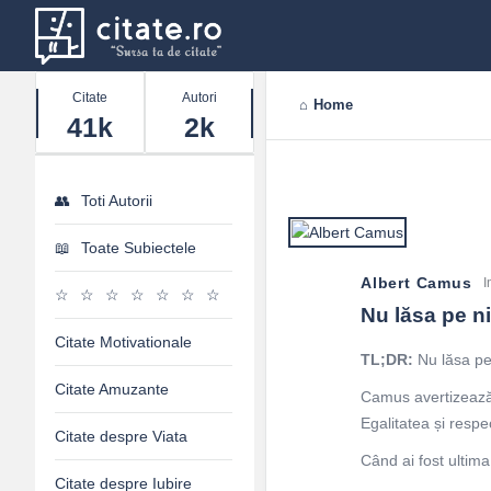
Stats
Citate
Autori
Home
41k
2k
Toti Autorii
Toate Subiectele
Albert Camus
I
Nu lăsa pe nim
Citate Motivationale
TL;DR:
Nu lăsa pe 
Citate Amuzante
Camus avertizează c
Egalitatea și respe
Citate despre Viata
Când ai fost ultima
Citate despre Iubire