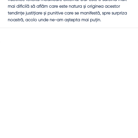
mai dificilă să aflăm care este natura şi originea acestor
tendinţe justiţiare şi punitive care se manifestă, spre surpriza
noastră, acolo unde ne-am aştepta mai puţin.
Sidebar
Adv
250x250