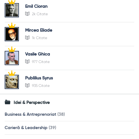
Emil Cioran
2k Citate
Mircea Eliade
1k Citate
Vasile Ghica
977 Citate
Publilius Syrus
935 Citate
Idei & Perspective
Business & Antreprenoriat
(38)
Carieră & Leadership
(39)