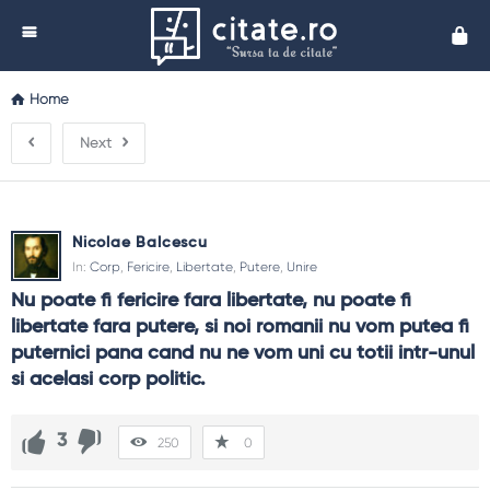
Cita
Home
Next
Nicolae Balcescu
In:
Corp
,
Fericire
,
Libertate
,
Putere
,
Unire
Nu poate fi fericire fara libertate, nu poate fi 
libertate fara putere, si noi romanii nu vom putea fi 
puternici pana cand nu ne vom uni cu totii intr-unul 
si acelasi corp politic.
3
250
0