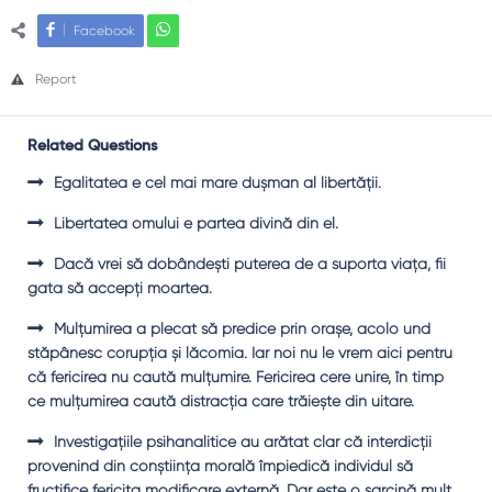
Facebook
Report
Related Questions
Egalitatea e cel mai mare duşman al libertăţii.
Libertatea omului e partea divină din el.
Dacă vrei să dobândeşti puterea de a suporta viaţa, fii
gata să accepţi moartea.
Mulţumirea a plecat să predice prin oraşe, acolo und
stăpânesc corupţia şi lăcomia. Iar noi nu le vrem aici pentru
că fericirea nu caută mulţumire. Fericirea cere unire, în timp
ce mulţumirea caută distracţia care trăieşte din uitare.
Investigaţiile psihanalitice au arătat clar că interdicţii
provenind din conştiinţa morală împiedică individul să
fructifice fericita modificare externă. Dar este o sarcină mult