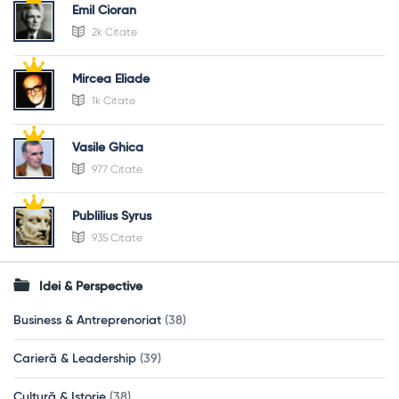
Emil Cioran
2k Citate
Mircea Eliade
1k Citate
Vasile Ghica
977 Citate
Publilius Syrus
935 Citate
Idei & Perspective
Business & Antreprenoriat
(38)
Carieră & Leadership
(39)
Cultură & Istorie
(38)