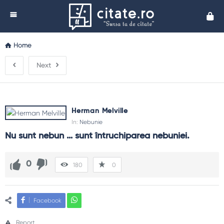
Cita
Home
Next
Herman Melville
In:
Nebunie
Nu sunt nebun … sunt întruchiparea nebuniei.
0
180
0
Facebook
Report