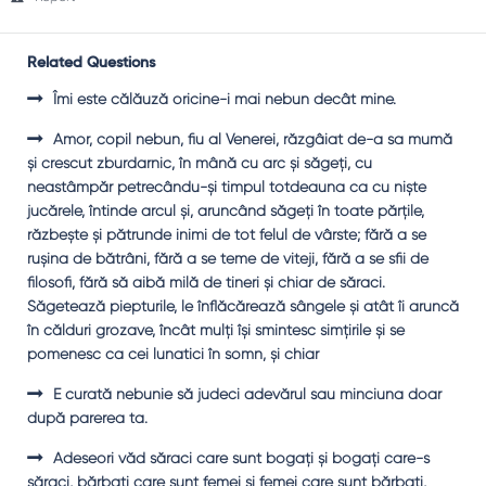
Related Questions
Îmi este călăuză oricine-i mai nebun decât mine.
Amor, copil nebun, fiu al Venerei, răzgâiat de-a sa mumă
şi crescut zburdarnic, în mână cu arc şi săgeţi, cu
neastâmpăr petrecându-şi timpul totdeauna ca cu nişte
jucărele, întinde arcul şi, aruncând săgeţi în toate părţile,
răzbeşte şi pătrunde inimi de tot felul de vârste; fără a se
ruşina de bătrâni, fără a se teme de viteji, fără a se sfii de
filosofi, fără să aibă milă de tineri şi chiar de săraci.
Săgetează piepturile, le înflăcărează sângele şi atât îi aruncă
în călduri grozave, încât mulţi îşi smintesc simţirile şi se
pomenesc ca cei lunatici în somn, şi chiar
E curată nebunie să judeci adevărul sau minciuna doar
după parerea ta.
Adeseori văd săraci care sunt bogaţi şi bogaţi care-s
săraci, bărbaţi care sunt femei şi femei care sunt bărbaţi,