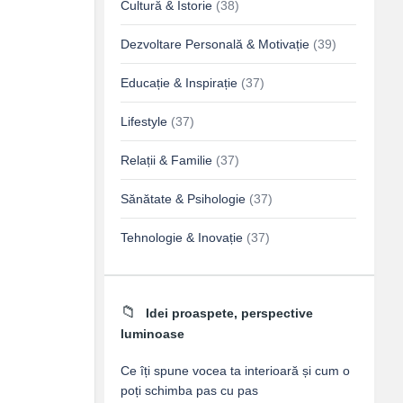
Cultură & Istorie
(38)
Dezvoltare Personală & Motivație
(39)
Educație & Inspirație
(37)
Lifestyle
(37)
Relații & Familie
(37)
Sănătate & Psihologie
(37)
Tehnologie & Inovație
(37)
Idei proaspete, perspective
luminoase
Ce îți spune vocea ta interioară și cum o
poți schimba pas cu pas