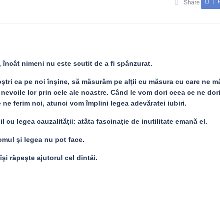
Share
, încât nimeni nu este scutit de a fi spânzurat.
ştri ca pe noi înşine, să măsurăm pe alţii cu măsura cu care ne 
i nevoile lor prin cele ale noastre. Când le vom dori ceea ce ne do
 ne ferim noi, atunci vom împlini legea adevăratei iubiri.
 cu legea cauzalităţii: atâta fascinaţie de inutilitate emană el.
omul şi legea nu pot face.
îşi răpeşte ajutorul cel dintâi.