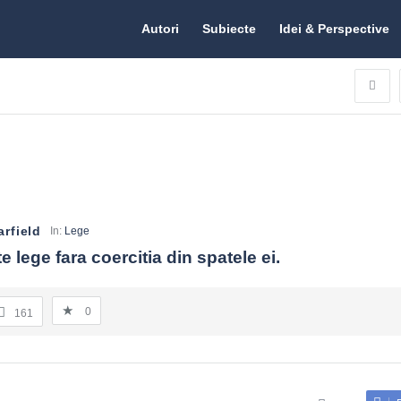
Citate.ro
Citate.ro
Autori
Subiecte
Idei & Perspective
Navigation
rfield
In:
Lege
e lege fara coercitia din spatele ei.
0
161