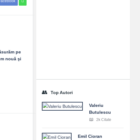
Facebook
măsurăm pe
rim nouă şi
Top Autori
Valeriu
Butulescu
2k Citate
Emil Cioran