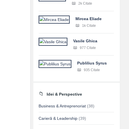
2k Citate
Mircea Eliade
1k Citate
Vasile Ghica
977 Citate
Publilius Syrus
935 Citate
Idei & Perspective
Business & Antreprenoriat
(38)
Carieră & Leadership
(39)