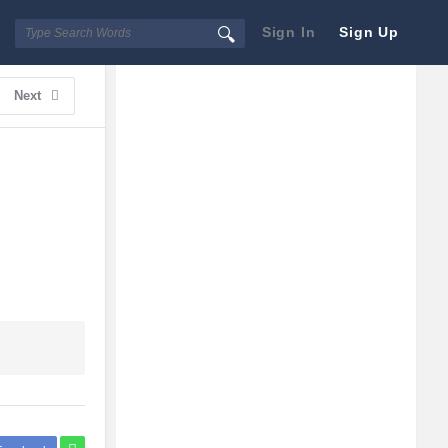
Sign In
Sign Up
Sidebar
Adv
Next
250x250