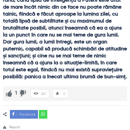
rând, când lipsa de inteligenţă a Puterii este atât 
de mare încât nimic din ce face nu poate rămâne 
tainic, fiindcă e făcut aproape la lumina zilei, cu 
totală lipsă de subtilitate şi cu maximumul de 
brutalitate posibil, atunci înseamnă că ea a ajuns 
la un punct în care nu se mai teme de gura lumii. 
Dar gura lumii, a lumii întregi, este un organ 
puternic, capabil să producă schimbări de atitudine 
şi sancţiuni; şi cine nu se mai teme de nimic 
înseamnă că a ajuns la o situaţie-limită, în care 
totul este egal, fiindcă nu mai există supravieţuire 
posibilă: panica a înecat ultima brumă de bun-simţ.
1
267
0
Facebook
Report