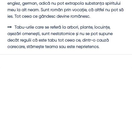
englez, german, adică nu pot extrapola substanţa spiritului
meu la alt neam. Sunt român prin vocaţie, că altfel nu pot să
ies. Tot ceea ce gândesc devine românesc.
Tabu-urile care se referă la arbori, plante, locuinţe,
aşezări omeneşti, sunt nestatornice şi nu se pot supune
decât regulii că este tabu tot ceea ce, dintr-o cauză
oarecare, stârneşte teama sau este neprietenos.
Sidebar
Adv
250x250