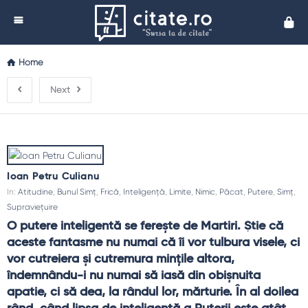
Cita
Home
Next
Ioan Petru Culianu
In:
Atitudine
,
Bunul Simț
,
Frică
,
Inteligență
,
Limite
,
Nimic
,
Păcat
,
Putere
,
Simț
,
Supraviețuire
O putere inteligentă se fereşte de Martiri. Ştie că 
aceste fantasme nu numai că îi vor tulbura visele, ci 
vor cutreiera şi cutremura minţile altora, 
îndemnându-i nu numai să iasă din obişnuita 
apatie, ci să dea, la rândul lor, mărturie. În al doilea 