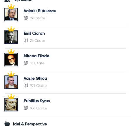
Valeriu Butulescu
2k Citate
Emil Cioran
2k Citate
Mircea Eliade
1k Citate
Vasile Ghica
977 Citate
Publilius Syrus
935 Citate
Idei & Perspective