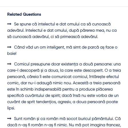
Related Questions
Se spune că intelectul e dat omului ca să cunoască
adevărul. Intelectul e dat omului, după părerea mea, nu ca
să cunoască adevărul, ci să primească adevărul.
Când văd un om inteligent, mă simt de parcă aş face o
baie!
Comicul presupune doar existenţa a două persoane: una
care-l descoperă şi a doua, la care este descoperit. O a treia
persoană, căreia îi este comunicat comicul, întăreşte efectul
comic, dar nu-i adaugă nimic nou. Această a treia persoană
este în schimb indispensabilă pentru a produce plăcerea
specifică cuvântului de spirit; dacă însă nu este vorba de un
cuvânt de sprit tendenţios, agresiv, a doua persoană poate
lipsi.
Sunt român şi ca român mă socot buricul pământului. Că
dacă n-aş fi român n-aş fi nimic. Nu mă pot imagina francez,