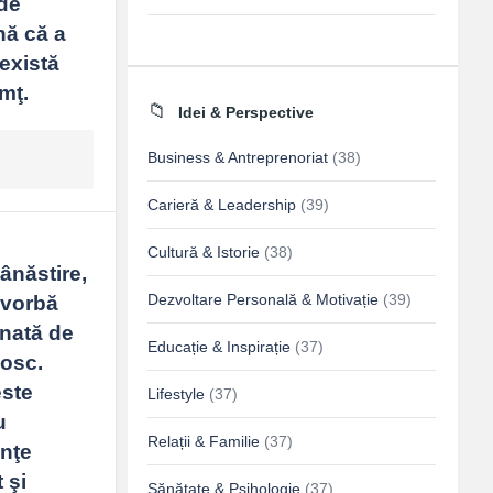
de 
ă că a 
există 
mţ.
Idei & Perspective
Business & Antreprenoriat
(38)
Carieră & Leadership
(39)
Cultură & Istorie
(38)
ânăstire, 
Dezvoltare Personală & Motivație
(39)
vorbă 
nată de 
Educație & Inspirație
(37)
osc. 
ste 
Lifestyle
(37)
 
Relații & Familie
(37)
nţe 
şi 
Sănătate & Psihologie
(37)