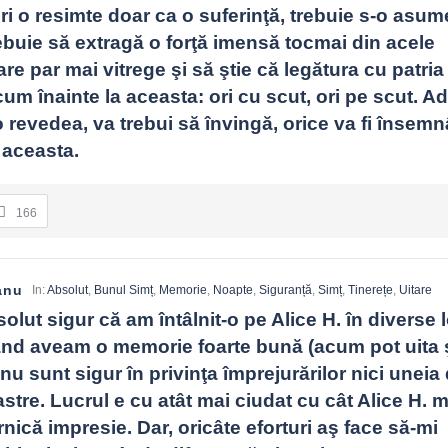
 ori o resimte doar ca o suferinţă, trebuie s-o asum
rebuie să extragă o forţă imensă tocmai din acele 
are par mai vitrege şi să ştie că legătura cu patria 
m înainte la aceasta: ori cu scut, ori pe scut. Adi
o revedea, va trebui să învingă, orice va fi însemn
, aceasta.
166
anu
In:
Absolut
,
Bunul Simț
,
Memorie
,
Noapte
,
Siguranță
,
Simț
,
Tinerețe
,
Uitare
lut sigur că am întâlnit-o pe Alice H. în diverse lo
nd aveam o memorie foarte bună (acum pot uita ş
nu sunt sigur în privinţa împrejurărilor nici uneia d
astre. Lucrul e cu atât mai ciudat cu cât Alice H. mi
rnică impresie. Dar, oricâte eforturi aş face să-mi 