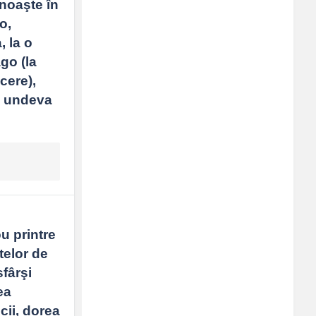
noaşte în 
, 
 la o 
go (la 
ere), 
 undeva 
 printre 
telor de 
fârşi 
a 
cii, dorea 