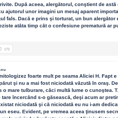
rivite. După aceea, alergătorul, conştient de astă d
 ajutorul unor imagini un mesaj aparent importan
ul fals. Dacă e prins şi torturat, un bun alergător e
eziste atâta timp cât o confesiune prematură ar put
172
anu
itologizez foarte mult pe seama Aliciei H. Fapt e 
părut şi nu a mai fost niciodată văzută în oraş. De 
 o mare tulburare, căci multă lume o cunoştea. T. 
e tare încercând s-o găsească, deşi acum ar preti
existat niciodată şi că niciodată eu nu i-am dedicat
eun eseu. Evident, pe vremea aceea ţinusem secre