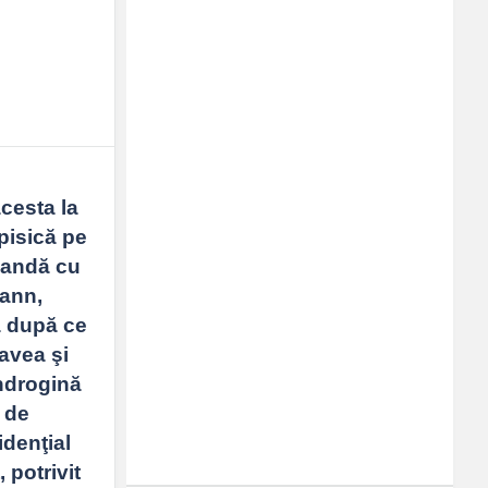
cesta la 
pisică pe 
landă cu 
ann, 
 după ce 
avea şi 
ndrogină 
de 
denţial 
potrivit 