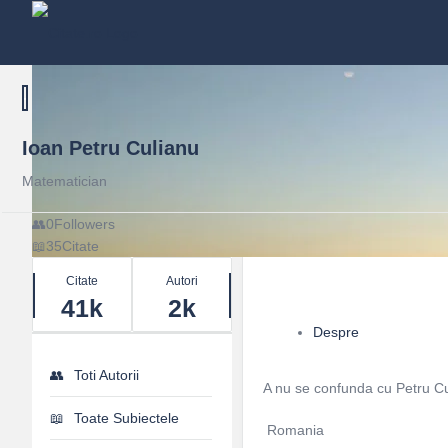
Ioan Petru Culianu
Matematician
0
Followers
35
Citate
Stats
Citate
Autori
41k
2k
Despre
Toti Autorii
A nu se confunda cu Petru Cu
Toate Subiectele
Romania