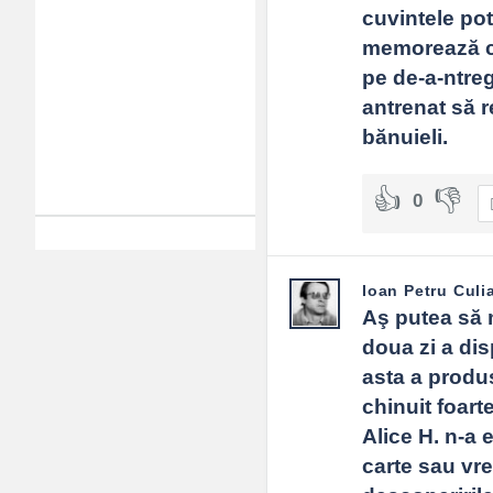
cuvintele pot
memorează cu
pe de-a-ntreg
antrenat să r
bănuieli.
0
Ioan Petru Culi
Aş putea să m
doua zi a dis
asta a produs
chinuit foart
Alice H. n-a 
carte sau vr