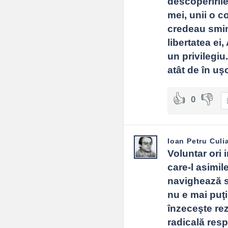
descoperirile
mei, unii o c
credeau smint
libertatea ei
un privilegiu
atât de în uşo
0
Ioan Petru Culi
Voluntar ori i
care-l asimile
navighează s
nu e mai puţi
înzeceşte rezi
radicală resp