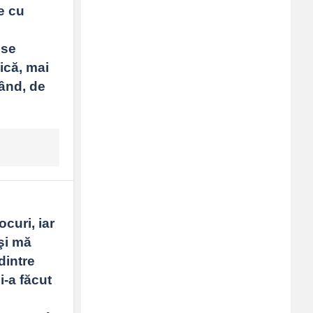
e cu 
se 
că, mai 
ând, de 
curi, iar 
i mă 
intre 
-a făcut 