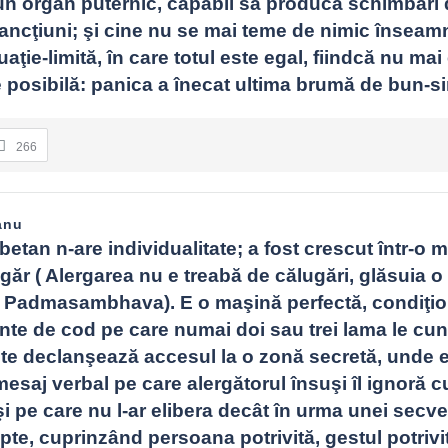
 un organ puternic, capabil să producă schimbări 
sancţiuni; şi cine nu se mai teme de nimic înseamn
uaţie-limită, în care totul este egal, fiindcă nu mai 
 posibilă: panica a înecat ultima brumă de bun-si
266
anu
betan n-are individualitate; a fost crescut într-o m
găr ( Alergarea nu e treabă de călugări, glăsuia o 
ui Padmasambhava). E o maşină perfectă, condiţio
nte de cod pe care numai doi sau trei lama le cun
te declanşează accesul la o zonă secretă, unde e
esaj verbal pe care alergătorul însuşi îl ignoră cu
i pe care nu l-ar elibera decât în urma unei secve
pte, cuprinzând persoana potrivită, gestul potrivit 