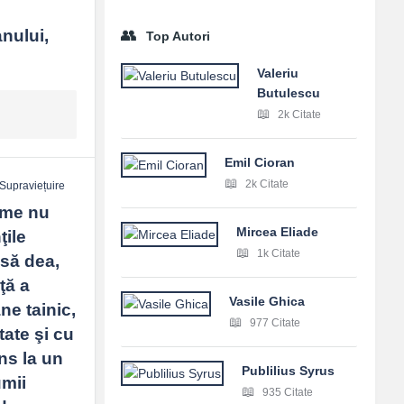
nului, 
Top Autori
Valeriu
Butulescu
2k Citate
Emil Cioran
2k Citate
Supraviețuire
sme nu 
Mircea Eliade
ile 
1k Citate
să dea, 
ă a 
Vasile Ghica
e tainic, 
977 Citate
ate şi cu 
s la un 
Publilius Syrus
mii 
935 Citate