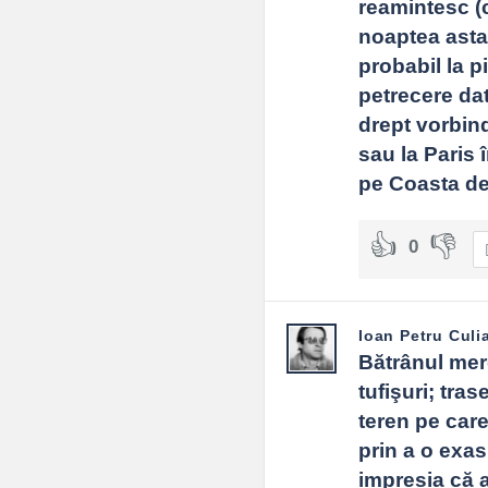
reamintesc (c
noaptea asta),
probabil la p
petrecere dată
drept vorbind
sau la Paris
pe Coasta de
0
Ioan Petru Culi
Bătrânul mer
tufişuri; tras
teren pe care
prin a o exas
impresia că ap