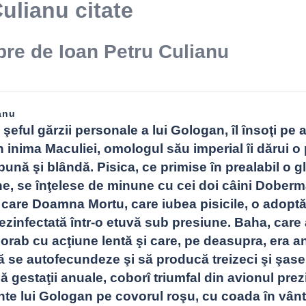
ulianu citate
bre de Ioan Petru Culianu
anu
eful gărzii personale a lui Gologan, îl însoţi pe a
 inima Maculiei, omologul său imperial îi dărui o 
nă şi blândă. Pisica, ce primise în prealabil o g
ne, se înţelese de minune cu cei doi câini Doberm
 care Doamna Mortu, care iubea pisicile, o adoptă
ezinfectată într-o etuvă sub presiune. Baha, care 
orab cu acţiune lentă şi care, pe deasupra, era a
ă se autofecundeze şi să producă treizeci şi şase 
ă gestaţii anuale, coborî triumfal din avionul prezi
ainte lui Gologan pe covorul roşu, cu coada în vânt, 