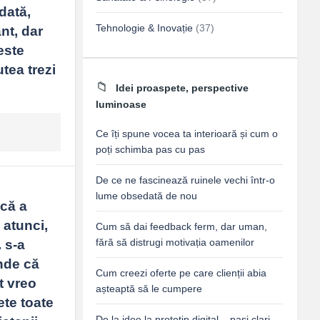
ată, 
Tehnologie & Inovație
(37)
t, dar 
ste 
ea trezi 
Idei proaspete, perspective
luminoase
Ce îți spune vocea ta interioară și cum o
poți schimba pas cu pas
De ce ne fascinează ruinele vechi într-o
lume obsedată de nou
că a 
atunci, 
Cum să dai feedback ferm, dar uman,
fără să distrugi motivația oamenilor
s-a 
nde că 
Cum creezi oferte pe care clienții abia
 vreo 
așteaptă să le cumpere
te toate 
De la idee la prototip digital – pași clari