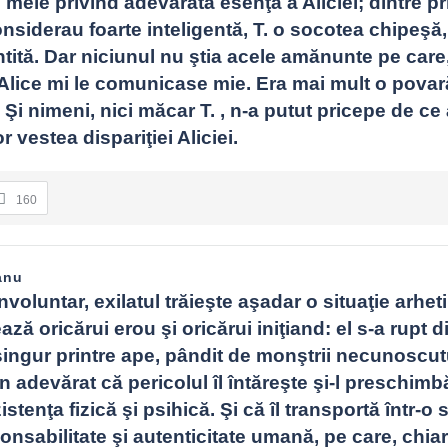
 mele privind adevărata esenţă a Aliciei; dintre pri
onsiderau foarte inteligentă, T. o socotea chipeşă, 
ită. Dar niciunul nu ştia acele amănunte pe care, 
, Alice mi le comunicase mie. Era mai mult o povar
. Şi nimeni, nici măcar T. , n-a putut pricepe de ce 
r vestea dispariţiei Aliciei.
160
anu
nvoluntar, exilatul trăieşte aşadar o situaţie arheti
ază oricărui erou şi oricărui iniţiand: el s-a rupt di
ingur printre ape, pândit de monştrii necunoscutu
n adevărat că pericolul îl întăreşte şi-l preschimbă,
stenţa fizică şi psihică. Şi că îl transportă într-o s
onsabilitate şi autenticitate umană, pe care, chiar