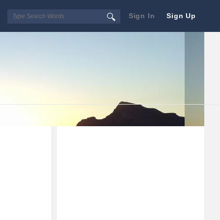
Sign In
Sign Up
Sidebar
Adv
250x250