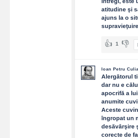
întregi, este
Adv
atitudine şi 
120x600
ajuns la o sit
supravieţuire
1
Ioan Petru Culi
Alergătorul ti
dar nu e călu
apocrifă a l
anumite cuvi
Aceste cuvin
îngropat un m
desăvârşire ş
corecte de fa