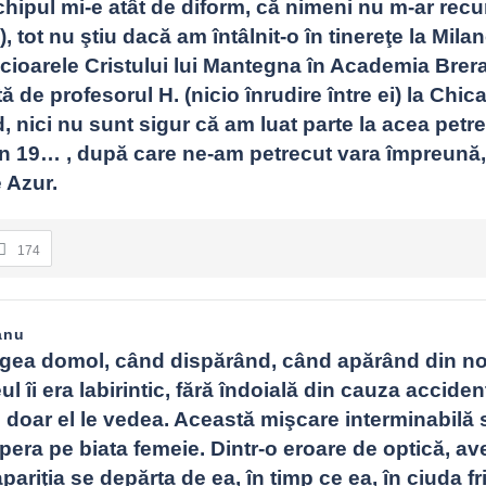
hipul mi-e atât de diform, că nimeni nu m-ar recu
 tot nu ştiu dacă am întâlnit-o în tinereţe la Milano
icioarele Cristului lui Mantegna în Academia Brera,
 de profesorul H. (nicio înrudire între ei) la Chica
, nici nu sunt sigur că am luat parte la acea petrec
 în 19… , după care ne-am petrecut vara împreună,
 Azur.
174
anu
gea domol, când dispărând, când apărând din nou
eul îi era labirintic, fără îndoială din cauza acciden
 doar el le vedea. Această mişcare interminabilă s
pera pe biata femeie. Dintr-o eroare de optică, ave
ariţia se depărta de ea, în timp ce ea, în ciuda fri