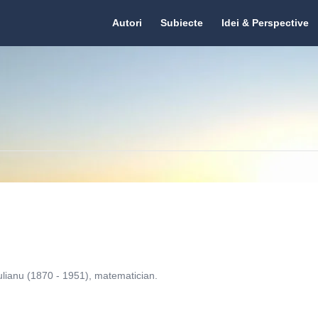
Citate.ro
Citate.ro
Autori
Subiecte
Idei & Perspective
Navigation
lianu (1870 - 1951), matematician.