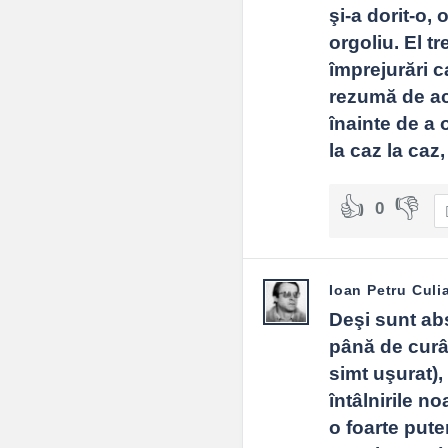
şi-a dorit-o,
orgoliu. El t
împrejurări c
rezumă de acu
înainte de a 
la caz la caz
0
Ioan Petru Culi
Deşi sunt abso
până de curâ
simt uşurat), 
întâlnirile no
o foarte pute