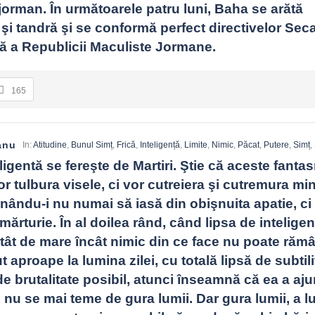
jorman. În următoarele patru luni, Baha se arătă 
şi tandră şi se conformă perfect directivelor Seca
tă a Republicii Maculiste Jormane.
165
anu
In:
Atitudine
,
Bunul Simț
,
Frică
,
Inteligență
,
Limite
,
Nimic
,
Păcat
,
Putere
,
Simț
,
ligentă se fereşte de Martiri. Ştie că aceste fanta
or tulbura visele, ci vor cutreiera şi cutremura minţ
nându-i nu numai să iasă din obişnuita apatie, ci 
 mărturie. În al doilea rând, când lipsa de inteligenţ
atât de mare încât nimic din ce face nu poate rămân
t aproape la lumina zilei, cu totală lipsă de subtilit
brutalitate posibil, atunci înseamnă că ea a ajun
 nu se mai teme de gura lumii. Dar gura lumii, a lu