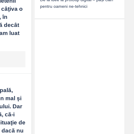
etenii 
pentru oameni ne-tehnici
câţiva o 
în 
ă decât 
am luat 
pală, 
n mal şi 
lui. Dar 
 că-i 
ituaţie de 
 dacă nu 