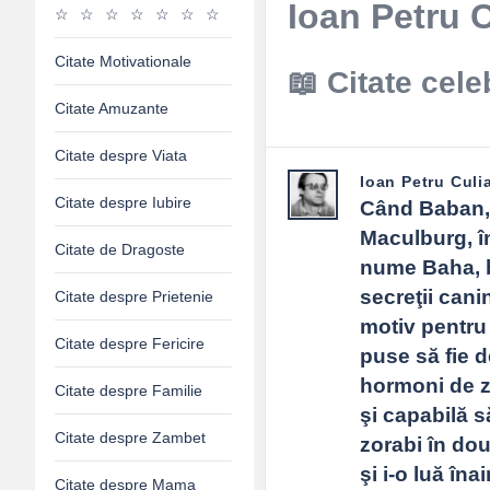
Ioan Petru C
Citate Motivationale
Citate cele
Citate Amuzante
Citate despre Viata
Ioan Petru Culi
Citate despre Iubire
Când Baban, ş
Maculburg, în
Citate de Dragoste
nume Baha, bu
secreţii cani
Citate despre Prietenie
motiv pentru
Citate despre Fericire
puse să fie d
hormoni de z
Citate despre Familie
şi capabilă s
Citate despre Zambet
zorabi în dou
şi i-o luă în
Citate despre Mama