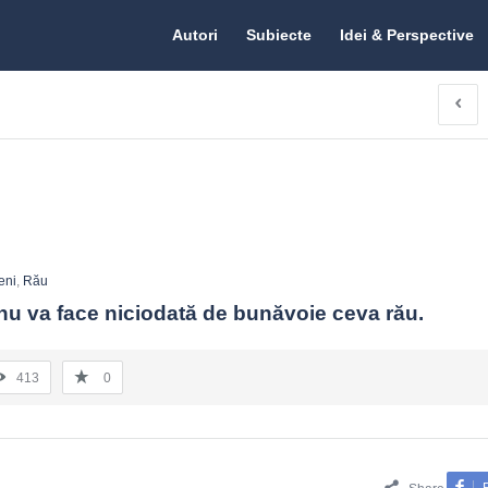
Citate.ro
Citate.ro
Autori
Subiecte
Idei & Perspective
Navigation
eni
,
Rău
 nu va face niciodată de bunăvoie ceva rău.
413
0