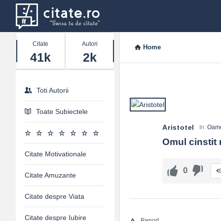
Stats
Citate
Autori
Home
41k
2k
Toti Autorii
Toate Subiectele
Aristotel
In:
Oam
Omul cinstit
Citate Motivationale
0
Citate Amuzante
Citate despre Viata
Citate despre Iubire
Report