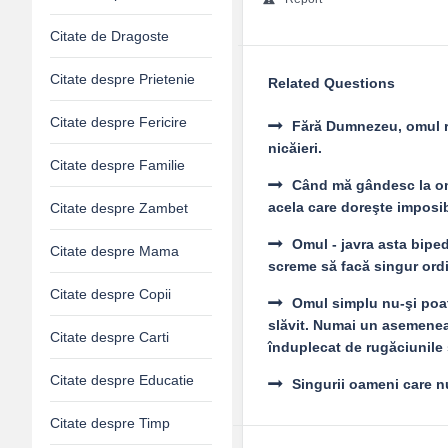
Citate de Dragoste
Citate despre Prietenie
Related Questions
Citate despre Fericire
Fără Dumnezeu, omul ră
nicăieri.
Citate despre Familie
Când mă gândesc la omul
acela care doreşte imposib
Citate despre Zambet
Omul - javra asta biped
Citate despre Mama
screme să facă singur ord
Citate despre Copii
Omul simplu nu-şi poat
slăvit. Numai un asemenea
Citate despre Carti
înduplecat de rugăciunile 
Citate despre Educatie
Singurii oameni care nu 
Citate despre Timp