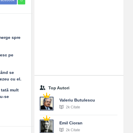
Facebook
 merge spre
besc pe
când se
ezeu cu el.
Top Autori
 tată mult
du-se
Valeriu Butulescu
2k Citate
Emil Cioran
2k Citate