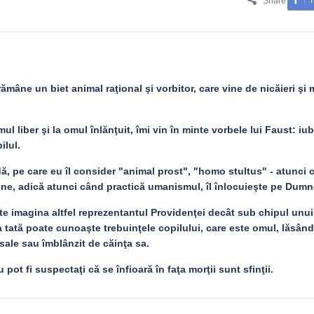
Share
mâne un biet animal raţional şi vorbitor, care vine de nicăieri şi
 liber şi la omul înlănţuit, îmi vin în minte vorbele lui Faust: iu
ilul.
ă, pe care eu îl consider "animal prost", "homo stultus" - atunci 
ine, adică atunci când practică umanismul, îl înlocuieşte pe Dumn
e imagina altfel reprezentantul Providenţei decât sub chipul unui
 tată poate cunoaşte trebuinţele copilului, care este omul, lăsân
sale sau îmblânzit de căinţa sa.
pot fi suspectaţi că se înfioară în faţa morţii sunt sfinţii.