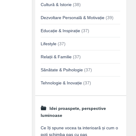
Cultură & Istorie
(38)
Dezvoltare Personală & Motivație
(39)
Educație & Inspirație
(37)
Lifestyle
(37)
Relații & Familie
(37)
Sănătate & Psihologie
(37)
Tehnologie & Inovație
(37)
Idei proaspete, perspective
luminoase
Ce îți spune vocea ta interioară și cum o
poți schimba pas cu pas