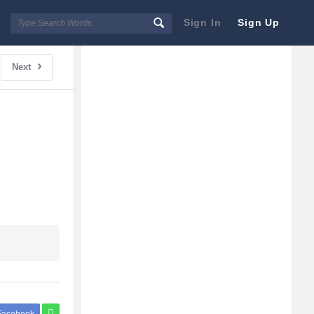
Sign In
Sign Up
Sidebar
Adv
Next
250x250