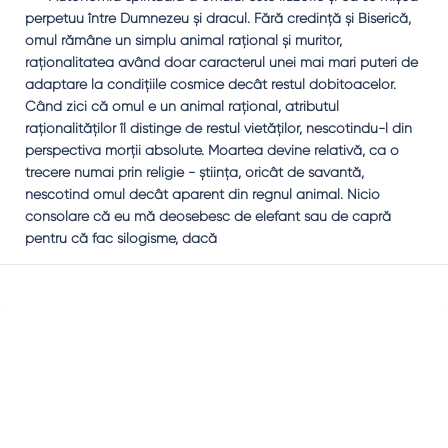
perpetuu între Dumnezeu şi dracul. Fără credinţă şi Biserică,
omul rămâne un simplu animal raţional şi muritor,
raţionalitatea având doar caracterul unei mai mari puteri de
adaptare la condiţiile cosmice decât restul dobitoacelor.
Când zici că omul e un animal raţional, atributul
raţionalităţilor îl distinge de restul vietăţilor, nescotindu-l din
perspectiva morţii absolute. Moartea devine relativă, ca o
trecere numai prin religie - ştiinţa, oricât de savantă,
nescotind omul decât aparent din regnul animal. Nicio
consolare că eu mă deosebesc de elefant sau de capră
pentru că fac silogisme, dacă
Sidebar
Adv
250x250