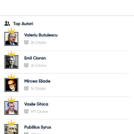
Top Autori
Valeriu Butulescu
2k Citate
Emil Cioran
2k Citate
Mircea Eliade
1k Citate
Vasile Ghica
977 Citate
Publilius Syrus