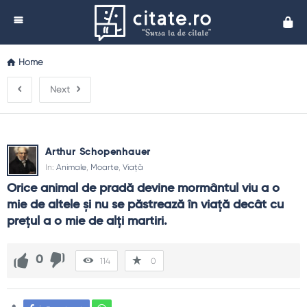
Cita
Home
Next
Arthur Schopenhauer
In:
Animale
,
Moarte
,
Viață
Orice animal de pradă devine mormântul viu a o 
mie de altele şi nu se păstrează în viaţă decât cu 
preţul a o mie de alţi martiri.
0
114
0