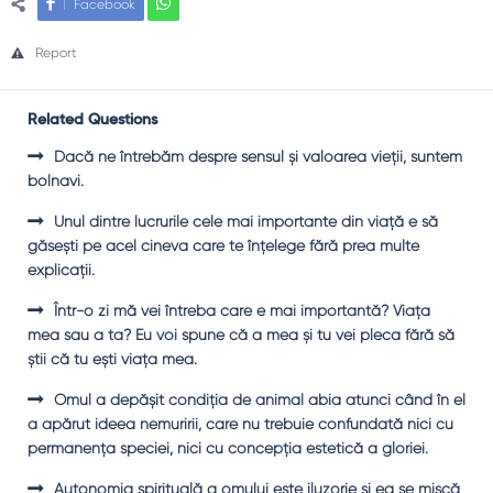
Facebook
Report
Related Questions
Dacă ne întrebăm despre sensul şi valoarea vieţii, suntem
bolnavi.
Unul dintre lucrurile cele mai importante din viaţă e să
găseşti pe acel cineva care te înţelege fără prea multe
explicaţii.
Într-o zi mă vei întreba care e mai importantă? Viaţa
mea sau a ta? Eu voi spune că a mea şi tu vei pleca fără să
ştii că tu eşti viaţa mea.
Omul a depăşit condiţia de animal abia atunci când în el
a apărut ideea nemuririi, care nu trebuie confundată nici cu
permanenţa speciei, nici cu concepţia estetică a gloriei.
Autonomia spirituală a omului este iluzorie şi ea se mişcă