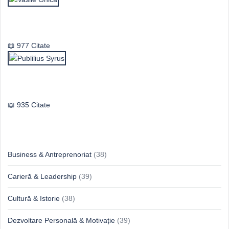
Vasile Ghica
977 Citate
Publilius Syrus
935 Citate
Idei & Perspective
Business & Antreprenoriat
(38)
Carieră & Leadership
(39)
Cultură & Istorie
(38)
Dezvoltare Personală & Motivație
(39)