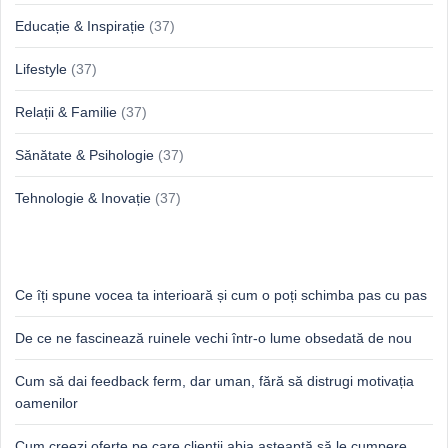
Educație & Inspirație
(37)
Lifestyle
(37)
Relații & Familie
(37)
Sănătate & Psihologie
(37)
Tehnologie & Inovație
(37)
Idei proaspete, perspective luminoase
Ce îți spune vocea ta interioară și cum o poți schimba pas cu pas
De ce ne fascinează ruinele vechi într-o lume obsedată de nou
Cum să dai feedback ferm, dar uman, fără să distrugi motivația
oamenilor
Cum creezi oferte pe care clienții abia așteaptă să le cumpere