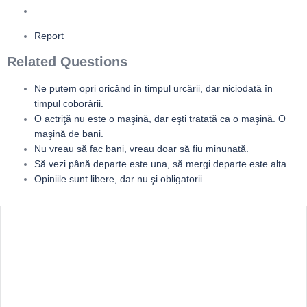
Report
Related Questions
Ne putem opri oricând în timpul urcării, dar niciodată în
timpul coborârii.
O actriţă nu este o maşină, dar eşti tratată ca o maşină. O
maşină de bani.
Nu vreau să fac bani, vreau doar să fiu minunată.
Să vezi până departe este una, să mergi departe este alta.
Opiniile sunt libere, dar nu şi obligatorii.
Sidebar
Adv
250x250