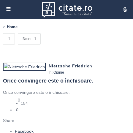
Cita
Home
Next
Nietzsche Friedrich
In:
Opinie
Orice convingere este o închisoare.
Orice convingere este o închisoare.
0
154
0
Share
Facebook