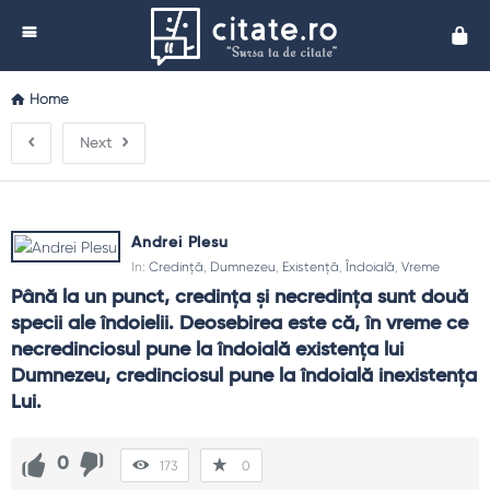
Cita
Home
Next
Andrei Plesu
In:
Credință
,
Dumnezeu
,
Existență
,
Îndoială
,
Vreme
Până la un punct, credinţa şi necredinţa sunt două 
specii ale îndoielii. Deosebirea este că, în vreme ce 
necredinciosul pune la îndoială existenţa lui 
Dumnezeu, credinciosul pune la îndoială inexistenţa 
Lui.
0
173
0