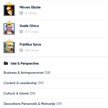
Mircea Eliade
1k Citate
Vasile Ghica
977 Citate
Publilius Syrus
935 Citate
Idei & Perspective
Business & Antreprenoriat
(38)
Carieră & Leadership
(39)
Cultură & Istorie
(38)
Dezvoltare Personală & Motivație
(39)