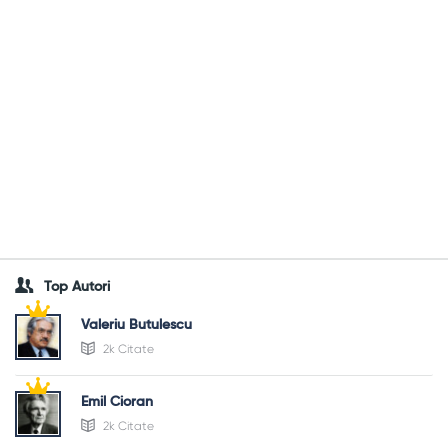
Top Autori
Valeriu Butulescu
2k Citate
Emil Cioran
2k Citate