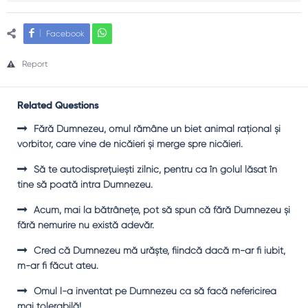
Facebook
Report
Related Questions
Fără Dumnezeu, omul rămâne un biet animal raţional şi
vorbitor, care vine de nicăieri şi merge spre nicăieri.
Să te autodispreţuieşti zilnic, pentru ca în golul lăsat în
tine să poată intra Dumnezeu.
Acum, mai la bătrâneţe, pot să spun că fără Dumnezeu şi
fără nemurire nu există adevăr.
Cred că Dumnezeu mă urăşte, fiindcă dacă m-ar fi iubit,
m-ar fi făcut ateu.
Omul l-a inventat pe Dumnezeu ca să facă nefericirea
mai tolerabilă!