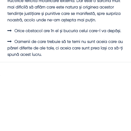
fructifice fericita modificare externă. Dar este o sarcină mult
mai dificilă să aflăm care este natura şi originea acestor
tendinţe justiţiare şi punitive care se manifestă, spre surpriza
noastră, acolo unde ne-am aştepta mai puţin.
Orice obstacol are în el şi bucuria celui care-l va depăşi.
Oamenii de care trebuie să te temi nu sunt aceia care au
păreri diferite de ale tale, ci aceia care sunt prea laşi ca să-ţi
spună acest lucru.
Sidebar
Adv
250x250