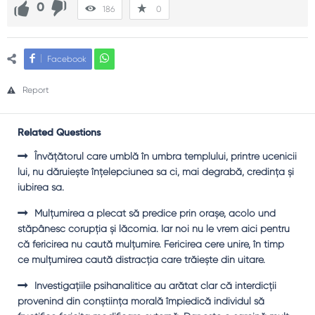
0
186
0
Facebook
Report
Related Questions
Învăţătorul care umblă în umbra templului, printre ucenicii
lui, nu dăruieşte înţelepciunea sa ci, mai degrabă, credinţa şi
iubirea sa.
Mulţumirea a plecat să predice prin oraşe, acolo und
stăpânesc corupţia şi lăcomia. Iar noi nu le vrem aici pentru
că fericirea nu caută mulţumire. Fericirea cere unire, în timp
ce mulţumirea caută distracţia care trăieşte din uitare.
Investigaţiile psihanalitice au arătat clar că interdicţii
provenind din conştiinţa morală împiedică individul să