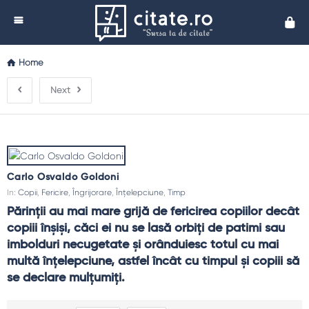
Cita
Home
Next
Carlo Osvaldo Goldoni
In:
Copii
,
Fericire
,
Îngrijorare
,
Înțelepciune
,
Timp
Părinţii au mai mare grijă de fericirea copiilor decât 
copiii înşişi, căci ei nu se lasă orbiţi de patimi sau 
imbolduri necugetate şi orânduiesc totul cu mai 
multă înţelepciune, astfel încât cu timpul şi copiii să 
se declare mulţumiţi.