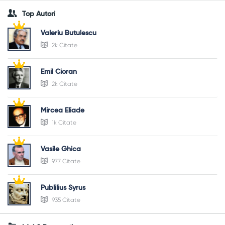
Top Autori
Valeriu Butulescu
2k Citate
Emil Cioran
2k Citate
Mircea Eliade
1k Citate
Vasile Ghica
977 Citate
Publilius Syrus
935 Citate