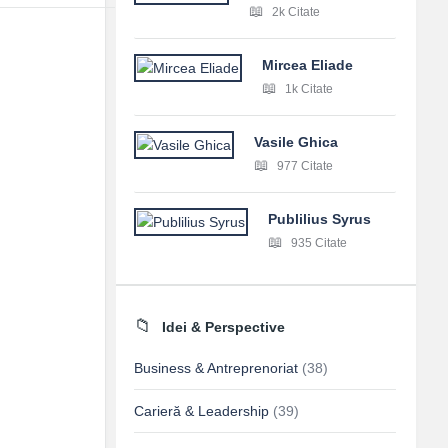
2k Citate
Mircea Eliade
1k Citate
Vasile Ghica
977 Citate
Publilius Syrus
935 Citate
Idei & Perspective
Business & Antreprenoriat
(38)
Carieră & Leadership
(39)