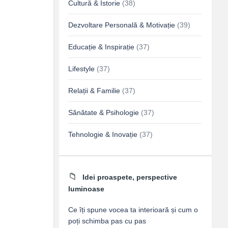
Cultură & Istorie
(38)
Dezvoltare Personală & Motivație
(39)
Educație & Inspirație
(37)
Lifestyle
(37)
Relații & Familie
(37)
Sănătate & Psihologie
(37)
Tehnologie & Inovație
(37)
Idei proaspete, perspective
luminoase
Ce îți spune vocea ta interioară și cum o
poți schimba pas cu pas