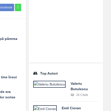
Facebook
upă părerea
Top Autori
 tine însui
Valeriu
Butulescu
 de era
2k Citate
lor scrise
Emil Cioran