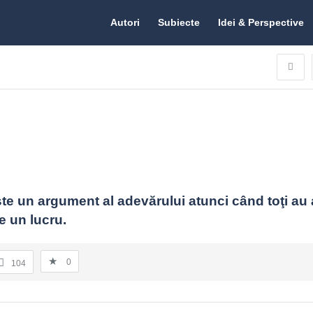
Citate.ro
Citate.ro
Autori
Subiecte
Idei & Perspective
Navigation
te un argument al adevărului atunci când toţi au a
e un lucru.
0
104