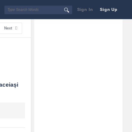
Sign In
Sign Up
Sidebar
Adv
Next
250x250
ceiaşi 