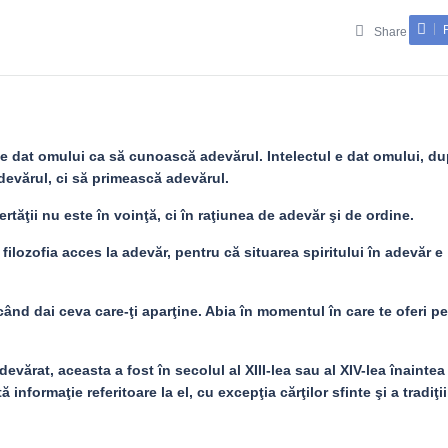
Share
 e dat omului ca să cunoască adevărul. Intelectul e dat omului, d
evărul, ci să primească adevărul.
rtăţii nu este în voinţă, ci în raţiunea de adevăr şi de ordine.
 filozofia acces la adevăr, pentru că situarea spiritului în adevăr e
când dai ceva care-ţi aparţine. Abia în momentul în care te oferi pe
evărat, aceasta a fost în secolul al XIII-lea sau al XIV-lea înaintea
 informaţie referitoare la el, cu excepţia cărţilor sfinte şi a tradiţii