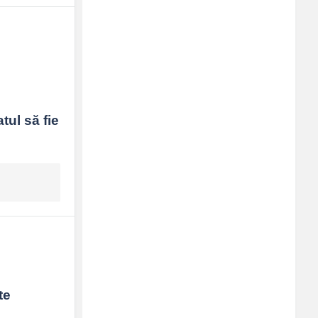
250x250
ul să fie 
e 