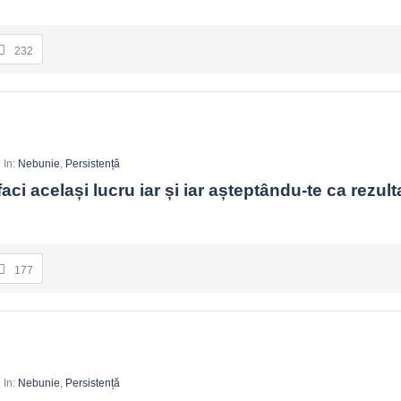
232
In:
Nebunie
,
Persistență
ci același lucru iar și iar așteptându-te ca rezultat
177
In:
Nebunie
,
Persistență