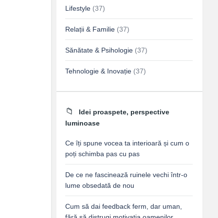
Lifestyle
(37)
Relații & Familie
(37)
Sănătate & Psihologie
(37)
Tehnologie & Inovație
(37)
Idei proaspete, perspective
luminoase
Ce îți spune vocea ta interioară și cum o
poți schimba pas cu pas
De ce ne fascinează ruinele vechi într-o
lume obsedată de nou
Cum să dai feedback ferm, dar uman,
fără să distrugi motivația oamenilor