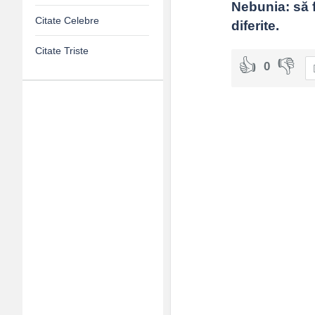
Nebunia: să f
Citate Celebre
diferite.
Citate Triste
0
Adv
120x600