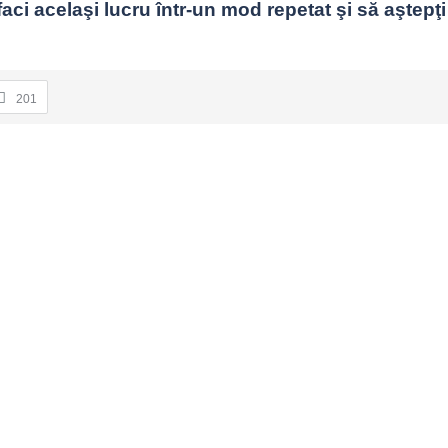
aci acelaşi lucru într-un mod repetat şi să aştepţi 
201