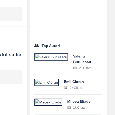
Top Autori
ul să fie 
Valeriu
Butulescu
2k Citate
Emil Cioran
2k Citate
Mircea Eliade
1k Citate