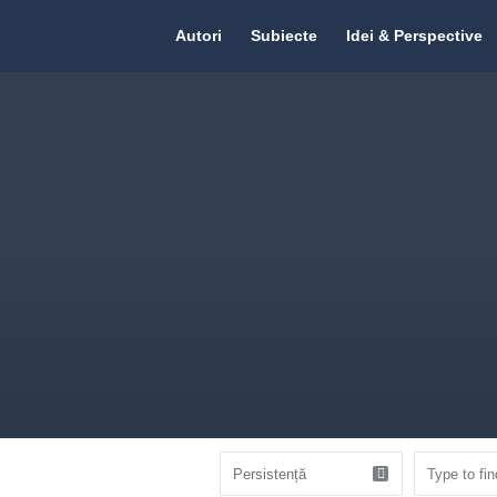
Citate.ro
Citate.ro
Autori
Subiecte
Idei & Perspective
Navigation