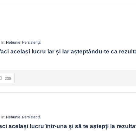
In:
Nebunie
,
Persistență
ci același lucru iar și iar așteptându-te ca rezultat
238
In:
Nebunie
,
Persistență
i același lucru într-una și să te aștepți la rezultat