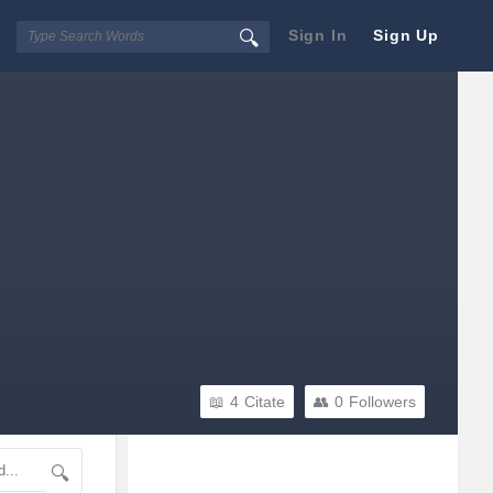
Sign In
Sign Up
4
Citate
0
Followers
Sidebar
Adv