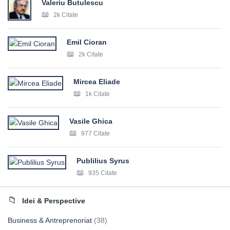
Valeriu Butulescu
2k Citate
Emil Cioran
2k Citate
Mircea Eliade
1k Citate
Vasile Ghica
977 Citate
Publilius Syrus
935 Citate
Idei & Perspective
Business & Antreprenoriat
(38)