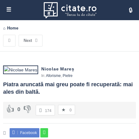
Cita
Home
Next
Nicolae Mareș
In:
Aforisme
,
Pietre
Piatra aruncată mai greu poate fi recuperată: mai 
ales din baltă.
0
0
174
Facebook