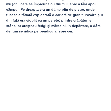
muşchi, care se împreuna cu drumul, spre a tăia apoi
câmpul. Pe dreapta era un dâmb plin de pietre, unde
fusese altădată exploatată o carieră de granit. Povârnişul
din faţă era cioplit ca un perete; printre crăpăturile
stâncilor creşteau ferigi şi mărăcini. În depărtare, o dâră
de fum se ridica perpendicular spre cer.
Sidebar
Adv
250x250