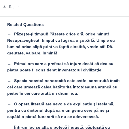
Report
Related Questions
Păzeşte-ţi timpul! Păzeşte orice oră, orice minut!
Nesupravegheat, timpul va fugi ca o şopârlă. Umple cu
lumină orice clipă printr-o faptă cinstită, vrednică! Dă-i
greutate, valoare, lumină!
Primul om care a preferat să înjure decât să dea cu
piatra poate fi considerat inventatorul civilizaţiei.
Specia noastră nenorocită este astfel construită încât
cei care urmează calea bătătorită întotdeauna aruncă cu
pietre în cei care arată un drum nou.
O operă literară are nevoie de explicaţie şi reclamă,
pentru ca dictonul după care un geniu cere pâine şi
capătă o piatră funerară să nu se adeverească.
Într-un loc se afla o potecă îngustă, căptuşită cu