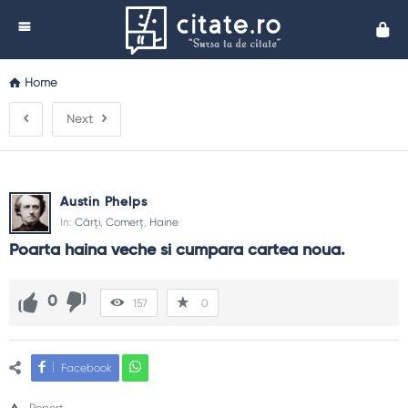
Cita
Home
Next
Austin Phelps
In:
Cărți
,
Comerț
,
Haine
Poarta haina veche si cumpara cartea noua.
0
157
0
Facebook