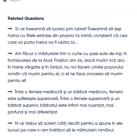
Report
Related Questions
Şi ce înseamnă să lucrezi prin iubire? Înseamnă să ţeşi
haina cu firele extrase din propria ta inimă, conştient că cea
care va purta haina va fi iubita ta...
Am făcut o mărturisire într-o curte cu şase sute de inşi, în
închisoarea de la Aiud. Fraţilor, am zis, dacă murim toţi aici,
în haine vărgate şi în lanţuri, nu noi facem cinste poporului
român că murim pentru el, ci el ne face onoarea să murim
pentru el!
Între o femeie mediocră şi un bărbat mediocru, femeia
este sufleteşte superioară. Între o femeie superioară şi un
bărbat superior, bărbatul este infinit mai nuanţat, mai
profund şi mai diferenţiat.
N-ar trebui să scriem cărţi decât pentru a spune în ele
lucruri pe care n-am îndrăzni să le mărturisim nimănui.