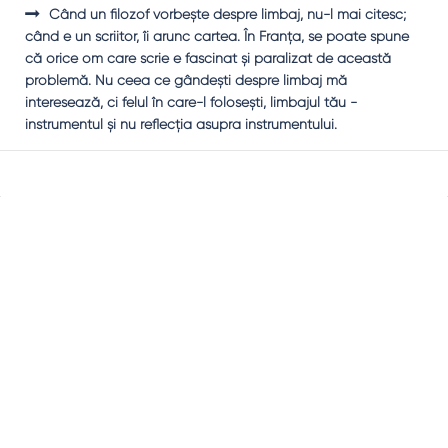
Când un filozof vorbeşte despre limbaj, nu-l mai citesc;
când e un scriitor, îi arunc cartea. În Franţa, se poate spune
că orice om care scrie e fascinat şi paralizat de această
problemă. Nu ceea ce gândeşti despre limbaj mă
interesează, ci felul în care-l foloseşti, limbajul tău -
instrumentul şi nu reflecţia asupra instrumentului.
Sidebar
Adv
250x250