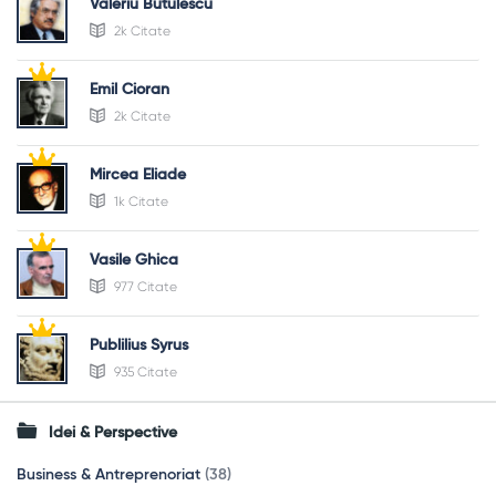
Valeriu Butulescu
2k Citate
Emil Cioran
2k Citate
Mircea Eliade
1k Citate
Vasile Ghica
977 Citate
Publilius Syrus
935 Citate
Idei & Perspective
Business & Antreprenoriat
(38)