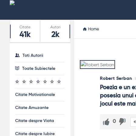
Stats
Citate
Autori
Home
41k
2k
Toti Autorii
Toate Subiectele
Robert Serban
Poezia e un ex
Citate Motivationale
posesia unui c
jocul este ma
Citate Amuzante
Citate despre Viata
0
Citate despre Iubire