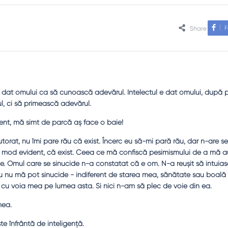
F
Share
e dat omului ca să cunoască adevărul. Intelectul e dat omului, după
, ci să primească adevărul.
nt, mă simt de parcă aş face o baie!
torat, nu îmi pare rău că exist. Încerc eu să-mi pară rău, dar n-are sen
în mod evident, că exist. Ceea ce mă confiscă pesimismului de a mă 
le. Omul care se sinucide n-a constatat că e om. N-a reuşit să intuia
 Eu nu mă pot sinucide - indiferent de starea mea, sănătate sau boală 
cu voia mea pe lumea asta. Şi nici n-am să plec de voie din ea.
mea.
te înfrântă de inteligenţă.