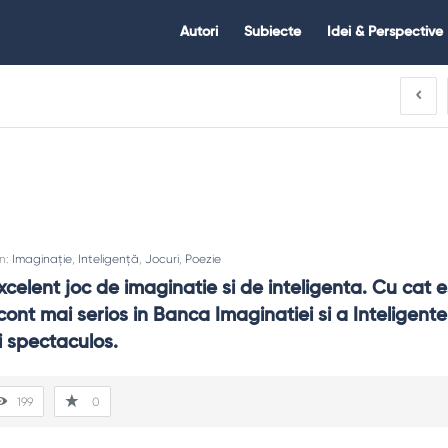
Citate.ro
Citate.ro
Autori
Subiecte
Idei & Perspective
Navigation
In:
Imaginație
,
Inteligență
,
Jocuri
,
Poezie
celent joc de imaginatie si de inteligenta. Cu cat est
ont mai serios in Banca Imaginatiei si a Inteligentei
i spectaculos.
199
0