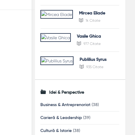
Mircea Eliade
1k Citate
Vasile Ghica
977 Citate
Publilius Syrus
935 Citate
Idei & Perspective
Business & Antreprenoriat
(38)
Carieră & Leadership
(39)
Cultură & Istorie
(38)