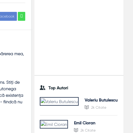
acebook
 părerea mea,
s. Ştiţi de
Top Autori
autonega
scă existenţa
Valeriu Butulescu
- fiindcă nu
2k Citate
Emil Cioran
2k Citate