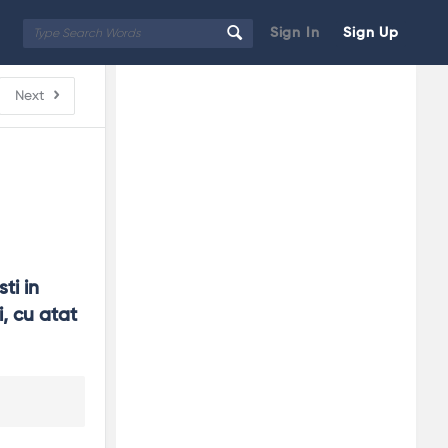
Sign In
Sign Up
Sidebar
Adv
Next
250x250
i in 
, cu atat 