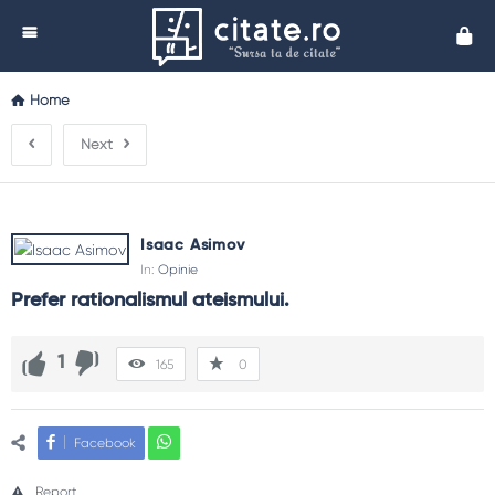
Cita
Home
Next
Isaac Asimov
In:
Opinie
Prefer rationalismul ateismului.
1
165
0
Facebook
Report