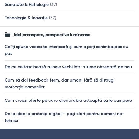
Sănătate & Psihologie
(37)
Tehnologie & Inovație
(37)
Idei proaspete, perspective luminoase
Ce îți spune vocea ta interioară și cum o poți schimba pas cu
pas
De ce ne fascinează ruinele vechi într-o lume obsedată de nou
Cum să dai feedback ferm, dar uman, fără să distrugi
motivația oamenilor
Cum creezi oferte pe care clienții abia așteaptă să le cumpere
De la idee la prototip digital – pași clari pentru oameni ne-
tehnici
Footer