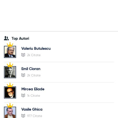
Top Autori
Valeriu Butulescu
2k Citate
Emil Cioran
2k Citate
Mircea Eliade
1k Citate
Vasile Ghica
977 Citate