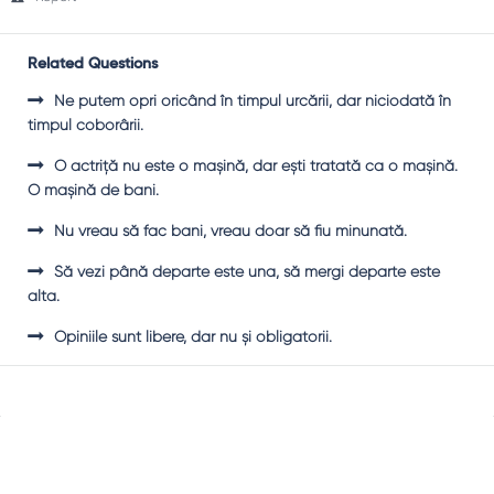
Related Questions
Ne putem opri oricând în timpul urcării, dar niciodată în
timpul coborârii.
O actriţă nu este o maşină, dar eşti tratată ca o maşină.
O maşină de bani.
Nu vreau să fac bani, vreau doar să fiu minunată.
Să vezi până departe este una, să mergi departe este
alta.
Opiniile sunt libere, dar nu şi obligatorii.
Sidebar
Adv
250x250