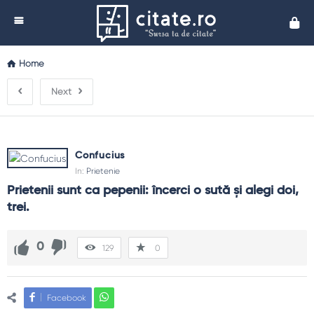
Cita
Home
Next
Confucius
In:
Prietenie
Prietenii sunt ca pepenii: încerci o sută şi alegi doi, 
trei.
0
129
0
Facebook