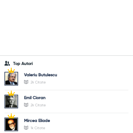
Top Autori
Valeriu Butulescu
2k Citate
Emil Cioran
2k Citate
Mircea Eliade
1k Citate