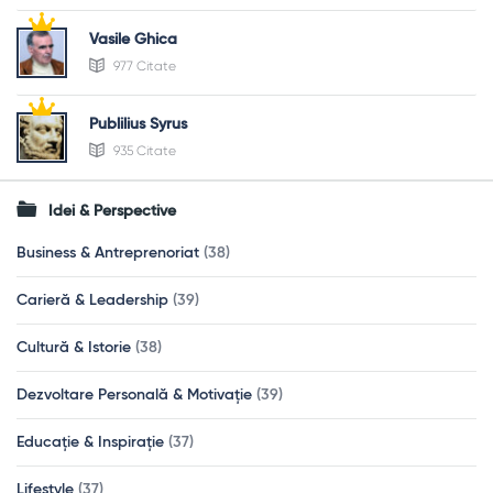
Vasile Ghica
977 Citate
Publilius Syrus
935 Citate
Idei & Perspective
Business & Antreprenoriat
(38)
Carieră & Leadership
(39)
Cultură & Istorie
(38)
Dezvoltare Personală & Motivație
(39)
Educație & Inspirație
(37)
Lifestyle
(37)