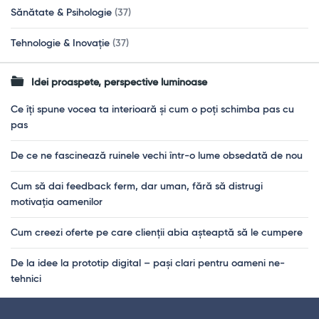
Sănătate & Psihologie
(37)
Tehnologie & Inovație
(37)
Idei proaspete, perspective luminoase
Ce îți spune vocea ta interioară și cum o poți schimba pas cu
pas
De ce ne fascinează ruinele vechi într-o lume obsedată de nou
Cum să dai feedback ferm, dar uman, fără să distrugi
motivația oamenilor
Cum creezi oferte pe care clienții abia așteaptă să le cumpere
De la idee la prototip digital – pași clari pentru oameni ne-
tehnici
Footer