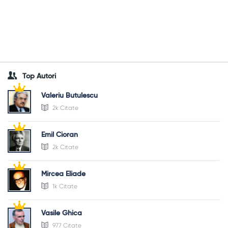
Top Autori
Valeriu Butulescu
2k Citate
Emil Cioran
2k Citate
Mircea Eliade
1k Citate
Vasile Ghica
977 Citate