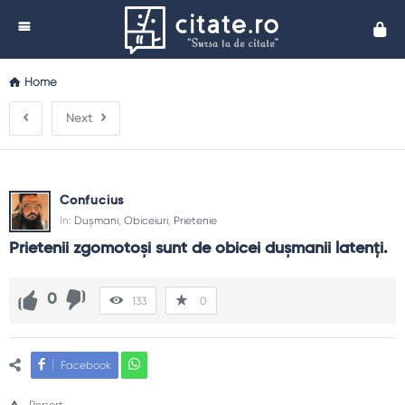
Cita
Home
Next
Confucius
In:
Dușmani
,
Obiceiuri
,
Prietenie
Prietenii zgomotoşi sunt de obicei duşmanii latenţi.
0
133
0
Facebook