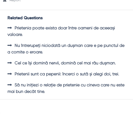
Report
Related Questions
Prietenia poate exista doar între oameni de aceeaşi
valoare.
Nu întrerupeţi niciodată un duşman care e pe punctul de
a comite o eroare.
Cel ce îşi domină nervii, domină cel mai rău duşman.
Prietenii sunt ca pepenii: încerci o sută şi alegi doi, trei.
Să nu iniţiezi o relaţie de prietenie cu cineva care nu este
mai bun decât tine.
Sidebar
Adv
250x250