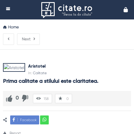
Cita
Home
Next
Aristotel
In:
Calitate
Prima calitate a stilului este claritatea.
0
158
0
Facebook
Report