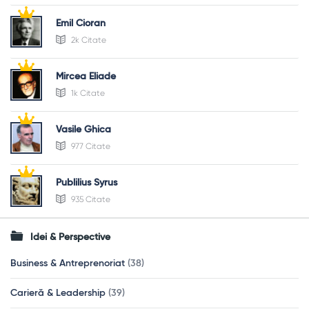
Emil Cioran
2k Citate
Mircea Eliade
1k Citate
Vasile Ghica
977 Citate
Publilius Syrus
935 Citate
Idei & Perspective
Business & Antreprenoriat
(38)
Carieră & Leadership
(39)