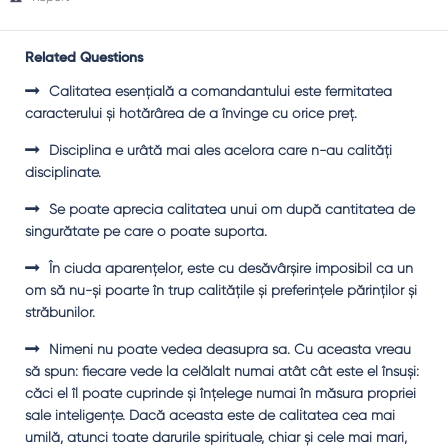
Related Questions
Calitatea esenţială a comandantului este fermitatea
caracterului şi hotărârea de a învinge cu orice preţ.
Disciplina e urâtă mai ales acelora care n-au calităţi
disciplinate.
Se poate aprecia calitatea unui om după cantitatea de
singurătate pe care o poate suporta.
În ciuda aparenţelor, este cu desăvârşire imposibil ca un
om să nu-şi poarte în trup calităţile şi preferinţele părinţilor şi
străbunilor.
Nimeni nu poate vedea deasupra sa. Cu aceasta vreau
să spun: fiecare vede la celălalt numai atât cât este el însuşi:
căci el îl poate cuprinde şi înţelege numai în măsura propriei
sale inteligenţe. Dacă aceasta este de calitatea cea mai
umilă, atunci toate darurile spirituale, chiar şi cele mai mari,