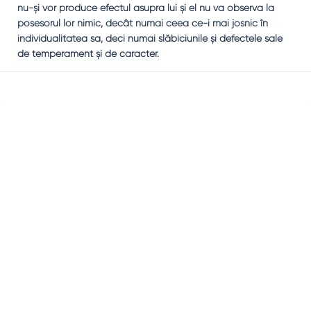
nu-şi vor produce efectul asupra lui şi el nu va observa la
posesorul lor nimic, decât numai ceea ce-i mai josnic în
individualitatea sa, deci numai slăbiciunile şi defectele sale
de temperament şi de caracter.
Sidebar
Adv
250x250