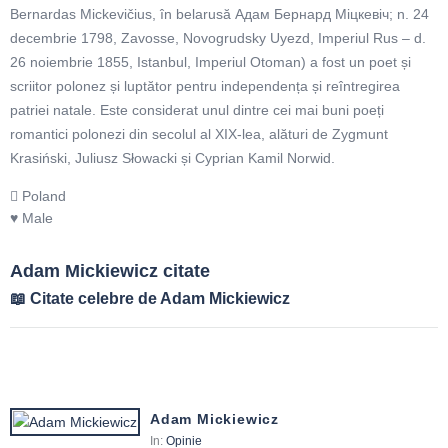
Bernardas Mickevičius, în belarusă Адам Бернард Міцкевіч; n. 24
decembrie 1798, Zavosse​, Novogrudsky Uyezd​, Imperiul Rus – d.
26 noiembrie 1855, Istanbul, Imperiul Otoman) a fost un poet și
scriitor polonez și luptător pentru independența și reîntregirea
patriei natale. Este considerat unul dintre cei mai buni poeți
romantici polonezi din secolul al XIX-lea, alături de Zygmunt
Krasiński, Juliusz Słowacki și Cyprian Kamil Norwid.
Poland
Male
Adam Mickiewicz citate
Citate celebre de Adam Mickiewicz
Adam Mickiewicz
In:
Opinie