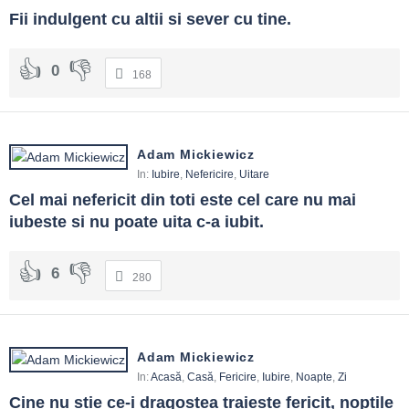
Fii indulgent cu altii si sever cu tine.
0
168
Adam Mickiewicz
In:
Iubire
,
Nefericire
,
Uitare
Cel mai nefericit din toti este cel care nu mai 
iubeste si nu poate uita c-a iubit.
6
280
Adam Mickiewicz
In:
Acasă
,
Casă
,
Fericire
,
Iubire
,
Noapte
,
Zi
Cine nu stie ce-i dragostea traieste fericit, noptile 