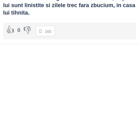
lui sunt linistite si zilele trec fara zbucium, in casa 
lui tihnita.
0
165
Sidebar
Adv
250x250