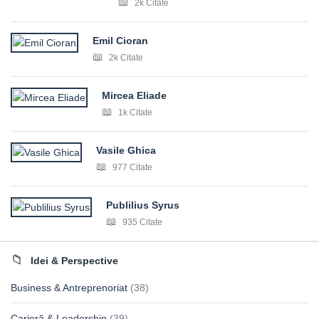
2k Citate
Emil Cioran
2k Citate
Mircea Eliade
1k Citate
Vasile Ghica
977 Citate
Publilius Syrus
935 Citate
Idei & Perspective
Business & Antreprenoriat
(38)
Carieră & Leadership
(39)