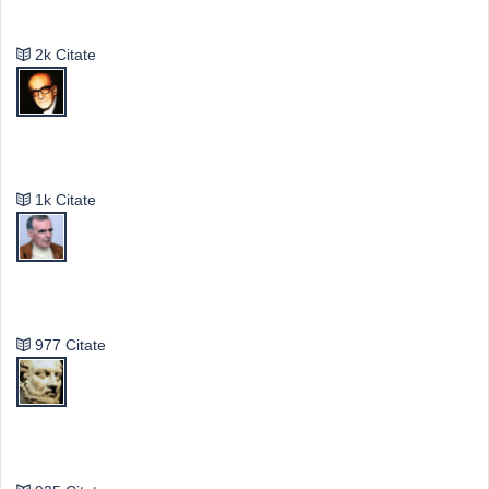
Emil Cioran
2k Citate
Mircea Eliade
1k Citate
Vasile Ghica
977 Citate
Publilius Syrus