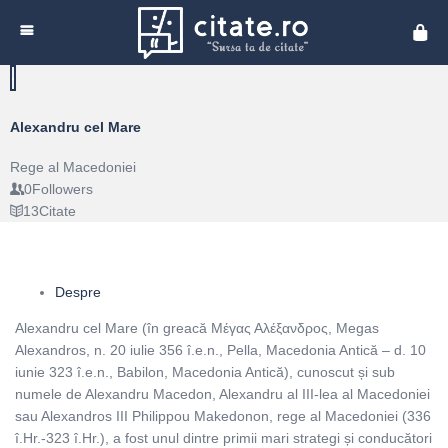
Cita
Alexandru cel Mare
Rege al Macedoniei
0
Followers
13
Citate
Despre
Alexandru cel Mare (în greacă Μέγας Αλέξανδρος, Megas
Alexandros, n. 20 iulie 356 î.e.n., Pella, Macedonia Antică – d. 10
iunie 323 î.e.n., Babilon, Macedonia Antică), cunoscut și sub
numele de Alexandru Macedon, Alexandru al III-lea al Macedoniei
sau Alexandros III Philippou Makedonon, rege al Macedoniei (336
î.Hr.-323 î.Hr.), a fost unul dintre primii mari strategi și conducători