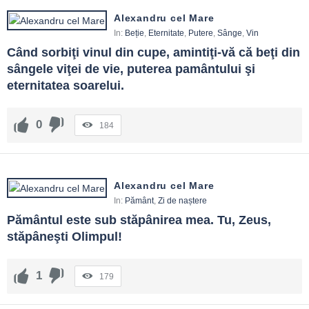
Alexandru cel Mare
In:
Beție
,
Eternitate
,
Putere
,
Sânge
,
Vin
Când sorbiţi vinul din cupe, amintiţi-vă că beţi din 
sângele viţei de vie, puterea pamântului şi 
eternitatea soarelui.
0
184
Alexandru cel Mare
In:
Pământ
,
Zi de naștere
Pământul este sub stăpânirea mea. Tu, Zeus, 
stăpâneşti Olimpul!
1
179