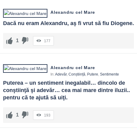
Alexandru cel Mare
Dacă nu eram Alexandru, aş fi vrut să fiu Diogene.
1
177
Alexandru cel Mare
In:
Adevăr
,
Conștiință
,
Putere
,
Sentimente
Puterea – un sentiment inegalabil… dincolo de 
conştiinţă şi adevăr… cea mai mare dintre iluzii.. 
pentru că te ajută să uiţi.
1
193