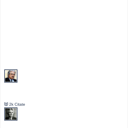
Top Autori
Valeriu Butulescu
2k Citate