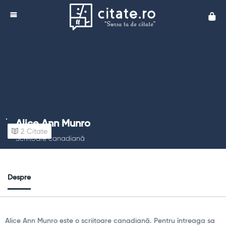
Cita
Alice Ann Munro
2
Citate
Scriitoare canadiană
Despre
Alice Ann Munro este o scriitoare canadiană. Pentru întreaga sa