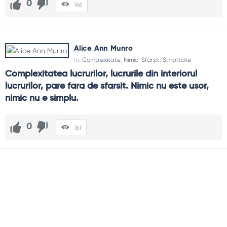
0
166
Alice Ann Munro
In:
Complexitate
,
Nimic
,
Sfârșit
,
Simplitate
Complexitatea lucrurilor, lucrurile din interiorul 
lucrurilor, pare fara de sfarsit. Nimic nu este usor, 
nimic nu e simplu.
0
161
Sidebar
Adv
250x250