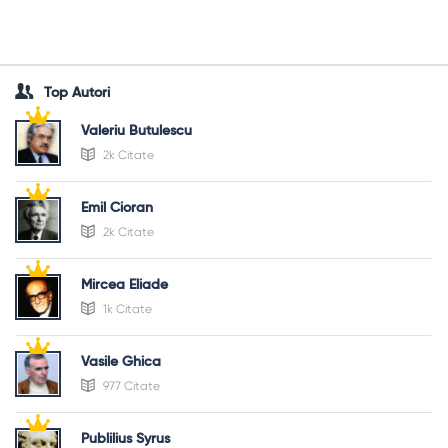
Top Autori
Valeriu Butulescu
2k Citate
Emil Cioran
2k Citate
Mircea Eliade
1k Citate
Vasile Ghica
977 Citate
Publilius Syrus