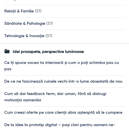
Relații & Familie
(37)
Sănătate & Psihologie
(37)
Tehnologie & Inovație
(37)
Idei proaspete, perspective luminoase
Ce îți spune vocea ta interioară și cum o poți schimba pas cu
pas
De ce ne fascinează ruinele vechi într-o lume obsedată de nou
Cum să dai feedback ferm, dar uman, fără să distrugi
motivația oamenilor
Cum creezi oferte pe care clienții abia așteaptă să le cumpere
De la idee la prototip digital – pași clari pentru oameni ne-