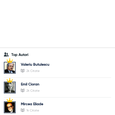
Top Autori
Valeriu Butulescu
2k Citate
Emil Cioran
2k Citate
Mircea Eliade
1k Citate