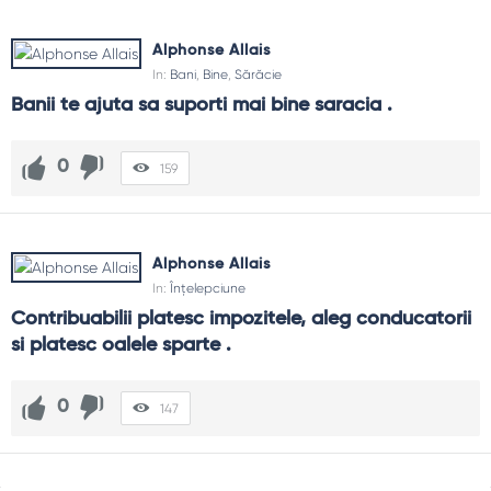
Alphonse Allais
In:
Bani
,
Bine
,
Sărăcie
Banii te ajuta sa suporti mai bine saracia .
0
159
Alphonse Allais
In:
Înțelepciune
Contribuabilii platesc impozitele, aleg conducatorii 
si platesc oalele sparte .
0
147