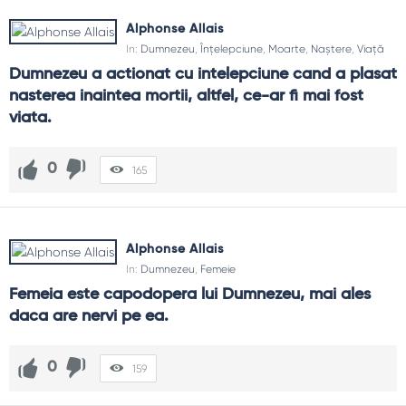
Alphonse Allais
In:
Dumnezeu
,
Înțelepciune
,
Moarte
,
Naștere
,
Viață
Dumnezeu a actionat cu intelepciune cand a plasat 
nasterea inaintea mortii, altfel, ce-ar fi mai fost 
viata.
0
165
Alphonse Allais
In:
Dumnezeu
,
Femeie
Femeia este capodopera lui Dumnezeu, mai ales 
daca are nervi pe ea.
0
159