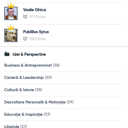
Vasile Ghica
977 Citate
Publilius Syrus
935 Citate
Idei & Perspective
Business & Antreprenoriat
(38)
Carieră & Leadership
(39)
Cultură & Istorie
(38)
Dezvoltare Personală & Motivație
(39)
Educație & Inspirație
(37)
Lifestyle
(37)