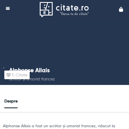
Cita
Alphonse Allais
5
Citate
Scriitor și umorist francez
Despre
Alphonse Allais a fost un scriitor și umorist francez, născut la