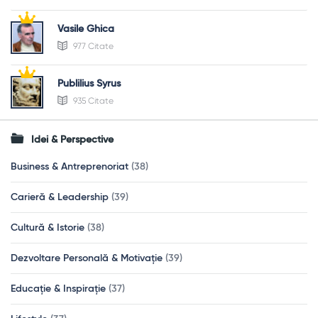
Vasile Ghica
977 Citate
Publilius Syrus
935 Citate
Idei & Perspective
Business & Antreprenoriat
(38)
Carieră & Leadership
(39)
Cultură & Istorie
(38)
Dezvoltare Personală & Motivație
(39)
Educație & Inspirație
(37)