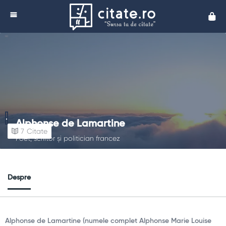
Cita
Alphonse de Lamartine
7
Citate
Poet, scriitor și politician francez
Despre
Alphonse de Lamartine (numele complet Alphonse Marie Louise