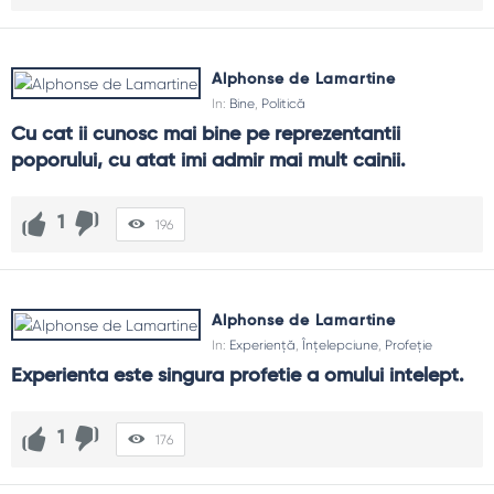
Alphonse de Lamartine
In:
Bine
,
Politică
Cu cat ii cunosc mai bine pe reprezentantii 
poporului, cu atat imi admir mai mult cainii.
1
196
Alphonse de Lamartine
In:
Experiență
,
Înțelepciune
,
Profeție
Experienta este singura profetie a omului intelept.
1
176