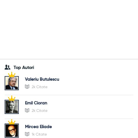
Top Autori
Valeriu Butulescu
2k Citate
Emil Cioran
2k Citate
Mircea Eliade
1k Citate