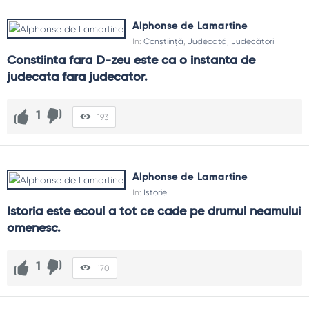
Alphonse de Lamartine
In:
Conștiință
,
Judecată
,
Judecători
Constiinta fara D-zeu este ca o instanta de 
judecata fara judecator.
1
193
Alphonse de Lamartine
In:
Istorie
Istoria este ecoul a tot ce cade pe drumul neamului 
omenesc.
1
170