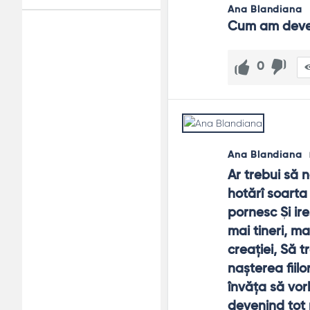
Ana Blandiana
Cum am deven
Adv
120x600
0
Ana Blandiana
Ar trebui să 
hotărî soarta
pornesc Şi ir
mai tineri, ma
creaţiei, Să t
naşterea fiilo
învăţa să vor
devenind tot 