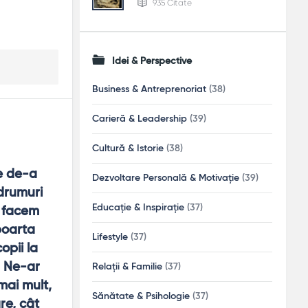
935 Citate
Idei & Perspective
Business & Antreprenoriat
(38)
Carieră & Leadership
(39)
Cultură & Istorie
(38)
e de-a 
Dezvoltare Personală & Motivație
(39)
drumuri 
Educație & Inspirație
(37)
 facem 
poarta 
Lifestyle
(37)
pii la 
, Ne-ar 
Relații & Familie
(37)
ai mult, 
Sănătate & Psihologie
(37)
e, cât 