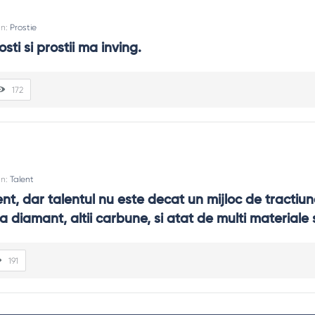
In:
Prostie
osti si prostii ma inving.
172
In:
Talent
ent, dar talentul nu este decat un mijloc de tractiun
a diamant, altii carbune, si atat de multi materiale s
191