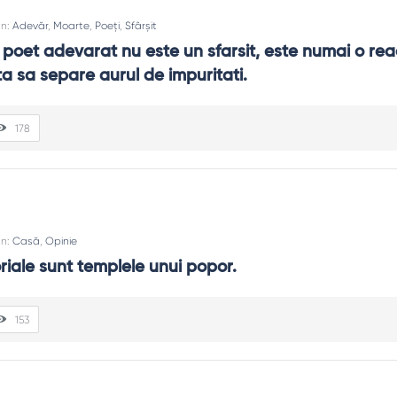
In:
Adevăr
,
Moarte
,
Poeți
,
Sfârșit
poet adevarat nu este un sfarsit, este numai o reac
a sa separe aurul de impuritati.
178
In:
Casă
,
Opinie
iale sunt templele unui popor.
153