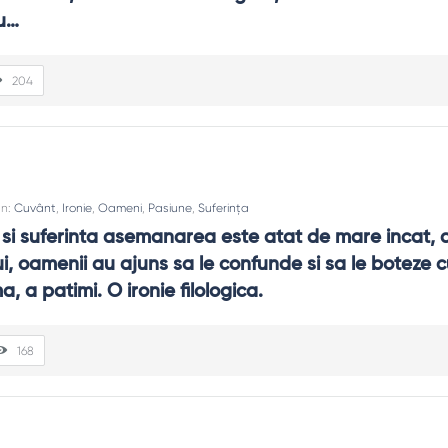
u…
204
In:
Cuvânt
,
Ironie
,
Oameni
,
Pasiune
,
Suferința
 si suferinta asemanarea este atat de mare incat, 
i, oamenii au ajuns sa le confunde si sa le boteze cu
, a patimi. O ironie filologica.
168