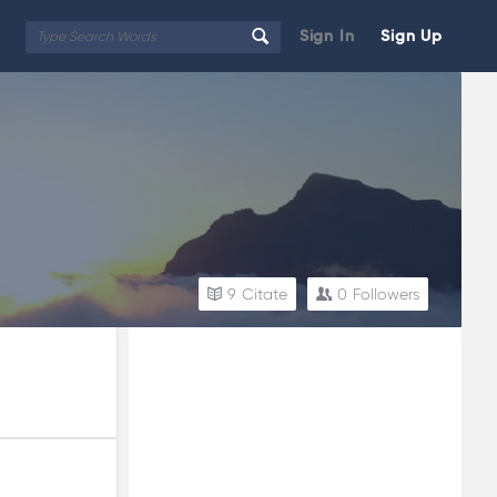
Sign In
Sign Up
9
Citate
0
Followers
Sidebar
Adv
250x250