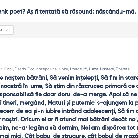
it poet? Aş fi tentată să răspund: născându-mă.
163
In:
Copii
,
Destin
,
Dor
,
Înțelepciune
,
Iubire
,
Literatură
,
Lume
,
Naștere
,
Tinerețe
ne naştem bătrâni, Să venim înţelepţi, Să fim în star
 noastră în lume, Să ştim din răscrucea primară ce 
esponsabil să fie doar dorul de-a merge. Apoi să ne
i tineri, mergând, Maturi şi puternici s-ajungem la 
recem de ea şi-n iubire intrând adolescenţi, Să fim co
r noştri. Oricum ei ar fi atunci mai bătrâni decât noi
bim, ne-ar legăna să dormim, Noi am dispărea tot m
mai mici, Cât bobul de strugure, cât bobul de mazăr