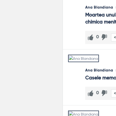
Ana Blandiana
Moartea unui 
chimica menit
0
Ana Blandiana
Casele memor
0