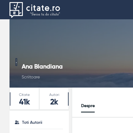
Ana Blandiana
Scriitoare
Stats
Citate
Autori
41k
2k
Despre
Toti Autorii