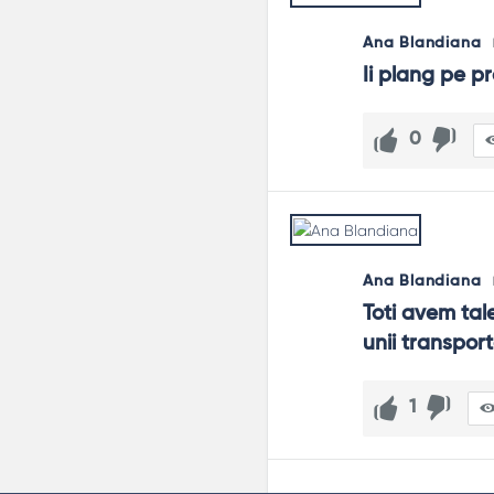
Ana Blandiana
Ii plang pe pr
0
Ana Blandiana
Toti avem tal
unii transport
1