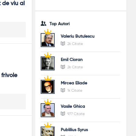
de viu al 
Top Autori
Valeriu Butulescu
2k Citate
Emil Cioran
2k Citate
rivole 
Mircea Eliade
1k Citate
Vasile Ghica
977 Citate
Publilius Syrus