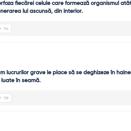
foza fiecărei celule care formează organismul atât 
nerarea lui ascunsă, din interior.
156
m lucrurilor grave le place să se deghizeze în haine f
i luate în seamă.
158