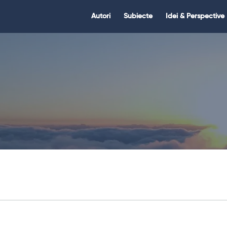
Citate.ro
Citate.ro
Autori
Subiecte
Idei & Perspective
Navigation