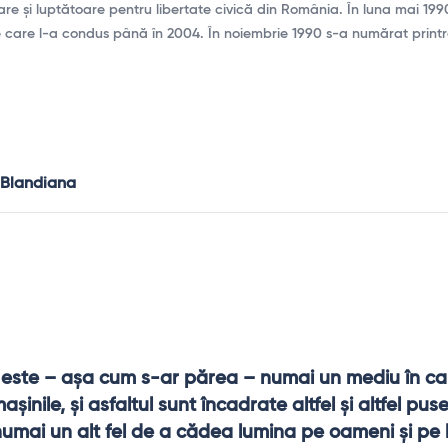
re și luptătoare pentru libertate civică din România. În luna mai 1990
 care l-a condus până în 2004. În noiembrie 1990 s-a numărat printr
 Blandiana
este – aşa cum s-ar părea – numai un mediu în car
maşinile, şi asfaltul sunt încadrate altfel şi altfel puse 
numai un alt fel de a cădea lumina pe oameni şi pe luc