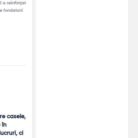
 a reînființat
e fondatorii
e casele, 
în 
ruri, ci 