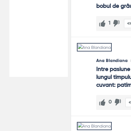
bobul de grâ
1
Ana Blandiana
Intre pasiune
lungul timpulu
cuvant: patima
0